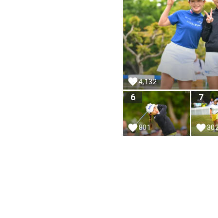
4,132
6
7
801
30