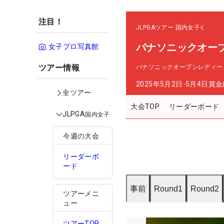
注目！
JLPGAツアー
国内女子
パナソニックオー
女子プロ写真館
ツアー情報
パナソニックオープンレディー
2025年5月2日-5月4日
賞金
全ツアー
大会TOP
リーダーボード
JLPGA
国内女子
今週の大会
リーダーボ
ード
事前
Round1
Round2
ツアーメニ
ュー
ツアーTOP