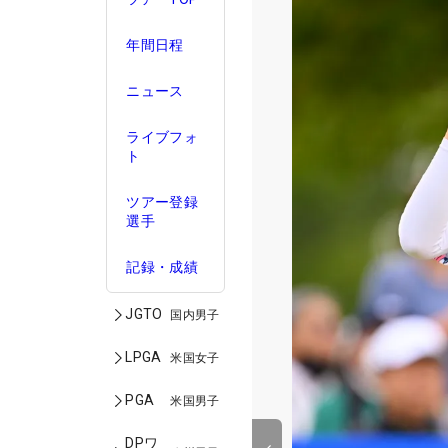
年間日程
ニュース
ライブフォ
ト
ツアー登録
選手
記録・成績
JGTO
国内男子
LPGA
米国女子
PGA
米国男子
DPワ