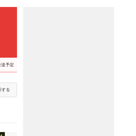
放送予定
新する