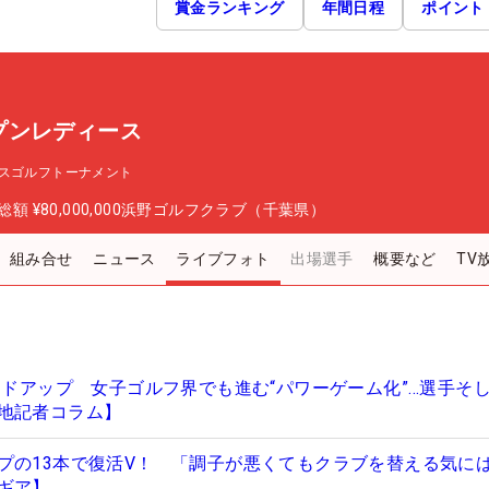
賞金ランキング
年間日程
ポイント
プンレディース
スゴルフトーナメント
総額
¥80,000,000
浜野ゴルフクラブ（千葉県）
組み合せ
ニュース
ライブフォト
出場選手
概要など
TV
ードアップ 女子ゴルフ界でも進む“パワーゲーム化”…選手そ
地記者コラム】
プの13本で復活V！ 「調子が悪くてもクラブを替える気に
ギア】