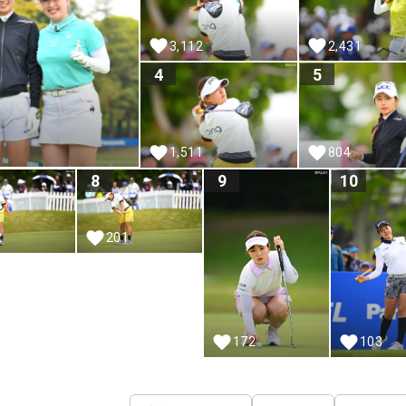
3,112
2,431
4
5
1,511
804
8
9
10
2
201
172
103