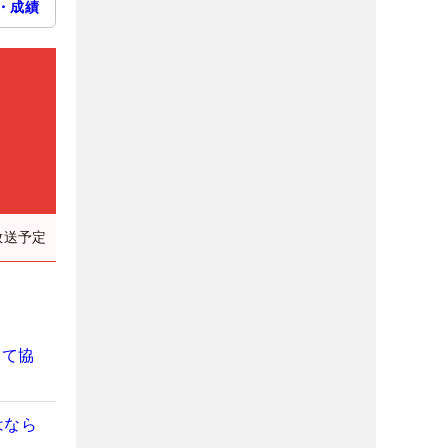
・成績
放送予定
して協
はなら