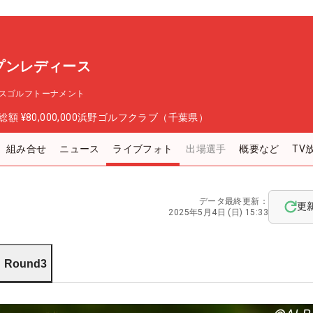
プンレディース
スゴルフトーナメント
総額
¥80,000,000
浜野ゴルフクラブ（千葉県）
組み合せ
ニュース
ライブフォト
出場選手
概要など
TV
データ最終更新：
更
2025年5月4日 (日) 15:33
Round3