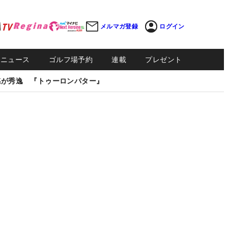
メルマガ登録
ログイン
Sニュース
ゴルフ場予約
連載
プレゼント
感が秀逸 『トゥーロンパター』