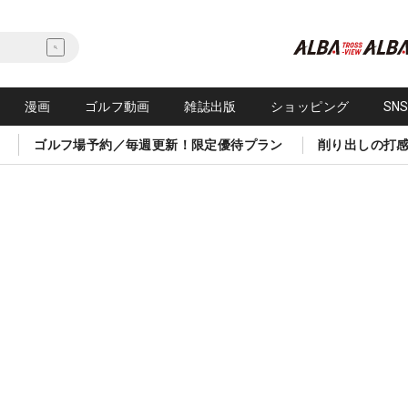
漫画
ゴルフ動画
雑誌出版
ショッピング
SN
ゴルフ場予約／毎週更新！限定優待プラン
削り出しの打