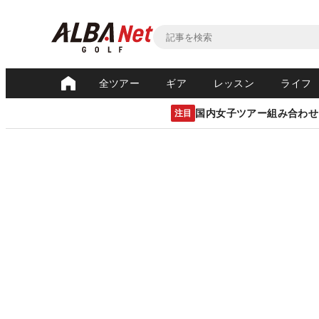
全ツアー
ギア
レッスン
ライフ
国内女子ツアー組み合わせ
注目