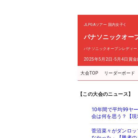
JLPGAツアー
国内女子
パナソニックオー
パナソニックオープンレディー
2025年5月2日-5月4日
賞金
大会TOP
リーダーボード
【この大会のニュース】
10年間で平均99ヤ
会は何を思う？【現
菅沼菜々がダンロッ
なかった」【勝者の