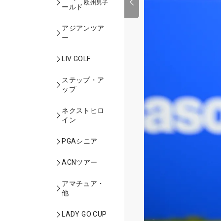
欧州男子
ールド
アジアンツア
ー
LIV GOLF
ステップ・ア
ップ
ネクストヒロ
イン
PGAシニア
ACNツアー
アマチュア・
他
LADY GO CUP