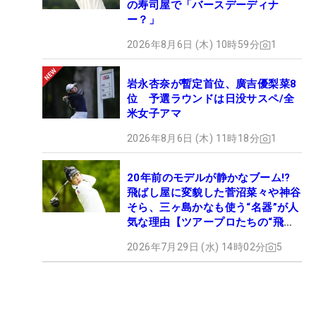
の寿司屋で「バースデーディナ
ー？」
2026年8月6日 (木) 10時59分
1
岩永杏奈が暫定首位、廣吉優梨菜8
位 予選ラウンドは日没サスペ/全
米女子アマ
2026年8月6日 (木) 11時18分
1
20年前のモデルが静かなブーム!?
飛ばし屋に変貌した菅沼菜々や神谷
そら、三ヶ島かなも使う“名器”が人
気な理由【ツアープロたちの“飛ば
しギア”】
2026年7月29日 (水) 14時02分
5