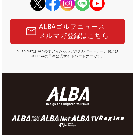
ALBAゴルフニュース
メルマガ登録はこちら
ALBA NetはR&Aのオフィシャルデジタルパートナー、および
USLPGAの日本公式サイトパートナーです。