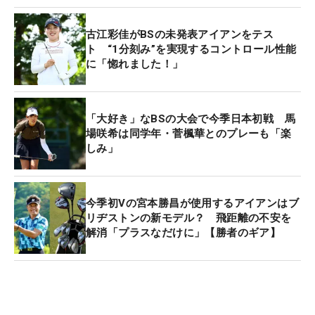
古江彩佳がBSの未発表アイアンをテス
ト “1分刻み”を実現するコントロール性能
に「惚れました！」
「大好き」なBSの大会で今季日本初戦 馬
場咲希は同学年・菅楓華とのプレーも「楽
しみ」
今季初Vの宮本勝昌が使用するアイアンはブ
リヂストンの新モデル？ 飛距離の不安を
解消「プラスなだけに」【勝者のギア】