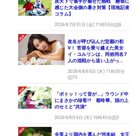
炎天下で選手が魅せた熱戦 懸命に
感じた大会側の暑さ対策【現地記者
コラム】
2026年7月31日 (金) 11時55分
6
改名が呼び込んだ悲願の初
V！ 苦節を乗り越えた美女
イ・ユルリンは、同姓同名7
人の混戦から這い上がっ
た“新星ヒロイン”
2026年8月6日 (木) 11時30分
15
「ボトッ！って音が…」ラウンド中
にまさかの珍客!? 都玲華、頭の上
のセミと“共演”
2026年8月6日 (木) 16時45分
3
全英より国内を選んだ河本結 女王