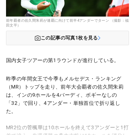
前年覇者の佐久間朱莉が連覇に向けて前半4アンダーでターン （撮影：福
田文平）
この記事の写真
1
枚を見る
国内女子ツアーの第1ラウンドが進行している。
昨季の年間女王で今季もメルセデス・ランキング
（MR）トップを走り、前年大会覇者の佐久間朱莉
は、インの9ホールを4バーディ、ボギーなしの
「32」で回り、4アンダー・単独首位で折り返し
た。
MR2位の菅楓華は10ホールを終えて3アンダーと1打