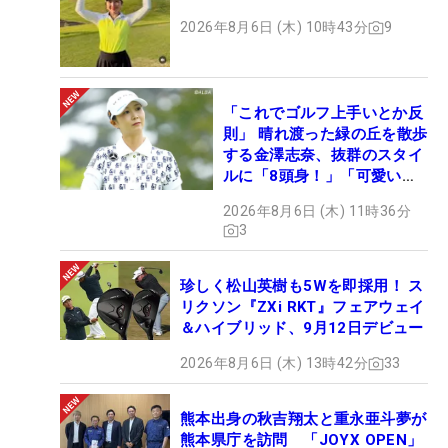
2026年8月6日 (木) 10時43分
9
「これでゴルフ上手いとか反
則」 晴れ渡った緑の丘を散歩
する金澤志奈、抜群のスタイ
ルに「8頭身！」「可愛いに
も程がある」
2026年8月6日 (木) 11時36分
3
珍しく松山英樹も5Wを即採用！ ス
リクソン『ZXi RKT』フェアウェイ
＆ハイブリッド、9月12日デビュー
2026年8月6日 (木) 13時42分
33
熊本出身の秋吉翔太と重永亜斗夢が
熊本県庁を訪問 「JOYX OPEN」