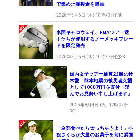
で集めた義援金を贈呈
2026年8月6日 (木) 18時43分
8
米国キャロウェイ、PGAツアー選
手たちが使用するノーメッキブレー
ドを限定発売
2026年8月6日 (木) 10時37分
33
国内女子ツアー通算22勝の鈴
木愛 熊本地震の被災者支援
として1000万円を寄付「謹
んでお見舞い申し上げます」
2026年8月4日 (火) 17時07分
1
「全部食べたら太っちゃうよ！」小
祝さくらが大量のお菓子を前に満面