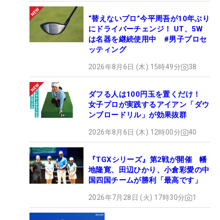
“替えないプロ”今平周吾が10年ぶり
にドライバーチェンジ！ UT、5W
は名器を継続使用中 #男子プロセ
ッティング
2026年8月6日 (木) 15時49分
38
ダフる人は100円玉を置くだけ！
女子プロが実践するアイアン「ダウ
ンブロードリル」が効果抜群
2026年8月6日 (木) 12時00分
40
『TGXシリーズ』第2戦が開催 幡
地隆寛、田辺ひかり、小倉彩愛の中
国四国チームが勝利「最高です」
2026年7月28日 (火) 17時30分
1