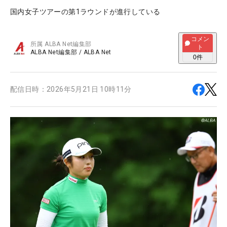
国内女子ツアーの第1ラウンドが進行している
コメン
所属
ALBA Net編集部
ト
ALBA Net編集部
/
ALBA Net
0
件
配信日時：
2026年5月21日 10時11分