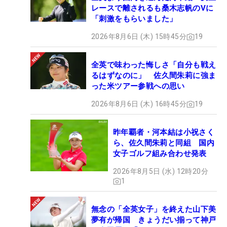
レースで離されるも桑木志帆のVに
「刺激をもらいました」
2026年8月6日 (木) 15時45分
19
全英で味わった悔しさ「自分も戦え
るはずなのに」 佐久間朱莉に強ま
った米ツアー参戦への思い
2026年8月6日 (木) 16時45分
19
昨年覇者・河本結は小祝さく
ら、佐久間朱莉と同組 国内
女子ゴルフ組み合わせ発表
2026年8月5日 (水) 12時20分
1
無念の「全英女子」を終えた山下美
夢有が帰国 きょうだい揃って神戸