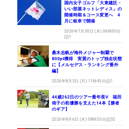
国内女子ゴルフ「大東建託・
いい部屋ネットレディス」の
開催時期＆コース変更へ 4
月に岐阜で開催
2026年7月30日 (木) 06時00分
1
桑木志帆が海外メジャー制覇で
800pt獲得 実質のトップ独走状態
に【メルセデス・ランキング番外
編】
2026年8月3日 (月) 11時45分
1
44歳262日のツアー最年長V 福田
侑子の初優勝を支えた14本【勝者
のギア】
2026年8月6日 (木) 08時55分
32