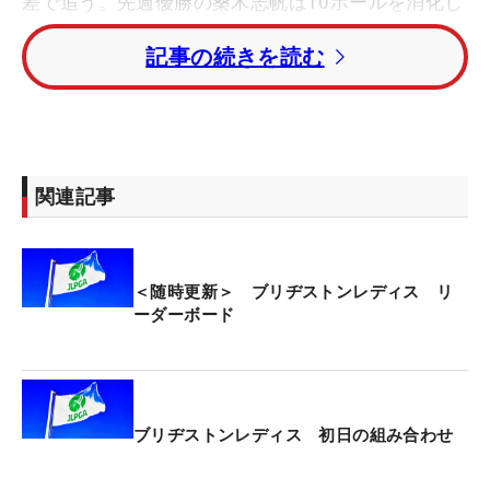
差で追う。先週優勝の桑木志帆は10ホールを消化し
て1アンダーでプレーをしている。
記事の続きを読む
米国女子ツアーを主戦場とし、今大会はスポット参
戦の古江彩佳は、イーブンパー。馬場咲希望は出だ
しの10番ダブルボギーが響いて3オーバーでインの
前半を終えている。
関連記事
午後組は11時15分からスタートする。
＜随時更新＞ ブリヂストンレディス リ
総勢120人が、賞金総額1億円、優勝賞金1800万円
ーダーボード
をかけて4日間を戦う。
ブリヂストンレディス 初日の組み合わせ