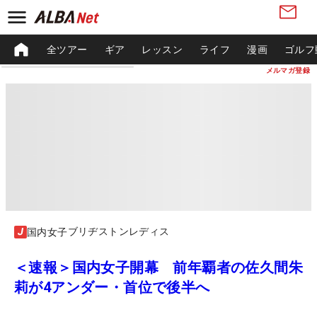
全ツアー
ギア
レッスン
ライフ
漫画
ゴルフ
メルマガ登録
ブリヂストンレディス
国内女子
＜速報＞国内女子開幕 前年覇者の佐久間朱
莉が4アンダー・首位で後半へ