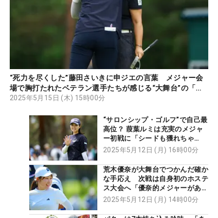
“死力を尽くした”藤田さいきに申ジエの言葉 メジャー会
場で胸打たれたベテラン選手たちが感じる“大舞台”の「重
み」【現地記者コラム】
2025年5月15日 (木) 15時00分
“サロンシップ・ゴルフ”で自己最
高位？ 葭葉ルミは充実のメジャ
ー初戦に「シードも獲れちゃ
う？」
2025年5月12日 (月) 16時00分
荒木優奈が大舞台でつかんだ確か
な手応え 次戦は自身初のホステ
ス大会へ「優奈的メジャーがあと
2つ」
2025年5月12日 (月) 14時00分