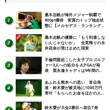
桑木志帆が海外メジャー制覇で
1
800pt獲得 実質のトップ独走状
態に【メルセデス・ランキング番
外編】
桑木志帆の優勝に「もう到達しな
2
いんじゃないか」 全英帰りの永
井花奈が受け止めた現実
不倫問題起こした女子プロゴルフ
3
ァー3人への処分をJLPGAが発
表 栗永遼キャディは9年間の立
ち入り禁止
あふれる熊本への思い 首位発
4
進・鈴木愛が被災地に1000万円
寄付「もらったお金をほかの人
に」
鈴木愛が大会2勝目へ首位T発