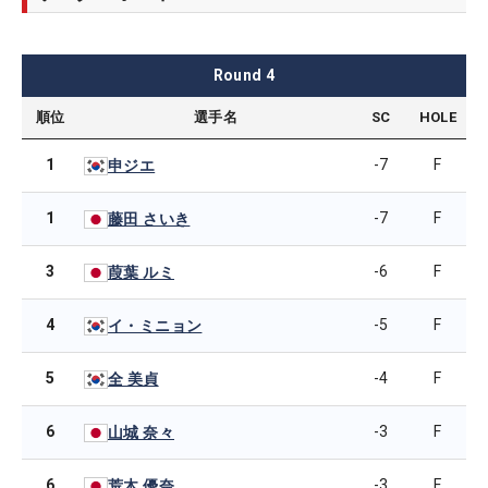
Round
4
順位
選手名
SC
HOLE
1
-7
F
申ジエ
1
-7
F
藤田 さいき
3
-6
F
葭葉 ルミ
4
-5
F
イ・ミニョン
5
-4
F
全 美貞
6
-3
F
山城 奈々
6
-3
F
荒木 優奈