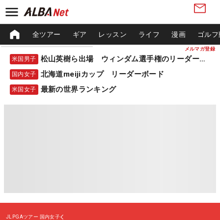
全ツアー
ギア
レッスン
ライフ
漫画
ゴルフ
メルマガ登録
松山英樹ら出場 ウィンダム選手権のリーダーボード
米国男子
北海道meijiカップ リーダーボード
国内女子
最新の世界ランキング
米国女子
JLPGAツアー
国内女子