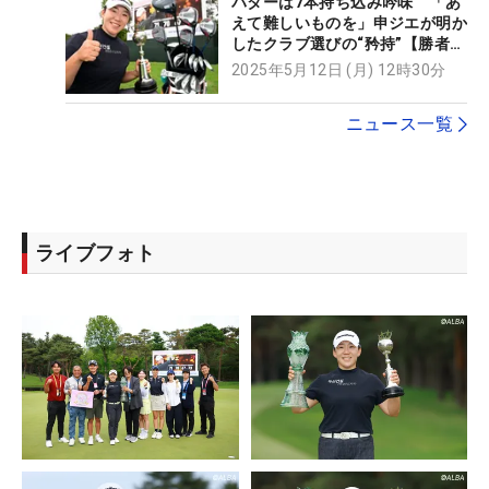
パターは7本持ち込み吟味 「あ
えて難しいものを」申ジエが明か
したクラブ選びの“矜持”【勝者の
ギア】
2025年5月12日 (月) 12時30分
ニュース一覧
ライブフォト