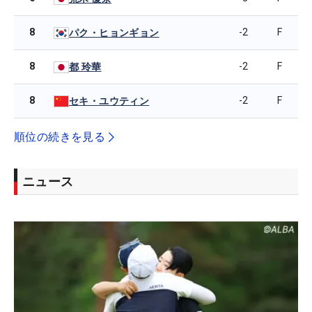
8
-2
F
パク・ヒョンギョン
8
-2
F
都 玲華
8
-2
F
セキ・ユウティン
順位の続きを見る
ニュース