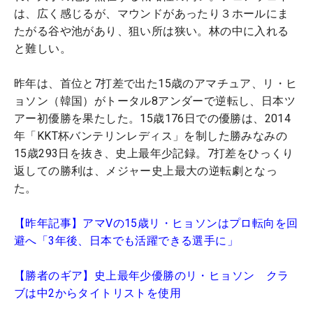
は、広く感じるが、マウンドがあったり３ホールにま
たがる谷や池があり、狙い所は狭い。林の中に入れる
と難しい。
昨年は、首位と7打差で出た15歳のアマチュア、リ・ヒ
ョソン（韓国）がトータル8アンダーで逆転し、日本ツ
アー初優勝を果たした。15歳176日での優勝は、2014
年「KKT杯バンテリンレディス」を制した勝みなみの
15歳293日を抜き、史上最年少記録。7打差をひっくり
返しての勝利は、メジャー史上最大の逆転劇となっ
た。
【昨年記事】アマVの15歳リ・ヒョソンはプロ転向を回
避へ「3年後、日本でも活躍できる選手に」
【勝者のギア】史上最年少優勝のリ・ヒョソン クラ
ブは中2からタイトリストを使用