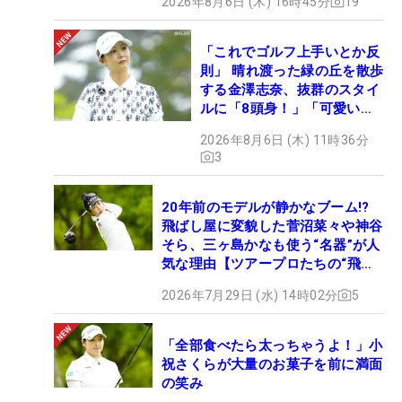
2026年8月6日 (木) 16時45分
19
「これでゴルフ上手いとか反
則」 晴れ渡った緑の丘を散歩
する金澤志奈、抜群のスタイ
ルに「8頭身！」「可愛いに
も程がある」
2026年8月6日 (木) 11時36分
3
20年前のモデルが静かなブーム!?
飛ばし屋に変貌した菅沼菜々や神谷
そら、三ヶ島かなも使う“名器”が人
気な理由【ツアープロたちの“飛ば
しギア”】
2026年7月29日 (水) 14時02分
5
「全部食べたら太っちゃうよ！」小
祝さくらが大量のお菓子を前に満面
の笑み