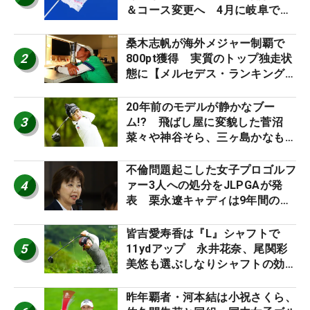
＆コース変更へ 4月に岐阜で開
催
桑木志帆が海外メジャー制覇で
2
800pt獲得 実質のトップ独走状
態に【メルセデス・ランキング番
外編】
20年前のモデルが静かなブー
3
ム!? 飛ばし屋に変貌した菅沼
菜々や神谷そら、三ヶ島かなも使
う“名器”が人気な理由【ツアープ
ロたちの“飛ばしギア”】
不倫問題起こした女子プロゴルフ
4
ァー3人への処分をJLPGAが発
表 栗永遼キャディは9年間の立
ち入り禁止
皆吉愛寿香は『L』シャフトで
5
11ydアップ 永井花奈、尾関彩
美悠も選ぶしなりシャフトの効果
【ツアープロたちの“飛ばしギ
ア”】
昨年覇者・河本結は小祝さくら、