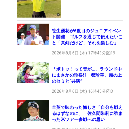
笹生優花が6度目のジュニアイベン
ト開催 ゴルフを通じて伝えたいこ
と「真剣だけど、それを楽しむ」
2026年8月6日 (木) 17時43分
19
「ボトッ！って音が…」ラウンド中
にまさかの珍客!? 都玲華、頭の上
のセミと“共演”
2026年8月6日 (木) 16時45分
3
全英で味わった悔しさ「自分も戦え
るはずなのに」 佐久間朱莉に強ま
った米ツアー参戦への思い