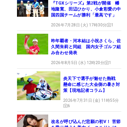
『TGXシリーズ』第2戦が開催 幡
地隆寛、田辺ひかり、小倉彩愛の中
国四国チームが勝利「最高です」
2026年7月28日 (火) 17時30分
1
昨年覇者・河本結は小祝さくら、佐
久間朱莉と同組 国内女子ゴルフ組
み合わせ発表
2026年8月5日 (水) 12時20分
1
炎天下で選手が魅せた熱戦
懸命に感じた大会側の暑さ対
策【現地記者コラム】
2026年7月31日 (金) 11時55分
6
改名が呼び込んだ悲願の初V！ 苦節