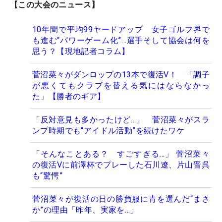
【この大会のニュース】
10年間で平均99ヤードアップ 女子ゴルフ界で
も進む“パワーゲーム化”…選手そして協会は何を
思う？【現地記者コラム】
菅沼菜々がダンロップの13本で復活V！ 「調子
が悪くてもクラブを替える気にはならなかっ
た」【勝者のギア】
「反対意見も多かったけど…」 菅沼菜々がスラ
ンプ時期でも“アイドル活動”を続けたワケ
「そんなことある？ すごすぎる…」 菅沼菜々
の復活Vに前澤杯でプレーした石川遼、片山晋呉
も“驚愕”
菅沼菜々が復活の日の勝負服に青を選んだ“まさ
か”の理由「昨年、実家を…」