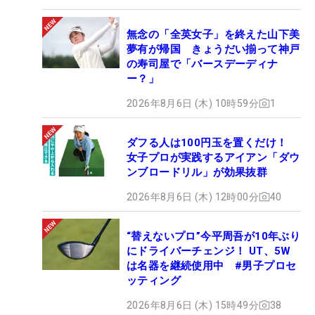
無念の「全英女子」を終えた山下美
夢有が帰国 きょうだい揃って神戸
の寿司屋で「バースデーディナ
ー？」
2026年8月6日 (木) 10時59分
1
ダフる人は100円玉を置くだけ！
女子プロが実践するアイアン「ダウ
ンブロードリル」が効果抜群
2026年8月6日 (木) 12時00分
40
“替えないプロ”今平周吾が10年ぶり
にドライバーチェンジ！ UT、5W
は名器を継続使用中 #男子プロセ
ッティング
2026年8月6日 (木) 15時49分
38