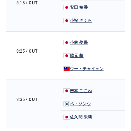
8:15
/
OUT
安田 祐香
小祝 さくら
小林 夢果
8:25
/
OUT
脇元 華
ウー・チャイェン
吉本 ここね
8:35
/
OUT
ペ・ソンウ
佐久間 朱莉