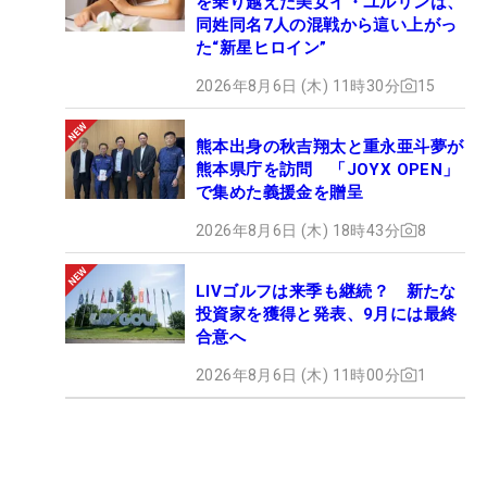
を乗り越えた美女イ・ユルリンは、
同姓同名7人の混戦から這い上がっ
た“新星ヒロイン”
2026年8月6日 (木) 11時30分
15
熊本出身の秋吉翔太と重永亜斗夢が
熊本県庁を訪問 「JOYX OPEN」
で集めた義援金を贈呈
2026年8月6日 (木) 18時43分
8
LIVゴルフは来季も継続？ 新たな
投資家を獲得と発表、9月には最終
合意へ
2026年8月6日 (木) 11時00分
1