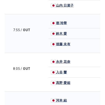
山内 日菜子
都 玲華
7:55
/
OUT
鈴木 愛
後藤 未有
永井 花奈
8:05
/
OUT
入谷 響
髙野 愛姫
河本 結