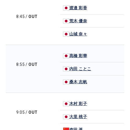
渡邉 彩香
8:45
/
OUT
荒木 優奈
山城 奈々
髙橋 彩華
8:55
/
OUT
内田 ことこ
桑木 志帆
木村 彩子
9:05
/
OUT
大里 桃子
森田 遥