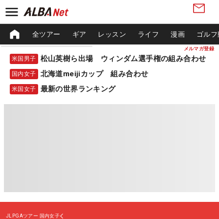
全ツアー
ギア
レッスン
ライフ
漫画
ゴルフ
メルマガ登録
松山英樹ら出場 ウィンダム選手権の組み合わせ
米国男子
北海道meijiカップ 組み合わせ
国内女子
最新の世界ランキング
米国女子
JLPGAツアー
国内女子