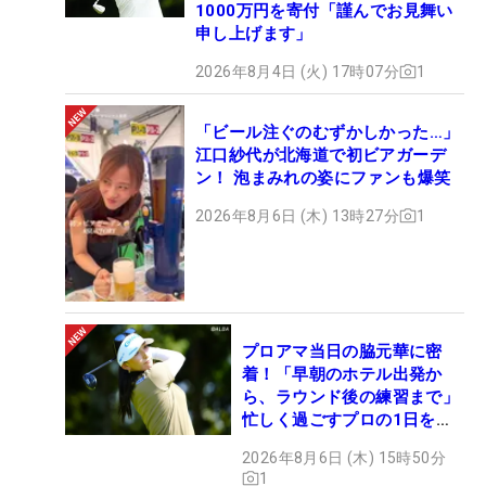
1000万円を寄付「謹んでお見舞い
申し上げます」
2026年8月4日 (火) 17時07分
1
「ビール注ぐのむずかしかった…」
江口紗代が北海道で初ビアガーデ
ン！ 泡まみれの姿にファンも爆笑
2026年8月6日 (木) 13時27分
1
プロアマ当日の脇元華に密
着！「早朝のホテル出発か
ら、ラウンド後の練習まで」
忙しく過ごすプロの1日を公
開
2026年8月6日 (木) 15時50分
1