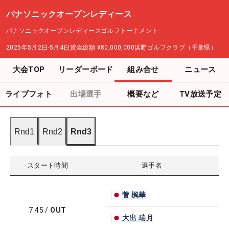
パナソニックオープンレディース
パナソニックオープンレディースゴルフトーナメント
2025年5月2日-5月4日
賞金総額
¥80,000,000
浜野ゴルフクラブ（千葉県）
大会TOP
リーダーボード
組み合せ
ニュース
ライブフォト
出場選手
概要など
TV放送予定
Rnd1
Rnd2
Rnd3
スタート時間
選手名
菅 楓華
7:45
/
OUT
大出 瑞月