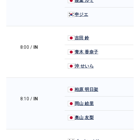
葭葉 ルミ
申ジエ
吉田 鈴
8:00
/
IN
青木 香奈子
沖 せいら
柏原 明日架
8:10
/
IN
岡山 絵里
奥山 友梨