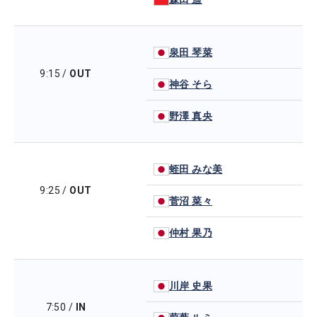
泉田 琴菜
9:15
/
OUT
神谷 そら
野澤 真央
蛭田 みな美
9:25
/
OUT
菅沼 菜々
仲村 果乃
川岸 史果
7:50
/
IN