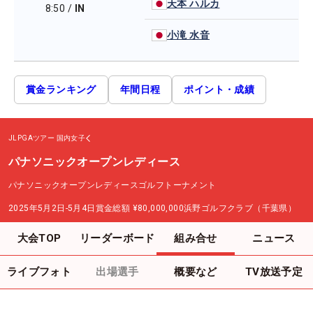
天本 ハルカ
8:50
/
IN
小滝 水音
賞金ランキング
年間日程
ポイント・成績
JLPGAツアー
国内女子
パナソニックオープンレディース
パナソニックオープンレディースゴルフトーナメント
2025年5月2日-5月4日
賞金総額
¥80,000,000
浜野ゴルフクラブ（千葉県）
大会TOP
リーダーボード
組み合せ
ニュース
ライブフォト
出場選手
概要など
TV放送予定