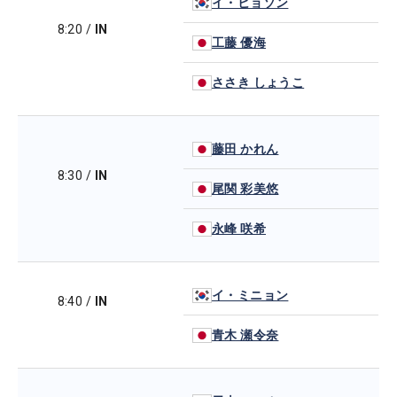
イ・ヒョソン
8:20
/
IN
工藤 優海
ささき しょうこ
藤田 かれん
8:30
/
IN
尾関 彩美悠
永峰 咲希
イ・ミニョン
8:40
/
IN
青木 瀬令奈