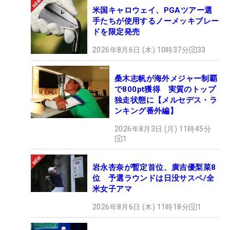
米国キャロウェイ、PGAツアー選
手たちが使用するノーメッキブレー
ドを限定発売
2026年8月6日 (木) 10時37分
33
桑木志帆が海外メジャー制覇
で800pt獲得 実質のトップ
独走状態に【メルセデス・ラ
ンキング番外編】
2026年8月3日 (月) 11時45分
1
岩永杏奈が暫定首位、廣吉優梨菜8
位 予選ラウンドは日没サスペ/全
米女子アマ
2026年8月6日 (木) 11時18分
1