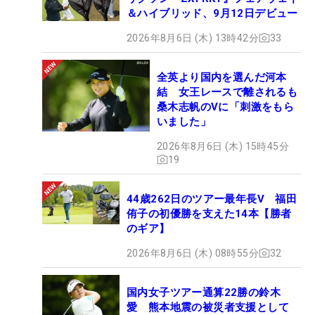
＆ハイブリッド、9月12日デビュー
2026年8月6日 (木) 13時42分
33
全英より国内を選んだ河本
結 女王レースで離されるも
桑木志帆のVに「刺激をもら
いました」
2026年8月6日 (木) 15時45分
19
44歳262日のツアー最年長V 福田
侑子の初優勝を支えた14本【勝者
のギア】
2026年8月6日 (木) 08時55分
32
国内女子ツアー通算22勝の鈴木
愛 熊本地震の被災者支援として