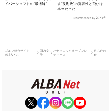
イバーシャフトの“最適解”
す“反則級”の寛容性と飛びは
本当だった！
Recommended by
ゴルフ総合サイト
国内女
パナソニックオープンレ
組み合わ
ALBA Net
子
ディース
せ