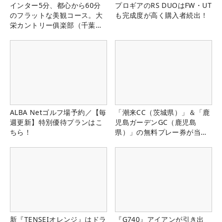
インター5分、都心から60分
プロギアのRS DUOはFW・UT
のフラットな美観コース。大
も完成度が高く購入者続出！
栄カントリー俱楽部（千葉
県）
ALBA Netゴルフ場予約／【毎
「潮来CC（茨城県）」＆「鹿
週更新】特別優待プランはこ
児島ガーデンGC（鹿児島
ちら！
県）」の無料プレー券が当た
る！！
新『TENSEIオレンジ』はドラ
『G740』アイアンが引き出