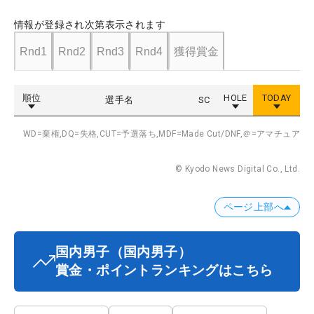
情報が登録され次第表示されます
Rnd1
Rnd2
Rnd3
Rnd4
獲得賞金
順位
HOLE
TODAY
選手名
SC
WD=棄権,
DQ=失格,
CUT=予選落ち,
MDF=Made Cut/DNF,
＠=アマチュア
© Kyodo News Digital Co., Ltd.
ページ上部へ
国内男子
（国内男子）
賞金・ポイントランキングはこちら