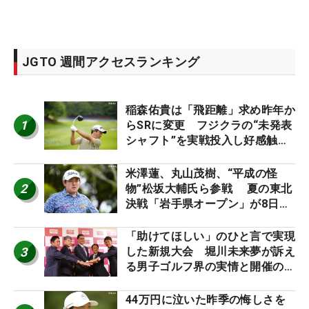
JGTO 週間アクセスランキング
稲森佑貴は「飛距離」求め昨年か
1
らSRに変更 フジクラの“未発表
シャフト”を実戦投入し好感触
「つかまえにいける」【男子ツア
ーのヒトネタ！】
米澤蓮、丸山茂樹、“平成の怪
2
物”松坂大輔氏ら参戦 夏の東北
決戦「岩手県オープン」が8日開
幕
「助けてほしい」のひと言で実現
3
した新規大会 堀川未来夢が訴え
る男子ゴルフ界の実情と開催の舞
台裏
44万円に泣いた昨季の悔しさを