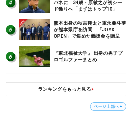
4
バネに 34歳・原敏之が初シー
ド獲りへ「まずはトップ10」
熊本出身の秋吉翔太と重永亜斗夢
5
が熊本県庁を訪問 「JOYX
OPEN」で集めた義援金を贈呈
『東北福祉大学』 出身の男子プ
6
ロゴルファーまとめ
ランキングをもっと見る
ページ上部へ