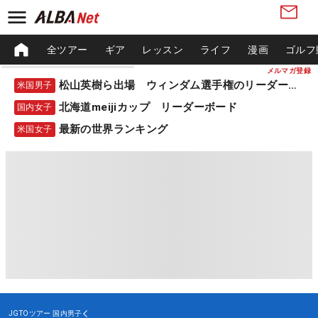
全ツアー
ギア
レッスン
ライフ
漫画
ゴルフ
メルマガ登録
松山英樹ら出場 ウィンダム選手権のリーダーボード
米国男子
北海道meijiカップ リーダーボード
国内女子
最新の世界ランキング
米国女子
JGTOツアー
国内男子