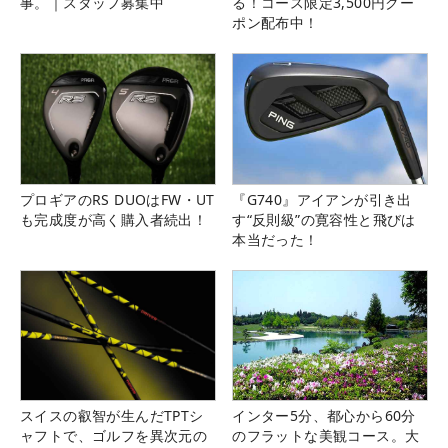
事。｜スタッフ募集中
る！コース限定3,500円クー
ポン配布中！
プロギアのRS DUOはFW・UT
『G740』アイアンが引き出
も完成度が高く購入者続出！
す“反則級”の寛容性と飛びは
本当だった！
スイスの叡智が生んだTPTシ
インター5分、都心から60分
ャフトで、ゴルフを異次元の
のフラットな美観コース。大