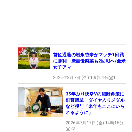
首位通過の岩永杏奈がマッチ1回戦
に勝利 廣吉優梨菜も2回戦へ/全米
女子アマ
2026年8月7日 (金) 10時04分
1
35年ぶり快挙Vの細野勇策に
副賞贈呈 ダイヤ入りメダル
など授与「来年もここにいら
れるように」
2026年7月17日 (金) 14時15分
22