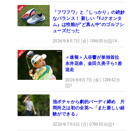
「フワフワ」と「しっかり」の絶妙
なバランス！ 新しい『FJクオンタ
ム』は性能が“ど真ん中”のゴルフシ
ューズだった
2026年8月7日 (金) 10時00分
14
＜速報＞入谷響が単独首位
永井花奈、金田久美子ら1差
追走
2026年8月7日 (金) 12時42分
1
池ポチャから劇的バーディ締め 片
岡尚之は初の全英へ「また新しい経
験ができる」
2026年7月6日 (月) 07時55分
1