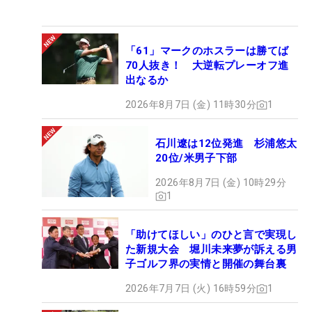
「61」マークのホスラーは勝てば
70人抜き！ 大逆転プレーオフ進
出なるか
2026年8月7日 (金) 11時30分
1
石川遼は12位発進 杉浦悠太
20位/米男子下部
2026年8月7日 (金) 10時29分
1
「助けてほしい」のひと言で実現し
た新規大会 堀川未来夢が訴える男
子ゴルフ界の実情と開催の舞台裏
2026年7月7日 (火) 16時59分
1