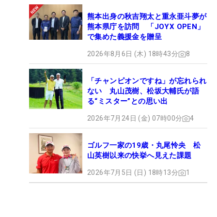
熊本出身の秋吉翔太と重永亜斗夢が
熊本県庁を訪問 「JOYX OPEN」
で集めた義援金を贈呈
2026年8月6日 (木) 18時43分
8
「チャンピオンですね」が忘れられ
ない 丸山茂樹、松坂大輔氏が語
る“ミスター”との思い出
2026年7月24日 (金) 07時00分
4
ゴルフ一家の19歳・丸尾怜央 松
山英樹以来の快挙へ見えた課題
2026年7月5日 (日) 18時13分
1