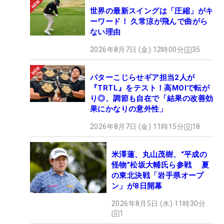
世界の最新スイングは「圧縮」がキ
ーワード！ 久常涼が飛んで曲がら
ない理由
2026年8月7日 (金) 12時00分
35
パターこじらせギア担当2人が
『TRTL』をテスト！高MOIで転が
り◎、調節も自在で「結果の改善効
果にかなりの意外性」
2026年8月7日 (金) 11時15分
18
米澤蓮、丸山茂樹、“平成の
怪物”松坂大輔氏ら参戦 夏
の東北決戦「岩手県オープ
ン」が8日開幕
2026年8月5日 (水) 11時30分
1