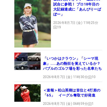
試合に参戦！ プロ18年目の
大記録達成に「あんびりーば
ぼー」
2026年8月7日 (金) 11時25分
19
「いつかはクラウン」「シーマ現
象」……あの熱狂を覚えているか？
バブルのゴルフ場を彩った名車たち
2026年8月7日 (金) 11時30分
10
＜速報＞松山英樹は首位と4打差の
「65」 イーグル奪取で好発進
2026年8月7日 (金) 06時59分
1