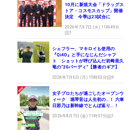
10月に新規大会「ドラッグス
トア・コスモスカップ」開催
決定 今季は23試合に
2026年7月7日 (火) 11時49分
1
シェフラー、マキロイも使用の
『Qi4D』と手になじんだシャフ
ト ショットが呼び込んだ岩﨑亜久
竜の“20バーディ”【勝者のギア】
2026年7月6日 (月) 15時02分
9
女子プロたちが過ごしたオープンウ
ィーク 堀琴音は人生初の…！ 六車
日那乃は新幹線でとんぼ返り…！
2026年8月7日 (金) 11時57分
1