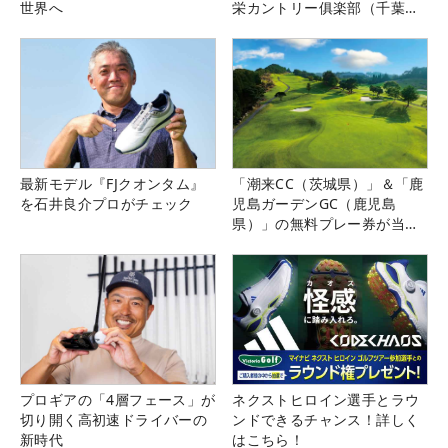
世界へ
栄カントリー俱楽部（千葉
県）
最新モデル『FJクオンタム』
「潮来CC（茨城県）」＆「鹿
を石井良介プロがチェック
児島ガーデンGC（鹿児島
県）」の無料プレー券が当た
る！！
プロギアの「4層フェース」が
ネクストヒロイン選手とラウ
切り開く高初速ドライバーの
ンドできるチャンス！詳しく
新時代
はこちら！