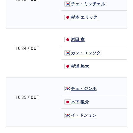
チェ・ミンチェル
杉本 エリック
岩田 寛
10:24
/
OUT
カン・ユンソク
杉浦 悠太
チェ・ジンホ
10:35
/
OUT
木下 稜介
イ・ドンミン