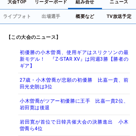
大会TOP
リーダーボード
組み合せ
ニュース
ライブフォト
出場選手
概要など
TV放送予定
【この大会のニュース】
初優勝の小木曽喬、使用ギアはスリクソンの最
新モデル！ 『Z-STAR XV』は同週3勝【勝者の
ギア】
27歳・小木曽喬が悲願の初優勝 比嘉一貴、前
田光史朗は3位
小木曽喬がツアー初優勝に王手 比嘉一貴2位、
岩田寛は後退
岩田寛が首位で日韓共催大会の決勝進出 小木
曽喬ら4位