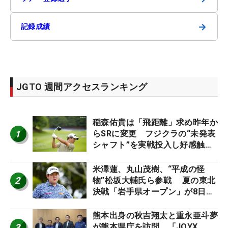
→
記録成績
JGTO 週間アクセスランキング
稲森佑貴は「飛距離」求め昨年か
1
らSRに変更 フジクラの“未発表
シャフト”を実戦投入し好感触
「つかまえにいける」【男子ツア
ーのヒトネタ！】
米澤蓮、丸山茂樹、“平成の怪
2
物”松坂大輔氏ら参戦 夏の東北
決戦「岩手県オープン」が8日開
幕
熊本出身の秋吉翔太と重永亜斗夢
3
が熊本県庁を訪問 「JOYX