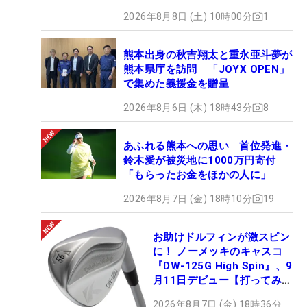
2026年8月8日 (土) 10時00分
1
熊本出身の秋吉翔太と重永亜斗夢が
熊本県庁を訪問 「JOYX OPEN」
で集めた義援金を贈呈
2026年8月6日 (木) 18時43分
8
あふれる熊本への思い 首位発進・
鈴木愛が被災地に1000万円寄付
「もらったお金をほかの人に」
2026年8月7日 (金) 18時10分
19
お助けドルフィンが激スピン
に！ ノーメッキのキャスコ
『DW-125G High Spin』、9
月11日デビュー【打ってみ
た】
2026年8月7日 (金) 18時36分