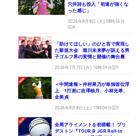
穴井詩も投入「初速が強くな
った感じ」
2026年8月8日 (土) 08時56分
4
「助けてほしい」のひと言で実現し
た新規大会 堀川未来夢が訴える男
子ゴルフ界の実情と開催の舞台裏
2026年7月7日 (火) 16時59分
1
＜中間速報＞仲村果乃が単独首位浮
上 1打差に吉澤柚月、小林光希、
全美貞
2026年8月8日 (土) 13時04分
1
全周アライメントを初搭載！ ブリ
ヂストン『TOUR B JGR Roll-in