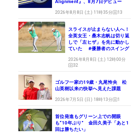
Alignment』、8月7日デビュー
2026年8月8日 (土) 11時35分
13
スライスが止まらない人へ！
全英女王・桑木志帆は切り返
しで「左ヒザ」を先に動かし
ていた #優勝者のスイング
2026年8月8日 (土) 12時00分
32
ゴルフ一家の19歳・丸尾怜央 松
山英樹以来の快挙へ見えた課題
2026年7月5日 (日) 18時13分
1
首位発進もグリーン上での開眼
も“10年ぶり” 金田久美子「あと1
回は勝ちたい」