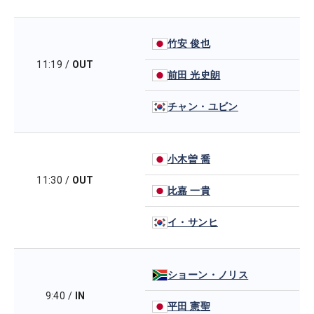
竹安 俊也
11:19
/
OUT
前田 光史朗
チャン・ユビン
小木曽 喬
11:30
/
OUT
比嘉 一貴
イ・サンヒ
ショーン・ノリス
9:40
/
IN
平田 憲聖