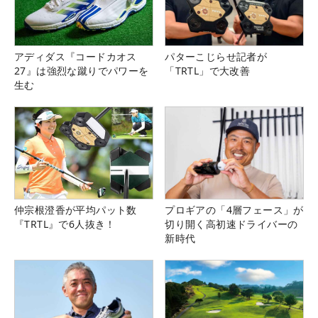
アディダス『コードカオス
パターこじらせ記者が
27』は強烈な蹴りでパワーを
「TRTL」で大改善
生む
仲宗根澄香が平均パット数
プロギアの「4層フェース」が
『TRTL』で6人抜き！
切り開く高初速ドライバーの
新時代