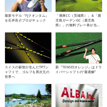
最新モデル『FJクオンタム』
「潮来CC（茨城県）」＆「鹿
を石井良介プロがチェック
児島ガーデンGC（鹿児島
県）」の無料プレー券が当た
る！！
スイスの叡智が生んだTPTシ
新『TENSEIオレンジ』はドラ
ャフトで、ゴルフを異次元の
イバーシャフトの“最適解”
世界へ