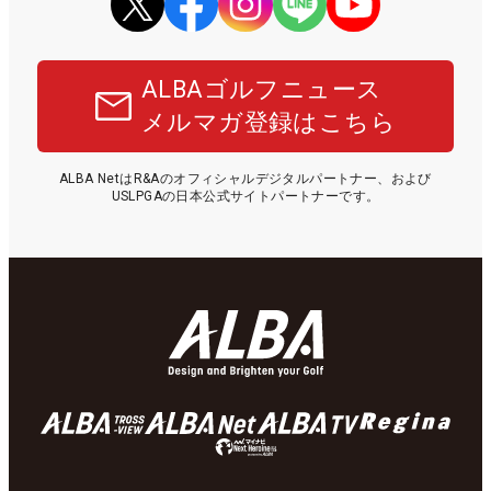
ALBAゴルフニュース
メルマガ登録はこちら
ALBA NetはR&Aのオフィシャルデジタルパートナー、および
USLPGAの日本公式サイトパートナーです。