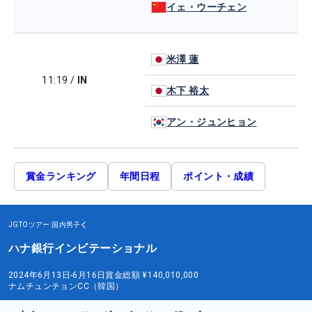
イェ・ウーチェン
米澤 蓮
11:19
/
IN
木下 裕太
アン・ジュンヒョン
賞金ランキング
年間日程
ポイント・成績
JGTOツアー
国内男子
ハナ銀行インビテーショナル
2024年6月13日-6月16日
賞金総額
¥140,010,000
ナムチュンチョンCC（韓国）