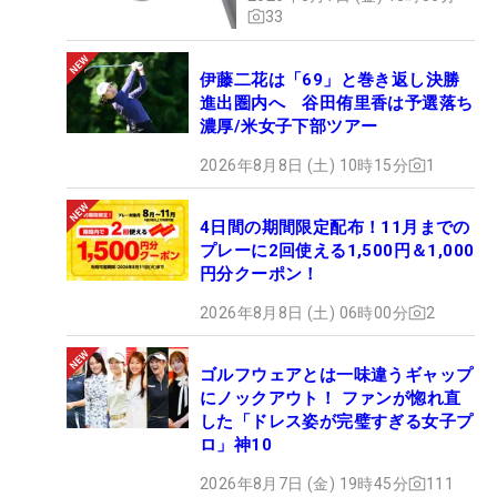
33
伊藤二花は「69」と巻き返し決勝
進出圏内へ 谷田侑里香は予選落ち
濃厚/米女子下部ツアー
2026年8月8日 (土) 10時15分
1
4日間の期間限定配布！11月までの
プレーに2回使える1,500円＆1,000
円分クーポン！
2026年8月8日 (土) 06時00分
2
ゴルフウェアとは一味違うギャップ
にノックアウト！ ファンが惚れ直
した「ドレス姿が完璧すぎる女子プ
ロ」神10
2026年8月7日 (金) 19時45分
111