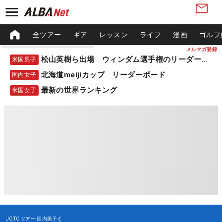
全ツアー
ギア
レッスン
ライフ
漫画
ゴルフ
メルマガ登録
松山英樹ら出場 ウィンダム選手権のリーダーボード
米国男子
北海道meijiカップ リーダーボード
国内女子
最新の世界ランキング
米国女子
JGTOツアー
国内男子