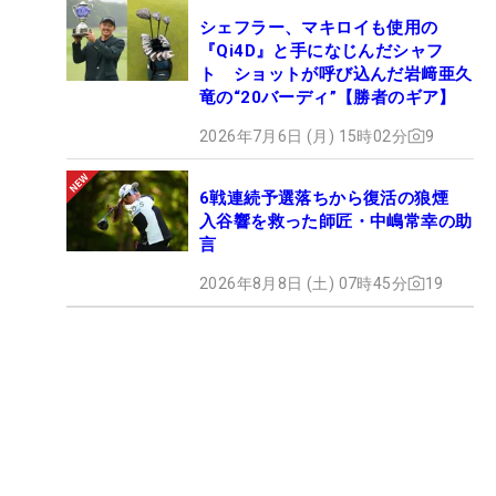
シェフラー、マキロイも使用の
『Qi4D』と手になじんだシャフ
ト ショットが呼び込んだ岩﨑亜久
竜の“20バーディ”【勝者のギア】
2026年7月6日 (月) 15時02分
9
6戦連続予選落ちから復活の狼煙
入谷響を救った師匠・中嶋常幸の助
言
2026年8月8日 (土) 07時45分
19