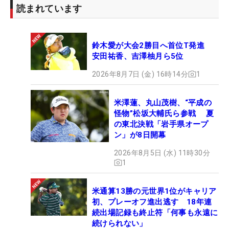
読まれています
鈴木愛が大会2勝目へ首位T発進
安田祐香、吉澤柚月ら5位
2026年8月7日 (金) 16時14分
1
米澤蓮、丸山茂樹、“平成の
怪物”松坂大輔氏ら参戦 夏
の東北決戦「岩手県オープ
ン」が8日開幕
2026年8月5日 (水) 11時30分
1
米通算13勝の元世界1位がキャリア
初、プレーオフ進出逃す 18年連
続出場記録も終止符「何事も永遠に
続けられない」