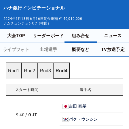
ハナ銀行インビテーショナル
2024年6月13日-6月16日
賞金総額
¥140,010,000
ナムチュンチョンCC（韓国）
大会TOP
リーダーボード
組み合せ
ニュース
ライブフォト
出場選手
概要など
TV放送予定
Rnd1
Rnd2
Rnd3
Rnd4
スタート時間
選手名
吉田 泰基
9:40
/
OUT
パク・ウンシン