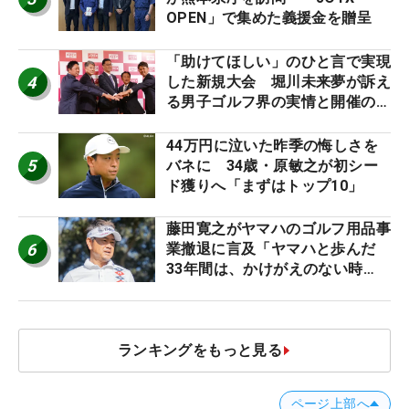
OPEN」で集めた義援金を贈呈
「助けてほしい」のひと言で実現
4
した新規大会 堀川未来夢が訴え
る男子ゴルフ界の実情と開催の舞
台裏
44万円に泣いた昨季の悔しさを
5
バネに 34歳・原敏之が初シー
ド獲りへ「まずはトップ10」
藤田寛之がヤマハのゴルフ用品事
6
業撤退に言及「ヤマハと歩んだ
33年間は、かけがえのない時
間」
ランキングをもっと見る
ページ上部へ