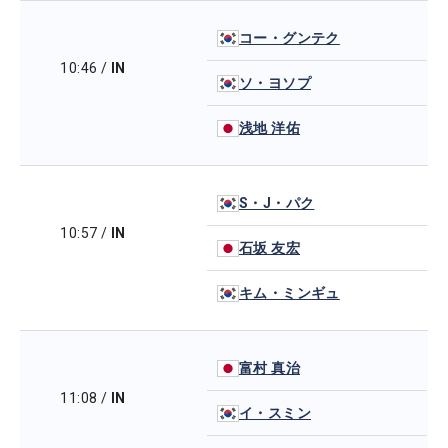
コー・グンテク
10:46
/
IN
ソ・ヨソプ
浅地 洋佑
S・J・パク
10:57
/
IN
石坂 友宏
キム・ミンギュ
富村 真治
11:08
/
IN
イ・スミン