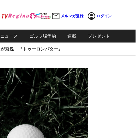
メルマガ登録
ログイン
Sニュース
ゴルフ場予約
連載
プレゼント
感が秀逸 『トゥーロンパター』