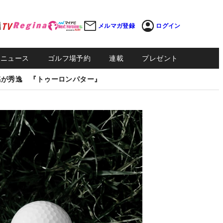
メルマガ登録
ログイン
Sニュース
ゴルフ場予約
連載
プレゼント
感が秀逸 『トゥーロンパター』