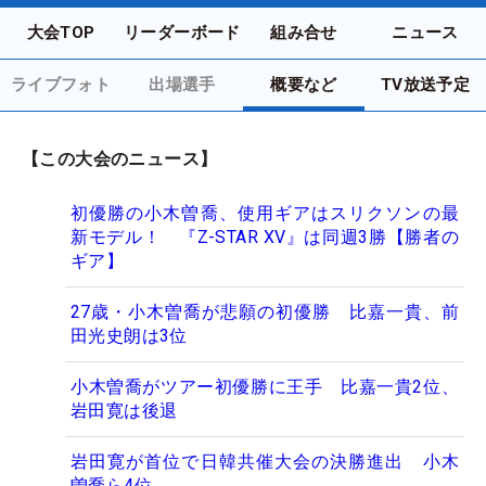
大会TOP
リーダーボード
組み合せ
ニュース
ライブフォト
出場選手
概要など
TV放送予定
【この大会のニュース】
初優勝の小木曽喬、使用ギアはスリクソンの最
新モデル！ 『Z-STAR XV』は同週3勝【勝者の
ギア】
27歳・小木曽喬が悲願の初優勝 比嘉一貴、前
田光史朗は3位
小木曽喬がツアー初優勝に王手 比嘉一貴2位、
岩田寛は後退
岩田寛が首位で日韓共催大会の決勝進出 小木
曽喬ら4位