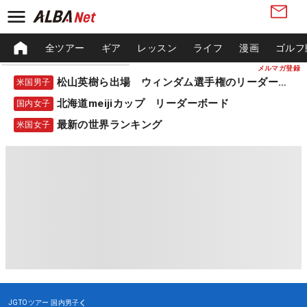
全ツアー
ギア
レッスン
ライフ
漫画
ゴルフ
メルマガ登録
松山英樹ら出場 ウィンダム選手権のリーダーボード
米国男子
北海道meijiカップ リーダーボード
国内女子
最新の世界ランキング
米国女子
JGTOツアー
国内男子