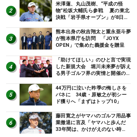
ーのヒトネタ！】
米澤蓮、丸山茂樹、“平成の怪
2
物”松坂大輔氏ら参戦 夏の東北
決戦「岩手県オープン」が8日開
幕
熊本出身の秋吉翔太と重永亜斗夢
3
が熊本県庁を訪問 「JOYX
OPEN」で集めた義援金を贈呈
「助けてほしい」のひと言で実現
4
した新規大会 堀川未来夢が訴え
る男子ゴルフ界の実情と開催の舞
台裏
44万円に泣いた昨季の悔しさを
5
バネに 34歳・原敏之が初シー
ド獲りへ「まずはトップ10」
藤田寛之がヤマハのゴルフ用品事
6
業撤退に言及「ヤマハと歩んだ
33年間は、かけがえのない時
間」