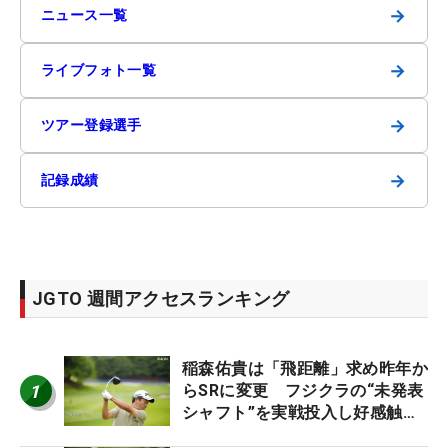
→
ニュース一覧
→
ライブフォト一覧
→
ツアー登録選手
→
記録成績
JGTO 週間アクセスランキング
稲森佑貴は「飛距離」求め昨年か
1
らSRに変更 フジクラの“未発表
シャフト”を実戦投入し好感触
「つかまえにいける」【男子ツア