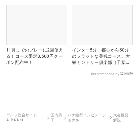
11月までのプレーに2回使え
インター5分、都心から60分
る！コース限定3,500円クー
のフラットな美観コース。大
ポン配布中！
栄カントリー俱楽部（千葉
県）
Recommended by
ゴルフ総合サイト
国内男
ハナ銀行インビテーシ
大会概要
ALBA Net
子
ョナル
解説