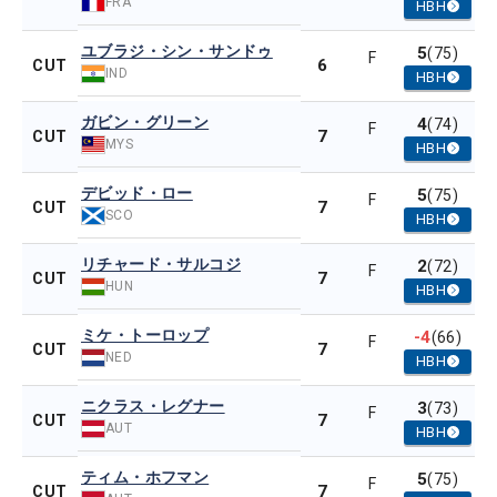
FRA
HBH
ユブラジ・シン・サンドゥ
5
(75)
F
6
CUT
IND
HBH
ガビン・グリーン
4
(74)
F
7
CUT
MYS
HBH
デビッド・ロー
5
(75)
F
7
CUT
SCO
HBH
リチャード・サルコジ
2
(72)
F
7
CUT
HUN
HBH
ミケ・トーロップ
-4
(66)
F
7
CUT
NED
HBH
ニクラス・レグナー
3
(73)
F
7
CUT
AUT
HBH
ティム・ホフマン
5
(75)
F
7
CUT