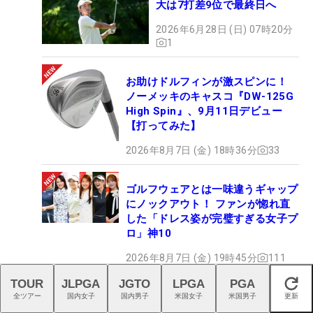
大は7打差9位で最終日へ
2026年6月28日 (日) 07時20分
1
お助けドルフィンが激スピンに！
ノーメッキのキャスコ『DW-125G
High Spin』、9月11日デビュー
【打ってみた】
2026年8月7日 (金) 18時36分
33
ゴルフウェアとは一味違うギャップ
にノックアウト！ ファンが惚れ直
した「ドレス姿が完璧すぎる女子プ
ロ」神10
2026年8月7日 (金) 19時45分
111
TOUR
JLPGA
JGTO
LPGA
PGA
閉じる
金子駆大は11位 E・チャカラが2
全ツアー
国内女子
国内男子
米国女子
米国男子
更新
連勝で通算3勝目、全英出場権も獲