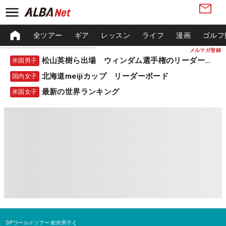
全ツアー
ギア
レッスン
ライフ
漫画
ゴルフ
メルマガ登録
松山英樹ら出場 ウィンダム選手権のリーダーボード
米国男子
北海道meijiカップ リーダーボード
国内女子
最新の世界ランキング
米国女子
DPワールドツアー
欧州男子