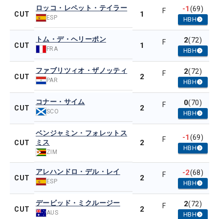
ロッコ・レペット・テイラー
-1
(69)
F
1
CUT
ESP
HBH
トム・デ・ヘリーポン
2
(72)
F
1
CUT
FRA
HBH
ファブリツィオ・ザノッティ
2
(72)
F
2
CUT
PAR
HBH
コナー・サイム
0
(70)
F
2
CUT
SCO
HBH
ベンジャミン・フォレットス
-1
(69)
F
ミス
2
CUT
HBH
ZIM
アレハンドロ・デル・レイ
-2
(68)
F
2
CUT
ESP
HBH
デービッド・ミクルージー
2
(72)
F
2
CUT
AUS
HBH