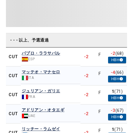
- - - 以上、予選通過
パブロ・ララサバル
-2
(68)
F
-2
CUT
ESP
HBH
マッテオ・マナセロ
-4
(66)
F
-2
CUT
ITA
HBH
ジュリアン・ガリエ
1
(71)
F
-2
CUT
FRA
HBH
アドリアン・オタエギ
-3
(67)
F
-2
CUT
UAE
HBH
リッチー・ラムゼイ
1
(71)
F
-2
CUT