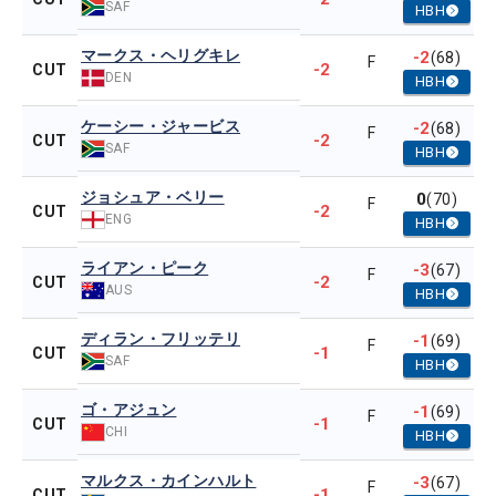
SAF
HBH
マークス・ヘリグキレ
-2
(68)
F
-2
CUT
DEN
HBH
ケーシー・ジャービス
-2
(68)
F
-2
CUT
SAF
HBH
ジョシュア・ベリー
0
(70)
F
-2
CUT
ENG
HBH
ライアン・ピーク
-3
(67)
F
-2
CUT
AUS
HBH
ディラン・フリッテリ
-1
(69)
F
-1
CUT
SAF
HBH
ゴ・アジュン
-1
(69)
F
-1
CUT
CHI
HBH
マルクス・カインハルト
-3
(67)
F
-1
CUT