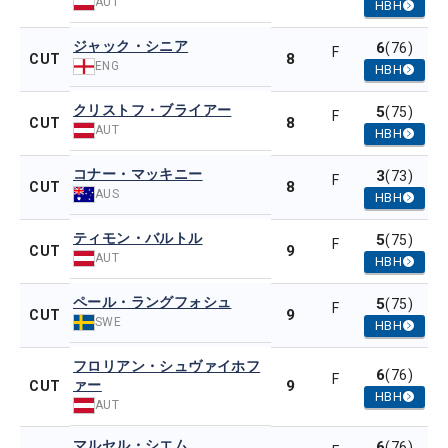
AUT
HBH
ジャック・シニア
6
(76)
F
8
CUT
ENG
HBH
クリストフ・ブライアー
5
(75)
F
8
CUT
AUT
HBH
コナー・マッキニー
3
(73)
F
8
CUT
AUS
HBH
ティモン・バルトル
5
(75)
F
9
CUT
AUT
HBH
ペール・ラングフォシュ
5
(75)
F
9
CUT
SWE
HBH
フロリアン・シュヴァイホフ
6
(76)
F
ァー
9
CUT
HBH
AUT
マルセル・シエム
6
(76)