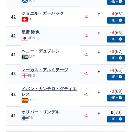
SCO
HBH
ジョエル・ガーバック
-4
(66)
F
-4
42
SUI
HBH
星野 陸也
-4
(66)
F
-4
42
JPN
HBH
ヘニー・デュプレシ
-3
(67)
F
-4
42
SAF
HBH
マーカス・アルミテージ
-4
(66)
F
-4
42
ENG
HBH
イバン・カンテロ・グティエ
-2
(68)
F
レス
-4
42
HBH
ESP
オリバー・リンデル
0
(70)
F
-4
42
FIN
HBH