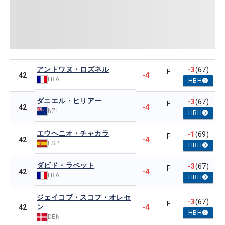
アントワヌ・ロズネル
-3
(67)
F
-4
42
FRA
HBH
ダニエル・ヒリアー
-3
(67)
F
-4
42
NZL
HBH
エウヘニオ・チャカラ
-1
(69)
F
-4
42
ESP
HBH
ダビド・ラベット
-3
(67)
F
-4
42
FRA
HBH
ジェイコブ・スコフ・オレセ
-3
(67)
F
ン
-4
42
HBH
DEN