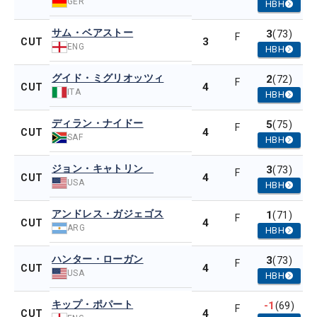
GER
HBH
サム・ベアストー
3
(73)
F
3
CUT
ENG
HBH
グイド・ミグリオッツィ
2
(72)
F
4
CUT
ITA
HBH
ディラン・ナイドー
5
(75)
F
4
CUT
SAF
HBH
ジョン・キャトリン
3
(73)
F
4
CUT
USA
HBH
アンドレス・ガジェゴス
1
(71)
F
4
CUT
ARG
HBH
ハンター・ローガン
3
(73)
F
4
CUT
USA
HBH
キップ・ポパート
-1
(69)
F
4
CUT