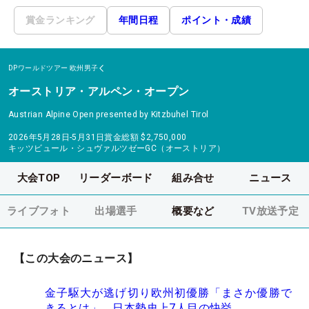
賞金ランキング
年間日程
ポイント・成績
DPワールドツアー
欧州男子
オーストリア・アルペン・オープン
Austrian Alpine Open presented by Kitzbuhel Tirol
2026年5月28日-5月31日
賞金総額
$2,750,000
キッツビュール・シュヴァルツゼーGC（オーストリア）
大会TOP
リーダーボード
組み合せ
ニュース
ライブフォト
出場選手
概要など
TV放送予定
【この大会のニュース】
金子駆大が逃げ切り欧州初優勝「まさか優勝で
きるとは」 日本勢史上7人目の快挙