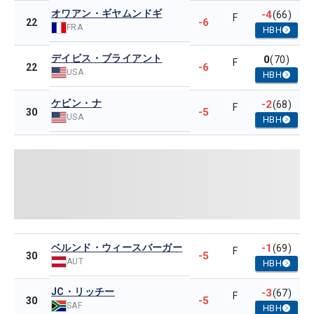
オワアン・ギヤムンドギ
-4
(66)
F
-6
22
FRA
HBH
デイビス・ブライアント
0
(70)
F
-6
22
USA
HBH
ケビン・ナ
-2
(68)
F
-5
30
USA
HBH
ベルンド・ウィースバーガー
-1
(69)
F
-5
30
AUT
HBH
JC・リッチー
-3
(67)
F
-5
30
SAF
HBH