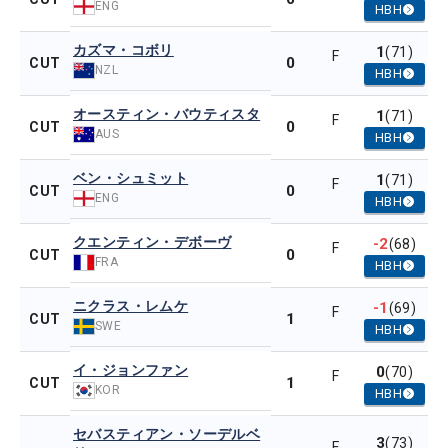
ENG
HBH
カズマ・コボリ
1
(71)
F
0
CUT
NZL
HBH
オースティン・バウティスタ
1
(71)
F
0
CUT
AUS
HBH
ベン・シュミット
1
(71)
F
0
CUT
ENG
HBH
クエンティン・デボーヴ
-2
(68)
F
0
CUT
FRA
HBH
ニクラス・レムケ
-1
(69)
F
1
CUT
SWE
HBH
イ・ジョンファン
0
(70)
F
1
CUT
KOR
HBH
セバスティアン・ソーデルベ
3
(73)
F