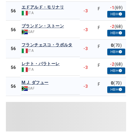
エドアルド・モリナリ
-1
(69)
F
-3
56
ITA
HBH
ブランドン・ストーン
-2
(68)
F
-3
56
SAF
HBH
フランチェスコ・ラポルタ
0
(70)
F
-3
56
ITA
HBH
レナト・パラトーレ
-2
(68)
F
-3
56
ITA
HBH
M.J. ダフュー
0
(70)
F
-3
56
SAF
HBH