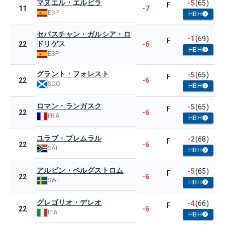
マヌエル・エルビラ
-5
(65)
F
-7
11
ESP
HBH
セバスチャン・ガルシア・ロ
-1
(69)
F
ドリゲス
-6
22
HBH
ESP
グラント・フォレスト
-5
(65)
F
-6
22
SCO
HBH
ロマン・ランガスク
-5
(65)
F
-6
22
FRA
HBH
ユラブ・プレムラル
-2
(68)
F
-6
22
SAF
HBH
アルビン・ベルグストロム
-5
(65)
F
-6
22
SWE
HBH
グレゴリオ・デレオ
-4
(66)
F
-6
22
ITA
HBH