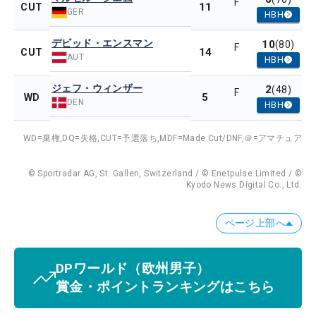
F
11
CUT
GER
HBH
デビッド・エンスマン
10
(80)
F
14
CUT
AUT
HBH
ジェフ・ウィンザー
2
(48)
F
5
WD
DEN
HBH
WD=棄権,
DQ=失格,
CUT=予選落ち,
MDF=Made Cut/DNF,
＠=アマチュア
© Sportradar AG, St. Gallen, Switzerland / © Enetpulse Limited / ©
Kyodo News Digital Co., Ltd.
ページ上部へ
DPワールド
（欧州男子）
賞金・ポイントランキングはこちら