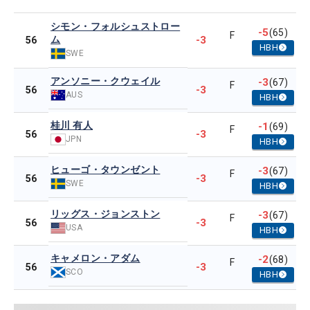
シモン・フォルシュストロー
-5
(65)
F
ム
-3
56
HBH
SWE
アンソニー・クウェイル
-3
(67)
F
-3
56
AUS
HBH
桂川 有人
-1
(69)
F
-3
56
JPN
HBH
ヒューゴ・タウンゼント
-3
(67)
F
-3
56
SWE
HBH
リッグス・ジョンストン
-3
(67)
F
-3
56
USA
HBH
キャメロン・アダム
-2
(68)
F
-3
56
SCO
HBH