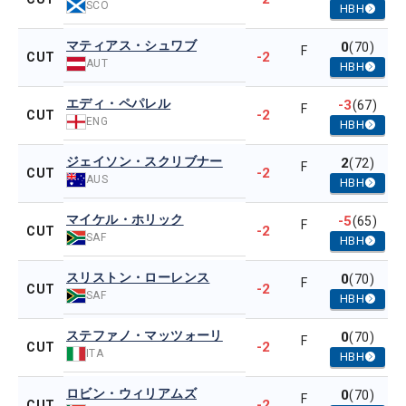
SCO
HBH
マティアス・シュワブ
0
(70)
F
-2
CUT
AUT
HBH
エディ・ペパレル
-3
(67)
F
-2
CUT
ENG
HBH
ジェイソン・スクリブナー
2
(72)
F
-2
CUT
AUS
HBH
マイケル・ホリック
-5
(65)
F
-2
CUT
SAF
HBH
スリストン・ローレンス
0
(70)
F
-2
CUT
SAF
HBH
ステファノ・マッツォーリ
0
(70)
F
-2
CUT
ITA
HBH
ロビン・ウィリアムズ
0
(70)
F
-2
CUT