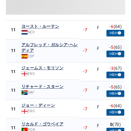
ヨースト・ルーテン
-6
(64)
F
-7
11
NED
HBH
アルフレッド・ガルシア-ヘレ
-5
(65)
F
ディア
-7
11
HBH
ESP
ジェームス・モリソン
-3
(67)
F
-7
11
ENG
HBH
リチャード・スターン
-5
(65)
F
-7
11
SAF
HBH
ジョー・ディーン
-6
(64)
F
-7
11
ENG
HBH
リカルド・ゴウベイア
0
(70)
F
-7
11
POR
HBH