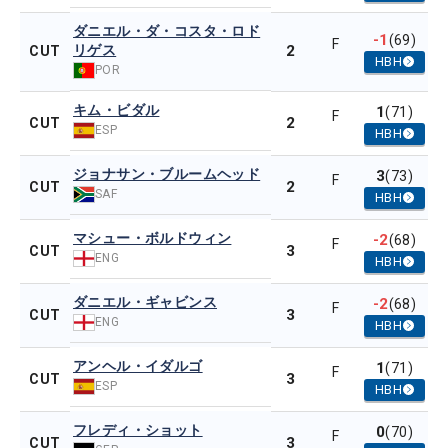
ダニエル・ダ・コスタ・ロド
-1
(69)
F
リゲス
2
CUT
HBH
POR
キム・ビダル
1
(71)
F
2
CUT
ESP
HBH
ジョナサン・ブルームヘッド
3
(73)
F
2
CUT
SAF
HBH
マシュー・ボルドウィン
-2
(68)
F
3
CUT
ENG
HBH
ダニエル・ギャビンス
-2
(68)
F
3
CUT
ENG
HBH
アンヘル・イダルゴ
1
(71)
F
3
CUT
ESP
HBH
フレディ・ショット
0
(70)
F
3
CUT