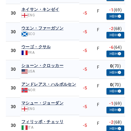
ネイサン・キンゼイ
-1
(69)
F
-5
30
ENG
HBH
ウエン・ファーガソン
-2
(68)
F
-5
30
SCO
HBH
ウーゴ・クサル
-6
(64)
F
-5
30
FRA
HBH
ショーン・クロッカー
0
(70)
F
-5
30
USA
HBH
アンドレアス・ハルボルセン
0
(70)
F
-5
30
NOR
HBH
マシュー・ジョーダン
-1
(69)
F
-5
30
ENG
HBH
フィリッポ・チェッリ
-2
(68)
F
-5
30
ITA
HBH