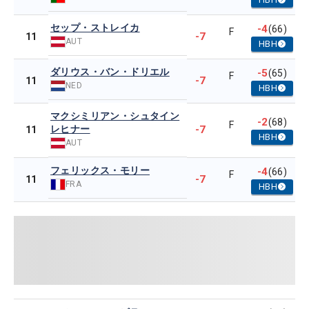
セップ・ストレイカ
-4
(66)
F
-7
11
AUT
HBH
ダリウス・バン・ドリエル
-5
(65)
F
-7
11
NED
HBH
マクシミリアン・シュタイン
-2
(68)
F
レヒナー
-7
11
HBH
AUT
フェリックス・モリー
-4
(66)
F
-7
11
FRA
HBH