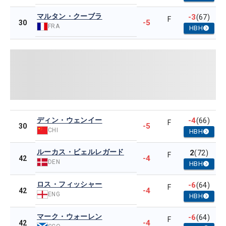
マルタン・クーブラ
-3
(67)
F
-5
30
FRA
HBH
ディン・ウェンイー
-4
(66)
F
-5
30
CHI
HBH
ルーカス・ビェルレガード
2
(72)
F
-4
42
DEN
HBH
ロス・フィッシャー
-6
(64)
F
-4
42
ENG
HBH
マーク・ウォーレン
-6
(64)
F
-4
42