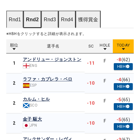
Rnd1
Rnd2
Rnd3
Rnd4
獲得賞金
※HBHをクリックすると詳細が表示されます。
順位
HOLE
TODAY
選手名
SC
アンドリュー・ジョンストン
-8
(62)
F
-11
1
ENG
HBH
ラファ・カブレラ・ベロ
-4
(66)
F
-10
2
ESP
HBH
カルム・ヒル
-5
(65)
F
-10
2
SCO
HBH
金子 駆大
-5
(65)
F
-10
2
JPN
HBH
アレクサンダー・レヴィ
-3
(67)