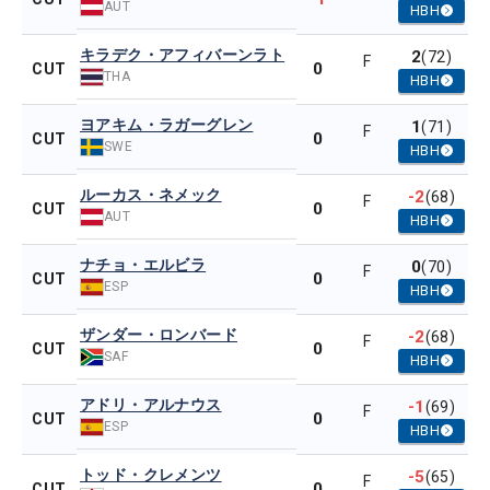
AUT
HBH
キラデク・アフィバーンラト
2
(72)
F
0
CUT
THA
HBH
ヨアキム・ラガーグレン
1
(71)
F
0
CUT
SWE
HBH
ルーカス・ネメック
-2
(68)
F
0
CUT
AUT
HBH
ナチョ・エルビラ
0
(70)
F
0
CUT
ESP
HBH
ザンダー・ロンバード
-2
(68)
F
0
CUT
SAF
HBH
アドリ・アルナウス
-1
(69)
F
0
CUT
ESP
HBH
トッド・クレメンツ
-5
(65)
F
0
CUT