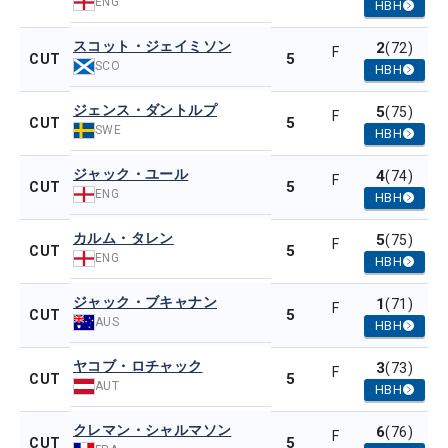
ENG
HBH
スコット・ジェイミソン
2
(72)
F
5
CUT
SCO
HBH
ジェンス・ダントルプ
5
(75)
F
5
CUT
SWE
HBH
ジャック・ユール
4
(74)
F
5
CUT
ENG
HBH
カルム・タレン
5
(75)
F
5
CUT
ENG
HBH
ジャック・ブキャナン
1
(71)
F
5
CUT
AUS
HBH
ヤコブ・ロチャック
3
(73)
F
5
CUT
AUT
HBH
クレマン・シャルマソン
6
(76)
F
5
CUT