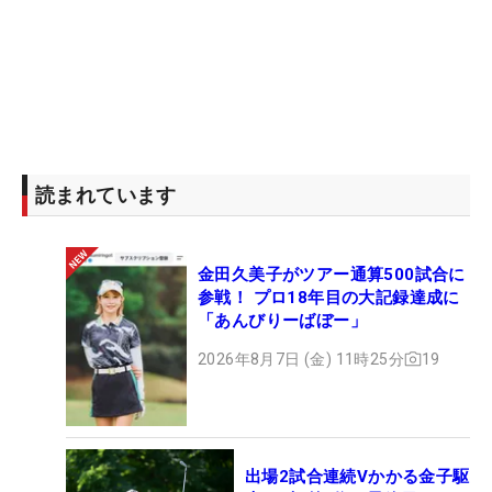
読まれています
金田久美子がツアー通算500試合に
参戦！ プロ18年目の大記録達成に
「あんびりーばぼー」
2026年8月7日 (金) 11時25分
19
出場2試合連続Vかかる金子駆