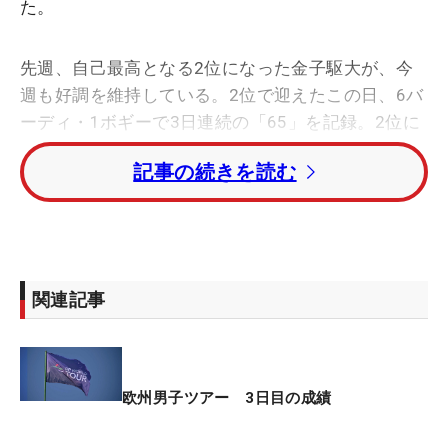
た。
先週、自己最高となる2位になった金子駆大が、今
週も好調を維持している。2位で迎えたこの日、6バ
ーディ・1ボギーで3日連続の「65」を記録。2位に
1打差をつけるトータル15アンダーまでスコアをの
記事の続きを読む
ばし、単独首位で最終日に進出する。欧州ツアー初
優勝に王手をかけた。
今回、金子が制せば、青木功、松山英樹、久常涼、
星野陸也、中島啓太、桂川有人に続き、欧州ツアー
関連記事
で日本勢7人目の優勝者となる。
星野はトータル5アンダー・43位タイ。桂川有人は
トータル4アンダー・52位タイで最終日に進む。
欧州男子ツアー 3日目の成績
単独首位に金子。1打差の2位にリカルド・ゴウベイ