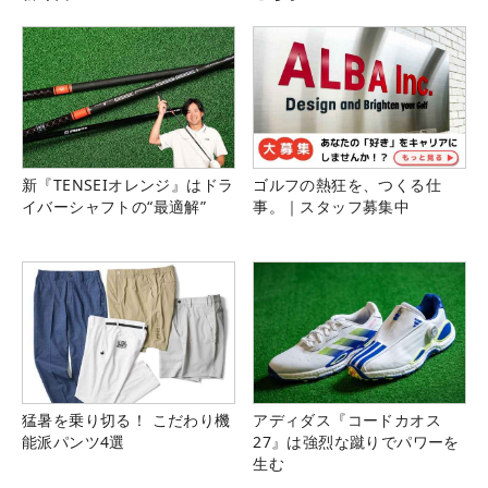
新『TENSEIオレンジ』はドラ
ゴルフの熱狂を、つくる仕
イバーシャフトの“最適解”
事。｜スタッフ募集中
猛暑を乗り切る！ こだわり機
アディダス『コードカオス
能派パンツ4選
27』は強烈な蹴りでパワーを
生む