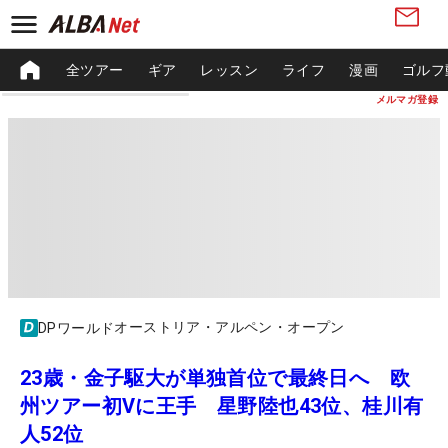
全ツアー
ギア
レッスン
ライフ
漫画
ゴルフ
メルマガ登録
オーストリア・アルペン・オープン
DPワールド
23歳・金子駆大が単独首位で最終日へ 欧
州ツアー初Vに王手 星野陸也43位、桂川有
人52位