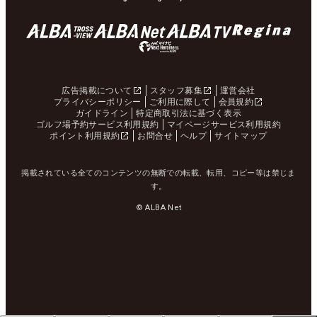
広告掲載について
スタッフ募集
運営会社
プライバシーポリシー
ご利用に際して
会員規約
ガイドライン
特定商取引法に基づく表示
ゴルフ場予約サービス利用規約
マイページサービス利用規約
ポイント利用規約
お問合せ
ヘルプ
サイトマップ
掲載されている全てのコンテンツの無断での転載、転用、コピー等は禁じま
す。
© ALBA Net