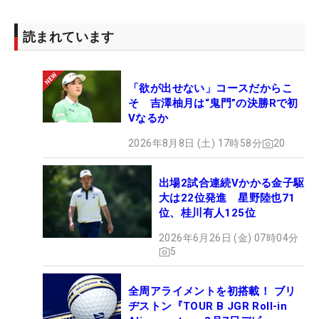
読まれています
「欲が出せない」コースだからこ
そ 吉澤柚月は“鬼門”の決勝Rで初
Vなるか
2026年8月8日 (土) 17時58分
20
出場2試合連続Vかかる金子駆
大は22位発進 星野陸也71
位、桂川有人125位
2026年6月26日 (金) 07時04分
5
全周アライメントを初搭載！ ブリ
ヂストン『TOUR B JGR Roll-in