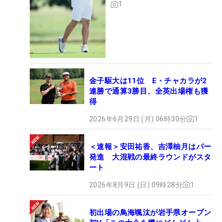
1
金子駆大は11位 E・チャカラが2
連勝で通算3勝目、全英出場権も獲
得
2026年6月29日 (月) 06時30分
1
＜速報＞安田祐香、吉澤柚月はパー
発進 大混戦の最終ラウンドがスタ
ート
2026年8月9日 (日) 09時28分
1
初出場の鳥海颯汰が岩手県オープン