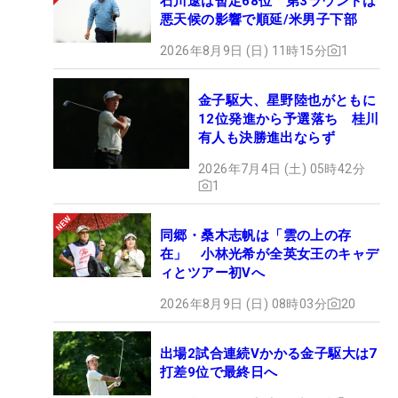
石川遼は暫定68位 第3ラウンドは
悪天候の影響で順延/米男子下部
2026年8月9日 (日) 11時15分
1
金子駆大、星野陸也がともに
12位発進から予選落ち 桂川
有人も決勝進出ならず
2026年7月4日 (土) 05時42分
1
同郷・桑木志帆は「雲の上の存
在」 小林光希が全英女王のキャデ
ィとツアー初Vへ
2026年8月9日 (日) 08時03分
20
出場2試合連続Vかかる金子駆大は7
打差9位で最終日へ