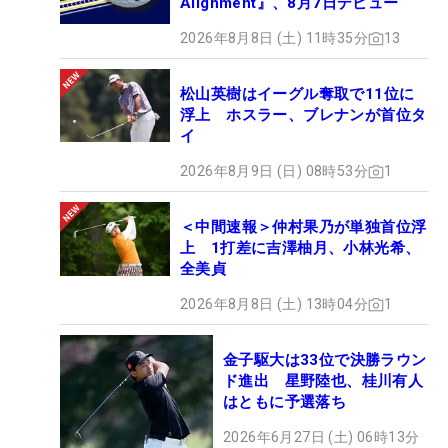
Alignment』、8月7日デビュー
2026年8月8日 (土) 11時35分
13
松山英樹はイーグル奪取で11位に
浮上 ホスラー、ブレナンが首位タ
イ
2026年8月9日 (日) 08時53分
1
＜中間速報＞仲村果乃が単独首位浮
上 1打差に吉澤柚月、小林光希、
全美貞
2026年8月8日 (土) 13時04分
1
金子駆大は33位で決勝ラウン
ド進出 星野陸也、桂川有人
はともに予選落ち
2026年6月27日 (土) 06時13分