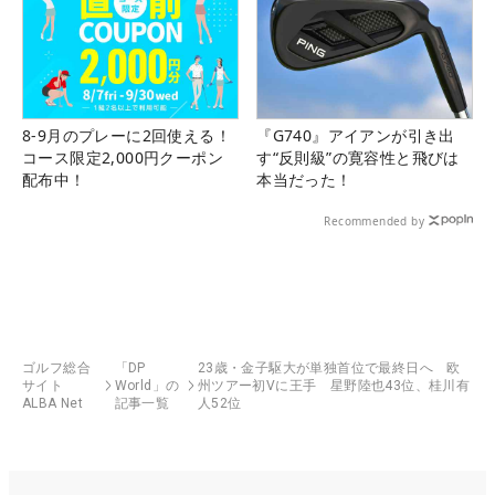
8-9月のプレーに2回使える！
『G740』アイアンが引き出
コース限定2,000円クーポン
す“反則級”の寛容性と飛びは
配布中！
本当だった！
Recommended by
ゴルフ総合
「DP
23歳・金子駆大が単独首位で最終日へ 欧
サイト
World」の
州ツアー初Vに王手 星野陸也43位、桂川有
ALBA Net
記事一覧
人52位