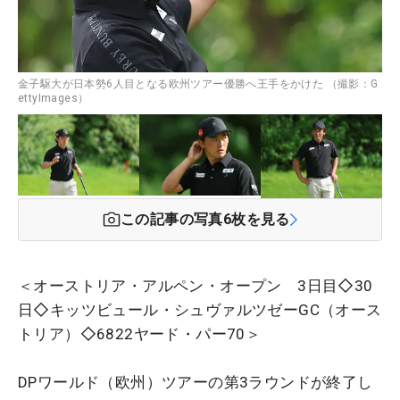
金子駆大が日本勢6人目となる欧州ツアー優勝へ王手をかけた （撮影：G
ettyImages）
この記事の写真
6
枚を見る
＜オーストリア・アルペン・オープン 3日目◇30
日◇キッツビュール・シュヴァルツゼーGC（オース
トリア）◇6822ヤード・パー70＞
DPワールド（欧州）ツアーの第3ラウンドが終了し