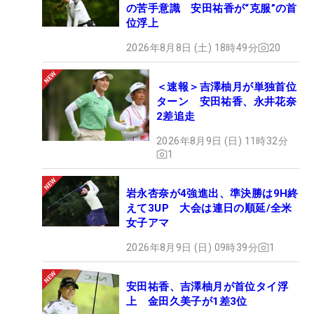
の苦手意識 安田祐香が“克服”の首
位浮上
2026年8月8日 (土) 18時49分
20
＜速報＞吉澤柚月が単独首位
ターン 安田祐香、永井花奈
2差追走
2026年8月9日 (日) 11時32分
1
岩永杏奈が4強進出、準決勝は9H終
えて3UP 大会は連日の順延/全米
女子アマ
2026年8月9日 (日) 09時39分
1
安田祐香、吉澤柚月が首位タイ浮
上 金田久美子が1差3位