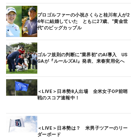
ア（ポルトガル）、2打差3位にゾウ・ヤンハン（中
プロゴルファーの小祝さくらと桂川有人が2
国）が続く。
4年に結婚していた ともに27歳、“黄金世
代”のビッグカップル
ゴルフ規則の判断に“業界初”のAI導入 US
GAが『ルールズAI』発表、来春実用化へ
＜LIVE＞日本勢8人出場 全米女子OP前哨
戦のスコア速報中！
＜LIVE＞日本勢は？ 米男子ツアーのリー
ダーボード