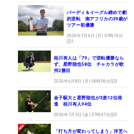
バーディ＆イーグル締めで劇
的逆転 南アフリカの39歳が
ツアー初優勝
2026年7月6日 (月) 07時16分
1
桂川有人は「79」で逆転優勝なら
ず、星野陸也58位 チャカラが欧
州2勝目
2026年6月8日 (月) 06時06分
3
金子駆大と星野陸也が3差12位発
進 桂川有人94位
2026年7月3日 (金) 07時47分
5
「打ち方が変わってしまう」洋芝へ