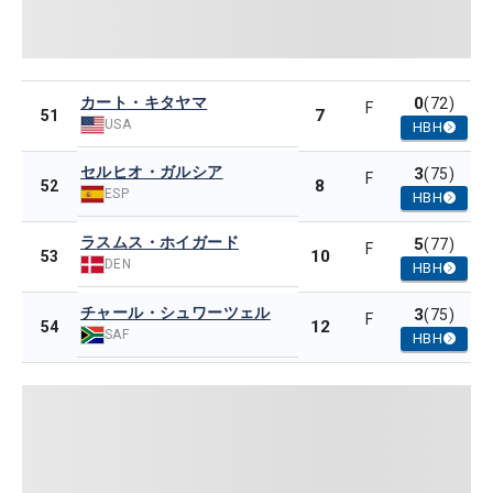
カート・キタヤマ
0
(72)
F
7
51
USA
HBH
セルヒオ・ガルシア
3
(75)
F
8
52
ESP
HBH
ラスムス・ホイガード
5
(77)
F
10
53
DEN
HBH
チャール・シュワーツェル
3
(75)
F
12
54
SAF
HBH