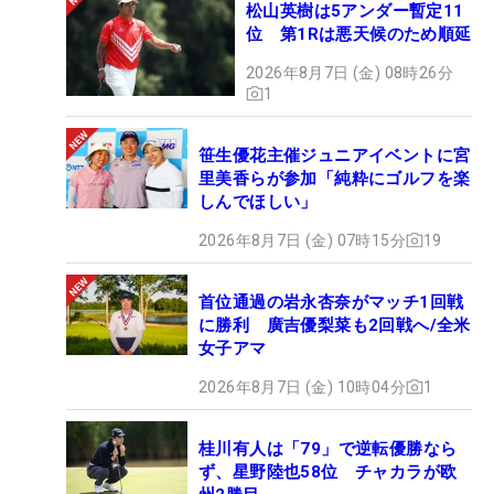
松山英樹は5アンダー暫定11
位 第1Rは悪天候のため順延
2026年8月7日 (金) 08時26分
1
笹生優花主催ジュニアイベントに宮
里美香らが参加「純粋にゴルフを楽
しんでほしい」
2026年8月7日 (金) 07時15分
19
首位通過の岩永杏奈がマッチ1回戦
に勝利 廣吉優梨菜も2回戦へ/全米
女子アマ
2026年8月7日 (金) 10時04分
1
桂川有人は「79」で逆転優勝なら
ず、星野陸也58位 チャカラが欧