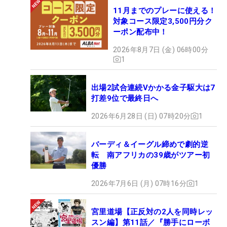
11月までのプレーに使える！
対象コース限定3,500円分ク
ーポン配布中！
2026年8月7日 (金) 06時00分
1
出場2試合連続Vかかる金子駆大は7
打差9位で最終日へ
2026年6月28日 (日) 07時20分
1
バーディ＆イーグル締めで劇的逆
転 南アフリカの39歳がツアー初
優勝
2026年7月6日 (月) 07時16分
1
宮里道場【正反対の2人を同時レッ
スン編】第11話／『勝手にローボ