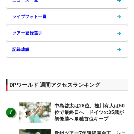
→
→
ライブフォト一覧
→
ツアー登録選手
→
記録成績
DPワールド 週間アクセスランキング
中島啓太は28位、桂川有人は50
1
位で最終日へ ドイツの35歳が
初優勝へ単独首位キープ
欧州ツアー7年連続賞金王 シニ