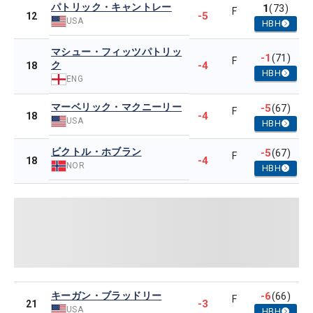
パトリック・キャントレー
1
(73)
F
-5
12
USA
HBH
マシュー・フィッツパトリッ
-1
(71)
F
ク
-4
18
HBH
ENG
マーベリック・マクニーリー
-5
(67)
F
-4
18
USA
HBH
ビクトル・ホブラン
-5
(67)
F
-4
18
NOR
HBH
キーガン・ブラッドリー
-6
(66)
F
-3
21
USA
HBH