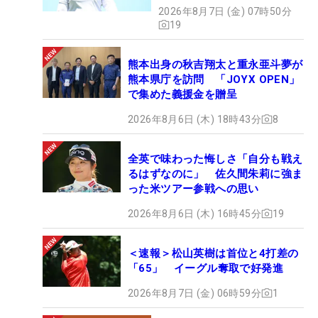
2026年8月7日 (金) 07時50分
19
熊本出身の秋吉翔太と重永亜斗夢が
熊本県庁を訪問 「JOYX OPEN」
で集めた義援金を贈呈
2026年8月6日 (木) 18時43分
8
全英で味わった悔しさ「自分も戦え
るはずなのに」 佐久間朱莉に強ま
った米ツアー参戦への思い
2026年8月6日 (木) 16時45分
19
＜速報＞松山英樹は首位と4打差の
「65」 イーグル奪取で好発進
2026年8月7日 (金) 06時59分
1