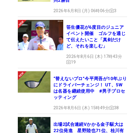
州2勝目
2026年6月8日 (月) 06時06分
3
笹生優花が6度目のジュニア
イベント開催 ゴルフを通じ
て伝えたいこと「真剣だけ
ど、それを楽しむ」
2026年8月6日 (木) 17時43分
19
“替えないプロ”今平周吾が10年ぶり
にドライバーチェンジ！ UT、5W
は名器を継続使用中 #男子プロセ
ッティング
2026年8月6日 (木) 15時49分
38
出場2試合連続Vかかる金子駆大は
22位発進 星野陸也71位、桂川有