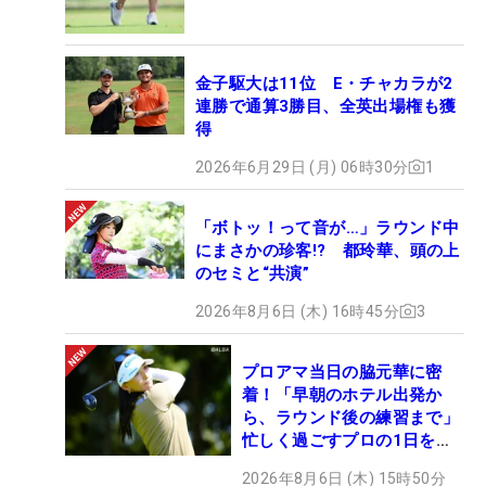
金子駆大は11位 E・チャカラが2
連勝で通算3勝目、全英出場権も獲
得
2026年6月29日 (月) 06時30分
1
「ボトッ！って音が…」ラウンド中
にまさかの珍客!? 都玲華、頭の上
のセミと“共演”
2026年8月6日 (木) 16時45分
3
プロアマ当日の脇元華に密
着！「早朝のホテル出発か
ら、ラウンド後の練習まで」
忙しく過ごすプロの1日を公
開
2026年8月6日 (木) 15時50分