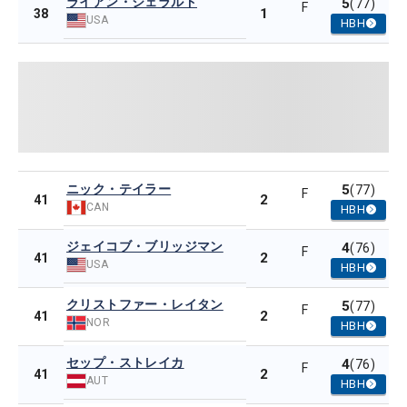
ライアン・ジェラルド
5
(77)
F
1
38
USA
HBH
ニック・テイラー
5
(77)
F
2
41
CAN
HBH
ジェイコブ・ブリッジマン
4
(76)
F
2
41
USA
HBH
クリストファー・レイタン
5
(77)
F
2
41
NOR
HBH
セップ・ストレイカ
4
(76)
F
2
41
AUT
HBH