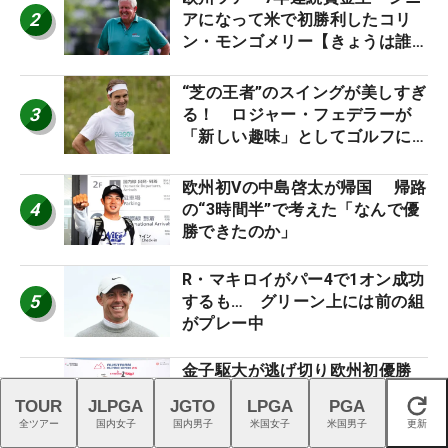
2
アになって米で初勝利したコリ
ン・モンゴメリー【きょうは誰の
誕生日？】
“芝の王者”のスイングが美しすぎ
3
る！ ロジャー・フェデラーが
「新しい趣味」としてゴルフに挑
戦中！
欧州初Vの中島啓太が帰国 帰路
4
の“3時間半”で考えた「なんで優
勝できたのか」
R・マキロイがパー4で1オン成功
5
するも… グリーン上には前の組
がプレー中
金子駆大が逃げ切り欧州初優勝
6
「まさか優勝できるとは」 日本
TOUR
JLPGA
JGTO
LPGA
PGA
閉じる
勢史上7人目の快挙
全ツアー
国内女子
国内男子
米国女子
米国男子
更新