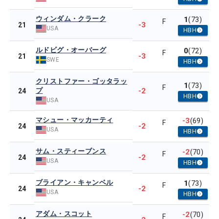
ウィンダム・クラーク
1
(73)
F
-3
21
USA
HBH
ルドビグ・オーバーグ
0
(72)
F
-3
21
SWE
HBH
クリストファー・ゴッタラッ
1
(73)
F
プ
-2
24
HBH
USA
マシュー・マッカーティ
-3
(69)
F
-2
24
USA
HBH
サム・スティーブンス
-2
(70)
F
-2
24
USA
HBH
ブライアン・キャンベル
1
(73)
F
-2
24
USA
HBH
アダム・スコット
-2
(70)
F