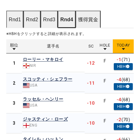
Rnd1
Rnd2
Rnd3
Rnd4
獲得賞金
※HBHをクリックすると詳細が表示されます。
順位
HOLE
TODAY
選手名
SC
ローリー・マキロイ
-1
(71)
F
-12
1
NIR
HBH
スコッティ・シェフラー
-4
(68)
F
-11
2
USA
HBH
ラッセル・ヘンリー
-4
(68)
F
-10
3
USA
HBH
ジャスティン・ローズ
-2
(70)
F
-10
3
ENG
HBH
タイレル・ハットン
-6
(66)