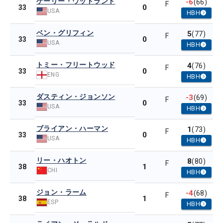
ゲーリー・ウッドランド
-6
(66)
F
0
33
USA
HBH
ベン・グリフィン
5
(77)
F
0
33
USA
HBH
トミー・フリートウッド
4
(76)
F
0
33
ENG
HBH
ダスティン・ジョンソン
-3
(69)
F
0
33
USA
HBH
ブライアン・ハーマン
1
(73)
F
0
33
USA
HBH
リー・ハオトン
8
(80)
F
1
38
CHI
HBH
ジョン・ラーム
-4
(68)
F
1
38
ESP
HBH