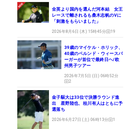
全英より国内を選んだ河本結 女王
レースで離されるも桑木志帆のVに
「刺激をもらいました」
2026年8月6日 (木) 15時45分
19
39歳のマイケル・ホリック、
40歳のベルンド・ウィースバ
ーガーが首位で最終日ヘ/欧
州男子ツアー
2026年7月5日 (日) 06時52分
2
金子駆大は33位で決勝ラウンド進
出 星野陸也、桂川有人はともに予
選落ち
2026年6月27日 (土) 06時13分
1