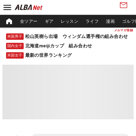
全ツアー
ギア
レッスン
ライフ
漫画
ゴルフ
メルマガ登録
松山英樹ら出場 ウィンダム選手権の組み合わせ
米国男子
北海道meijiカップ 組み合わせ
国内女子
最新の世界ランキング
米国女子