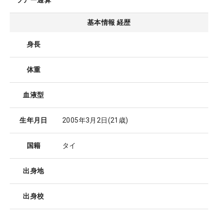
ツアー通算
基本情報 経歴
身長
体重
血液型
生年月日
2005年3月2日
(21歳)
国籍
タイ
出身地
出身校