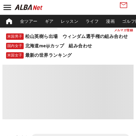
全ツアー
ギア
レッスン
ライフ
漫画
ゴルフ
メルマガ登録
松山英樹ら出場 ウィンダム選手権の組み合わせ
米国男子
北海道meijiカップ 組み合わせ
国内女子
最新の世界ランキング
米国女子