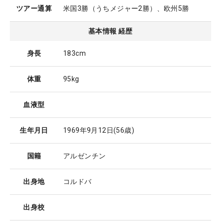
ツアー通算
米国3勝（うちメジャー2勝）、欧州5勝
基本情報 経歴
身長
183cm
体重
95kg
血液型
生年月日
1969年9月12日
(56歳)
国籍
アルゼンチン
出身地
コルドバ
出身校