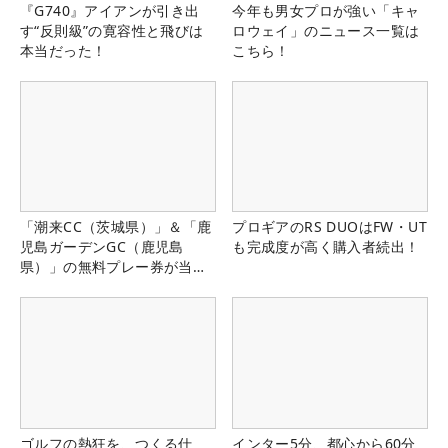
『G740』アイアンが引き出
今年も男女プロが強い「キャ
す“反則級”の寛容性と飛びは
ロウェイ」のニュース一覧は
本当だった！
こちら！
「潮来CC（茨城県）」＆「鹿
プロギアのRS DUOはFW・UT
児島ガーデンGC（鹿児島
も完成度が高く購入者続出！
県）」の無料プレー券が当た
る！！
ゴルフの熱狂を、つくる仕
インター5分、都心から60分