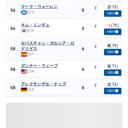
マーク・ウォーレン
2
(73)
F
5
56
SCO
HBH
キム・ミンギュ
-1
(70)
F
5
56
KOR
HBH
セバスチャン・ガルシア・ロ
8
(79)
F
ドリゲス
6
58
HBH
ESP
ガンナー・ウィーブ
0
(71)
F
6
58
USA
HBH
アレクサンデル・ナップ
2
(73)
F
6
58
GER
HBH