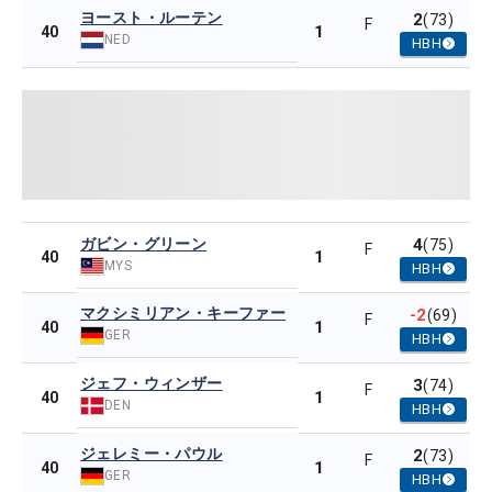
ヨースト・ルーテン
2
(73)
F
1
40
NED
HBH
ガビン・グリーン
4
(75)
F
1
40
MYS
HBH
マクシミリアン・キーファー
-2
(69)
F
1
40
GER
HBH
ジェフ・ウィンザー
3
(74)
F
1
40
DEN
HBH
ジェレミー・パウル
2
(73)
F
1
40
GER
HBH