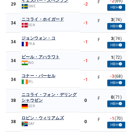
イェスパー・スベンソン
-2
(69)
F
-2
29
SWE
HBH
ニコライ・ホイガード
3
(74)
F
-1
34
DEN
HBH
ジョンウォン・コ
3
(74)
F
-1
34
FRA
HBH
ビール・アハラワト
1
(72)
F
-1
34
IND
HBH
コナー・パーセル
-3
(68)
F
-1
34
IRL
HBH
ニコライ・フォン・デリング
0
(71)
F
シャウゼン
0
38
HBH
GER
ロビン・ウィリアムズ
-1
(70)
F
0
38
SAF
HBH