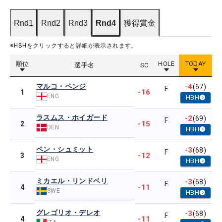
Rnd1
Rnd2
Rnd3
Rnd4
獲得賞金
※HBHをクリックすると詳細が表示されます。
順位
HOLE
TODAY
選手名
SC
マルコ・ペンジ
-4
(67)
F
-16
1
ENG
HBH
ラスムス・ホイガード
-2
(69)
F
-15
2
DEN
HBH
ベン・シュミット
-3
(68)
F
-12
3
ENG
HBH
ミカエル・リンドベリ
-3
(68)
F
-11
4
SWE
HBH
グレゴリオ・デレオ
-3
(68)
F
-11
4