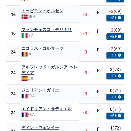
トービヨン・オルセン
-2
(69)
F
-4
16
DEN
HBH
フランチェスコ・モリナリ
-2
(69)
F
-4
16
ITA
HBH
ニコラス・コルサーツ
-2
(69)
F
-3
24
BEL
HBH
アルフレッド・ガルシア-ヘレ
2
(73)
F
ディア
-3
24
HBH
ESP
ジュリアン・ガリエ
0
(71)
F
-3
24
FRA
HBH
エイドリアン・サディエル
0
(71)
F
-3
24
FRA
HBH
ディン・ウェンイー
1
(72)
F