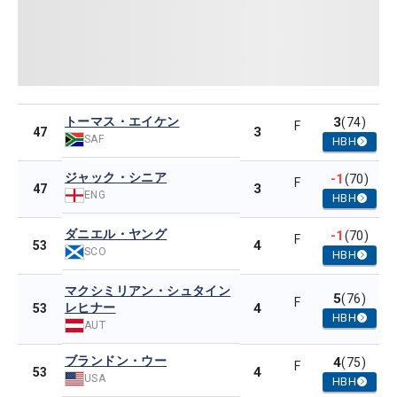
トーマス・エイケン
3
(74)
F
3
47
SAF
HBH
ジャック・シニア
-1
(70)
F
3
47
ENG
HBH
ダニエル・ヤング
-1
(70)
F
4
53
SCO
HBH
マクシミリアン・シュタイン
5
(76)
F
レヒナー
4
53
HBH
AUT
ブランドン・ウー
4
(75)
F
4
53
USA
HBH