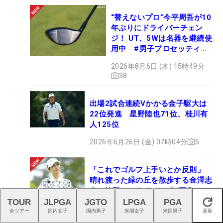
“替えないプロ”今平周吾が10
年ぶりにドライバーチェン
ジ！ UT、5Wは名器を継続使
用中 #男子プロセッティン
グ
2026年8月6日 (木) 15時49分
38
出場2試合連続Vかかる金子駆大は
22位発進 星野陸也71位、桂川有
人125位
2026年6月26日 (金) 07時04分
5
「これでゴルフ上手いとか反則」
晴れ渡った緑の丘を散歩する金澤志
奈、抜群のスタイルに「8頭身！」
「可愛いにも程がある」
TOUR
JLPGA
JGTO
LPGA
PGA
閉じる
全ツアー
国内女子
国内男子
米国女子
米国男子
更新
2026年8月6日 (木) 11時36分
3