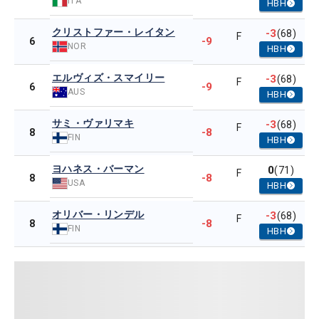
ITA
HBH
クリストファー・レイタン
-3
(68)
F
-9
6
NOR
HBH
エルヴィズ・スマイリー
-3
(68)
F
-9
6
AUS
HBH
サミ・ヴァリマキ
-3
(68)
F
-8
8
FIN
HBH
ヨハネス・バーマン
0
(71)
F
-8
8
USA
HBH
オリバー・リンデル
-3
(68)
F
-8
8
FIN
HBH