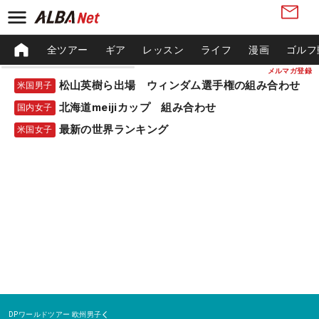
全ツアー
ギア
レッスン
ライフ
漫画
ゴルフ
メルマガ登録
松山英樹ら出場 ウィンダム選手権の組み合わせ
米国男子
北海道meijiカップ 組み合わせ
国内女子
最新の世界ランキング
米国女子
DPワールドツアー
欧州男子