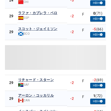
-3
24
CHI
HBH
ラファ・カブレラ・ベロ
0
(71)
F
-2
29
ESP
HBH
スコット・ジェイミソン
-5
(66)
F
-2
29
SCO
HBH
リチャード・スターン
-2
(69)
F
-2
29
SAF
HBH
アーロン・コッカリル
1
(72)
F
-2
29
CAN
HBH