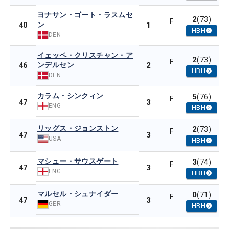
ヨナサン・ゴート・ラスムセ
2
(73)
F
ン
1
40
HBH
DEN
イェッペ・クリスチャン・ア
2
(73)
F
ンデルセン
2
46
HBH
DEN
カラム・シンクィン
5
(76)
F
3
47
ENG
HBH
リッグス・ジョンストン
2
(73)
F
3
47
USA
HBH
マシュー・サウスゲート
3
(74)
F
3
47
ENG
HBH
マルセル・シュナイダー
0
(71)
F
3
47
GER
HBH