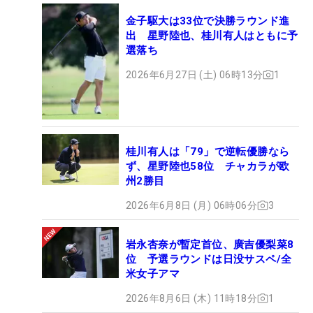
金子駆大は33位で決勝ラウンド進
出 星野陸也、桂川有人はともに予
選落ち
2026年6月27日 (土) 06時13分
1
桂川有人は「79」で逆転優勝なら
ず、星野陸也58位 チャカラが欧
州2勝目
2026年6月8日 (月) 06時06分
3
岩永杏奈が暫定首位、廣吉優梨菜8
位 予選ラウンドは日没サスペ/全
米女子アマ
2026年8月6日 (木) 11時18分
1