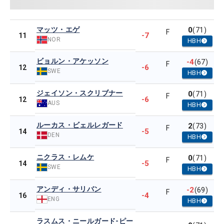
マッツ・エゲ
0
(71)
F
-7
11
NOR
HBH
ビョルン・アケッソン
-4
(67)
F
-6
12
SWE
HBH
ジェイソン・スクリブナー
0
(71)
F
-6
12
AUS
HBH
ルーカス・ビェルレガード
2
(73)
F
-5
14
DEN
HBH
ニクラス・レムケ
0
(71)
F
-5
14
SWE
HBH
アンディ・サリバン
-2
(69)
F
-4
16
ENG
HBH
ラスムス・ニールガード-ピー