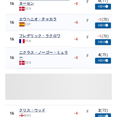
0
(71)
F
ターセン
-4
16
HBH
DEN
エウヘニオ・チャカラ
-1
(70)
F
-4
16
ESP
HBH
フレデリック・ラクロワ
-1
(70)
F
-4
16
FRA
HBH
ニクラス・ノーゴー・ミュラ
4
(75)
F
ー
-4
16
HBH
DEN
クリス・ウッド
2
(73)
F
-4
16
ENG
HBH