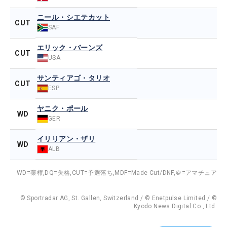
ニール・シエテカット
CUT
SAF
エリック・バーンズ
CUT
USA
サンティアゴ・タリオ
CUT
ESP
ヤニク・ポール
WD
GER
イリリアン・ザリ
WD
ALB
WD=棄権,
DQ=失格,
CUT=予選落ち,
MDF=Made Cut/DNF,
＠=アマチュア
© Sportradar AG, St. Gallen, Switzerland / © Enetpulse Limited / ©
Kyodo News Digital Co., Ltd.