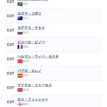
CUT
SAF
カズマ・コボリ
CUT
NZL
タデアス・テタク
CUT
SVK
ピエール・ピノー
CUT
FRA
ヘルマン・ウィベ・セクネ
CUT
NOR
パブロ・エレノ
CUT
ESP
マイケル・ミャーセス
CUT
NOR
ロス・フィッシャー
CUT
ENG