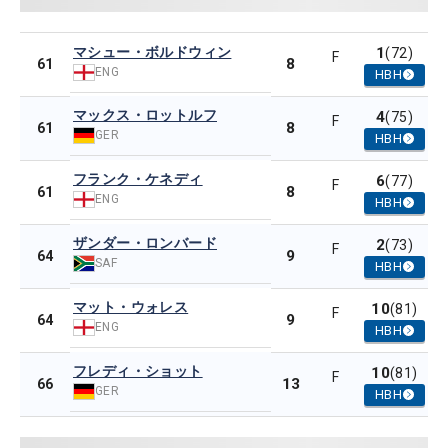
マシュー・ボルドウィン
1
(72)
F
8
61
ENG
HBH
マックス・ロットルフ
4
(75)
F
8
61
GER
HBH
フランク・ケネディ
6
(77)
F
8
61
ENG
HBH
ザンダー・ロンバード
2
(73)
F
9
64
SAF
HBH
マット・ウォレス
10
(81)
F
9
64
ENG
HBH
フレディ・ショット
10
(81)
F
13
66
GER
HBH