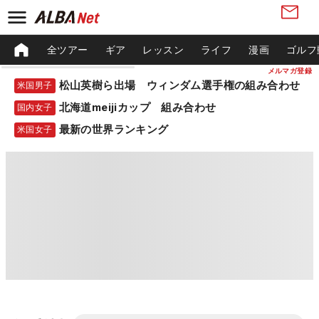
全ツアー
ギア
レッスン
ライフ
漫画
ゴルフ
メルマガ登録
松山英樹ら出場 ウィンダム選手権の組み合わせ
米国男子
北海道meijiカップ 組み合わせ
国内女子
最新の世界ランキング
米国女子