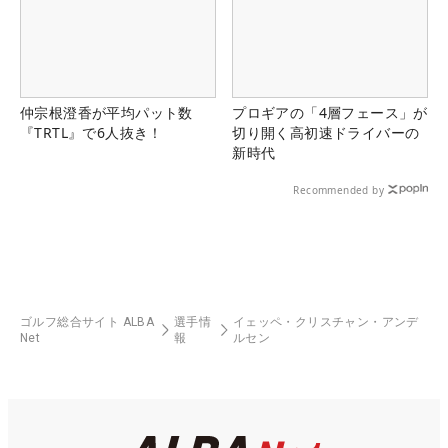
仲宗根澄香が平均パット数
プロギアの「4層フェース」が
『TRTL』で6人抜き！
切り開く高初速ドライバーの
新時代
Recommended by
ゴルフ総合サイト ALBA
選手情
イェッペ・クリスチャン・アンデ
Net
報
ルセン