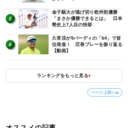
金子駆大が逃げ切り欧州初優勝
5
「まさか優勝できるとは」 日本
勢史上7人目の快挙
久常涼が9バーディの「64」で首
6
位発進！ 圧巻プレーを振り返る
【動画】
ランキングをもっと見る
ページ上部へ
オススメの記事