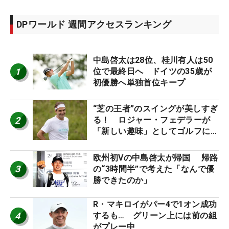
DPワールド 週間アクセスランキング
中島啓太は28位、桂川有人は50
1
位で最終日へ ドイツの35歳が
初優勝へ単独首位キープ
“芝の王者”のスイングが美しすぎ
2
る！ ロジャー・フェデラーが
「新しい趣味」としてゴルフに挑
戦中！
欧州初Vの中島啓太が帰国 帰路
3
の“3時間半”で考えた「なんで優
勝できたのか」
R・マキロイがパー4で1オン成功
4
するも… グリーン上には前の組
がプレー中