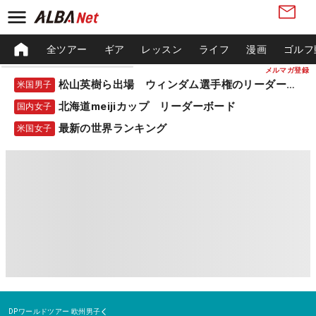
全ツアー
ギア
レッスン
ライフ
漫画
ゴルフ
メルマガ登録
松山英樹ら出場 ウィンダム選手権のリーダーボード
米国男子
北海道meijiカップ リーダーボード
国内女子
最新の世界ランキング
米国女子
DPワールドツアー
欧州男子