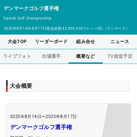
デンマークゴルフ選手権
Danish Golf Championship
2025年8月14日-8月17日
賞金総額
€2,500,000
フレッソGC（デンマーク）
大会TOP
リーダーボード
組み合せ
ニュース
ライブフォト
出場選手
概要など
TV放送予定
大会概要
2025年8月14日
〜
2025年8月17日
デンマークゴルフ選手権