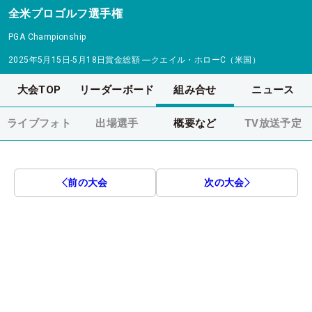
全米プロゴルフ選手権
PGA Championship
2025年5月15日-5月18日
賞金総額
―
クエイル・ホローC（米国）
大会TOP
リーダーボード
組み合せ
ニュース
ライブフォト
出場選手
概要など
TV放送予定
前の大会
次の大会