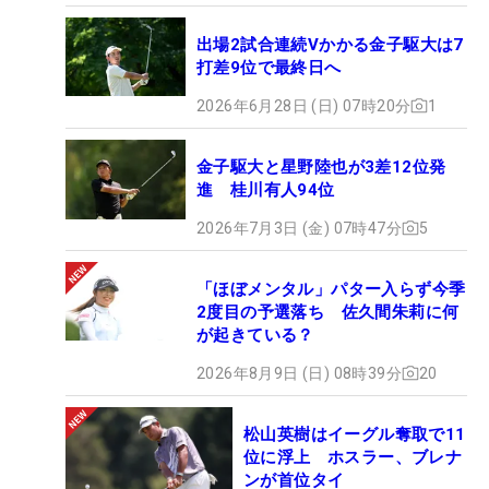
出場2試合連続Vかかる金子駆大は7
打差9位で最終日へ
2026年6月28日 (日) 07時20分
1
金子駆大と星野陸也が3差12位発
進 桂川有人94位
2026年7月3日 (金) 07時47分
5
「ほぼメンタル」パター入らず今季
2度目の予選落ち 佐久間朱莉に何
が起きている？
2026年8月9日 (日) 08時39分
20
松山英樹はイーグル奪取で11
位に浮上 ホスラー、ブレナ
ンが首位タイ