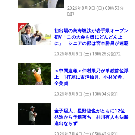
2026年8月9日 (日) 08時53分
1
初出場の鳥海颯汰が岩手県オープン
初V「この大会を機にどんどん上
に」 シニアの部は宮本勝昌が連覇
2026年8月8日 (土) 18時25分
72
＜中間速報＞仲村果乃が単独首位浮
上 1打差に吉澤柚月、小林光希、
全美貞
2026年8月8日 (土) 13時04分
1
金子駆大、星野陸也がともに12位
発進から予選落ち 桂川有人も決勝
進出ならず
2026年7月4日 (土) 05時42分
1