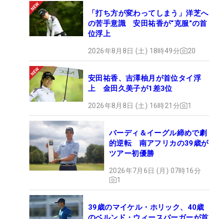
「打ち方が変わってしまう」洋芝へ
の苦手意識 安田祐香が“克服”の首
位浮上
2026年8月8日 (土) 18時49分
20
安田祐香、吉澤柚月が首位タイ浮
上 金田久美子が1差3位
2026年8月8日 (土) 16時21分
1
バーディ＆イーグル締めで劇
的逆転 南アフリカの39歳が
ツアー初優勝
2026年7月6日 (月) 07時16分
1
39歳のマイケル・ホリック、40歳
のベルンド・ウィースバーガーが首