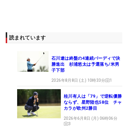
読まれています
石川遼は終盤の4連続バーディで決
勝進出 杉浦悠太は予選落ち/米男
子下部
2026年8月8日 (土) 10時33分
1
桂川有人は「79」で逆転優勝
ならず、星野陸也58位 チャ
カラが欧州2勝目
2026年6月8日 (月) 06時06分
3