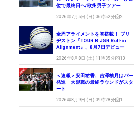
位で最終日ヘ/欧州男子ツアー
2026年7月5日 (日) 06時52分
2
全周アライメントを初搭載！ ブリ
ヂストン『TOUR B JGR Roll-in
Alignment』、8月7日デビュー
2026年8月8日 (土) 11時35分
13
＜速報＞安田祐香、吉澤柚月はパー
発進 大混戦の最終ラウンドがスタ
ート
2026年8月9日 (日) 09時28分
1