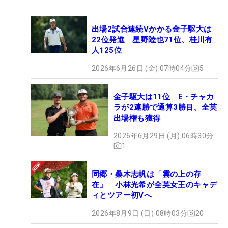
出場2試合連続Vかかる金子駆大は
22位発進 星野陸也71位、桂川有
人125位
2026年6月26日 (金) 07時04分
5
金子駆大は11位 E・チャカ
ラが2連勝で通算3勝目、全英
出場権も獲得
2026年6月29日 (月) 06時30分
1
同郷・桑木志帆は「雲の上の存
在」 小林光希が全英女王のキャデ
ィとツアー初Vへ
2026年8月9日 (日) 08時03分
20