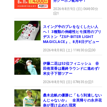
分クーポン配布中！
2026年8月9日 (日) 06時00分
1
スイング中のブレをなくしたい人
へ！ 3種類の伸縮性ヒモ採用のブリ
ヂストン『ZSP-BITER LIGHT
MAGICLACE』、8月8日デビュー
2026年8月8日 (土) 11時30分
30
伊藤二花は52位フィニッシュ 谷
田侑里香は最終ラウンドに進めず/
米女子下部ツアー
2026年8月9日 (日) 07時35分
1
桑木志帆の優勝に「もう到達しない
んじゃないか」 全英帰りの永井花
奈が受け止めた現実