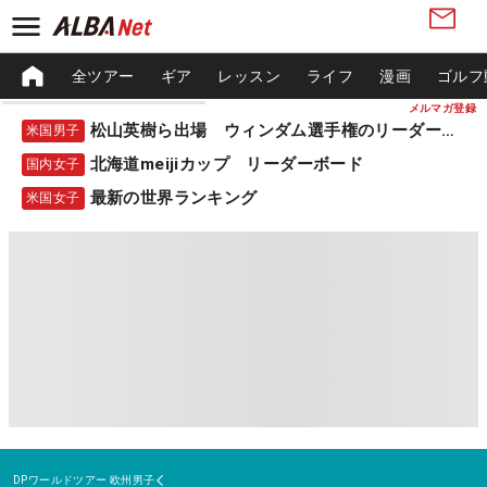
全ツアー
ギア
レッスン
ライフ
漫画
ゴルフ
メルマガ登録
松山英樹ら出場 ウィンダム選手権のリーダーボード
米国男子
北海道meijiカップ リーダーボード
国内女子
最新の世界ランキング
米国女子
DPワールドツアー
欧州男子