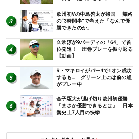
戦中！
欧州初Vの中島啓太が帰国 帰路
3
の“3時間半”で考えた「なんで優
勝できたのか」
久常涼が9バーディの「64」で首
4
位発進！ 圧巻プレーを振り返る
【動画】
R・マキロイがパー4で1オン成功
5
するも… グリーン上には前の組
がプレー中
金子駆大が逃げ切り欧州初優勝
6
「まさか優勝できるとは」 日本
勢史上7人目の快挙