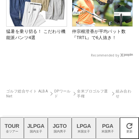
猛暑を乗り切る！ こだわり機
仲宗根澄香が平均パット数
能派パンツ4選
『TRTL』で6人抜き！
Recommended by
ゴルフ総合サイト ALBA
DPワール
全米プロゴルフ選
組み合わ
Net
ド
手権
せ
TOUR
JLPGA
JGTO
LPGA
PGA
閉じる
全ツアー
国内女子
国内男子
米国女子
米国男子
更新