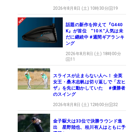
2026年8月8日 (土) 10時30分
19
話題の新作を抑えて『G440
K』が首位 “10Ｋ”人気は未
だに継続中 #週間ギアランキ
ング
2026年8月8日 (土) 18時00分
11
スライスが止まらない人へ！ 全英
女王・桑木志帆は切り返しで「左ヒ
ザ」を先に動かしていた #優勝者
のスイング
2026年8月8日 (土) 12時00分
32
金子駆大は33位で決勝ラウンド進
出 星野陸也、桂川有人はともに予