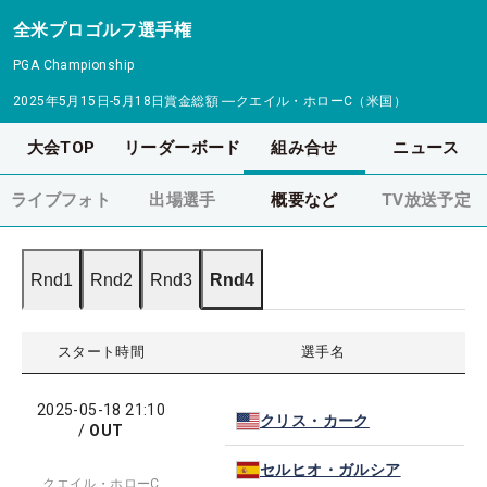
全米プロゴルフ選手権
PGA Championship
2025年5月15日-5月18日
賞金総額
―
クエイル・ホローC（米国）
大会TOP
リーダーボード
組み合せ
ニュース
ライブフォト
出場選手
概要など
TV放送予定
Rnd1
Rnd2
Rnd3
Rnd4
スタート時間
選手名
2025-05-18 21:10
クリス・カーク
/
OUT
セルヒオ・ガルシア
クエイル・ホローC