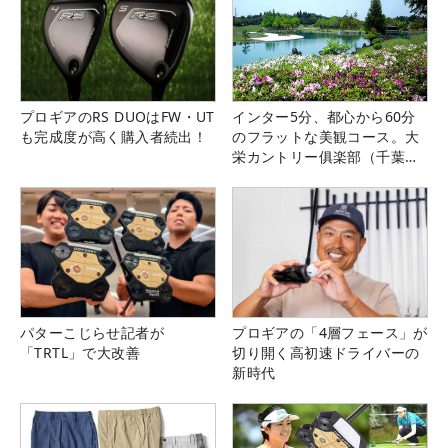
プロギアのRS DUOはFW・UT
インター5分、都心から60分
も完成度が高く購入者続出！
のフラットな美観コース。大
栄カントリー俱楽部（千葉
県）
パターこじらせ記者が
プロギアの「4層フェース」が
「TRTL」で大改善
切り開く高初速ドライバーの
新時代