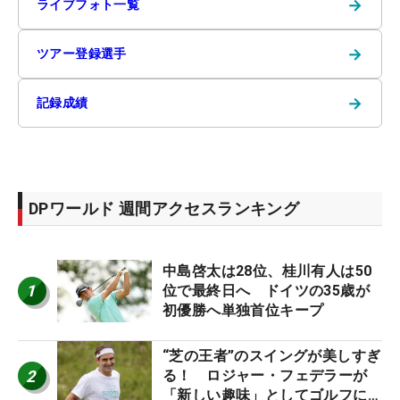
→
ライブフォト一覧
→
ツアー登録選手
→
記録成績
DPワールド 週間アクセスランキング
中島啓太は28位、桂川有人は50
1
位で最終日へ ドイツの35歳が
初優勝へ単独首位キープ
“芝の王者”のスイングが美しすぎ
2
る！ ロジャー・フェデラーが
「新しい趣味」としてゴルフに挑