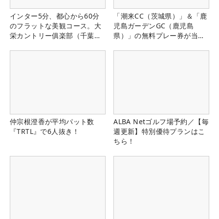
インター5分、都心から60分
「潮来CC（茨城県）」＆「鹿
のフラットな美観コース。大
児島ガーデンGC（鹿児島
栄カントリー俱楽部（千葉
県）」の無料プレー券が当た
県）
る！！
仲宗根澄香が平均パット数
ALBA Netゴルフ場予約／【毎
『TRTL』で6人抜き！
週更新】特別優待プランはこ
ちら！