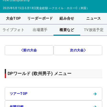
PGA Championship
2025年5月15日-5月18日
賞金総額
―
クエイル・ホローC（米国）
大会TOP
リーダーボード
組み合せ
ニュース
ライブフォト
出場選手
概要など
TV放送予定
前の大会
次の大会
DPワールド (欧州男子) メニュー
→
ツアーTOP
→
年間日程