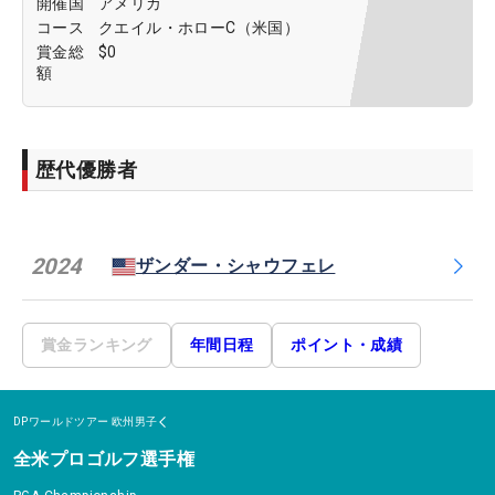
開催国
アメリカ
コース
クエイル・ホローC（米国）
賞金総
$0
額
歴代優勝者
2024
ザンダー・シャウフェレ
賞金ランキング
年間日程
ポイント・成績
DPワールドツアー
欧州男子
全米プロゴルフ選手権