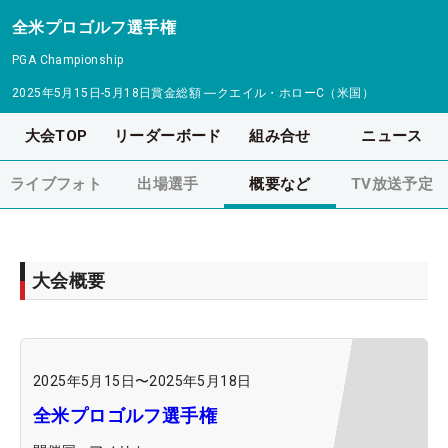
全米プロゴルフ選手権
PGA Championship
2025年5月15日-5月18日
賞金総額
―
クエイル・ホローC（米国）
大会TOP
リーダーボード
組み合せ
ニュース
ライブフォト
出場選手
概要など
TV放送予定
大会概要
2025年5月15日
〜
2025年5月18日
全米プロゴルフ選手権