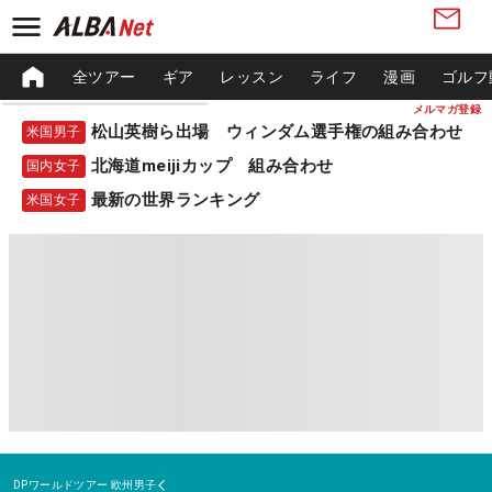
全ツアー
ギア
レッスン
ライフ
漫画
ゴルフ
メルマガ登録
松山英樹ら出場 ウィンダム選手権の組み合わせ
米国男子
北海道meijiカップ 組み合わせ
国内女子
最新の世界ランキング
米国女子
DPワールドツアー
欧州男子