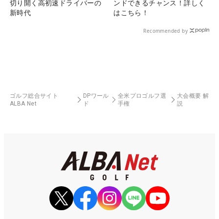
切り開く高初速ドライバーの
ンドできるチャンス！詳しく
新時代
はこちら！
Recommended by
ゴルフ総合サイト
DPワール
全米プロゴルフ選
大会概要 解
ALBA Net
ド
手権
説