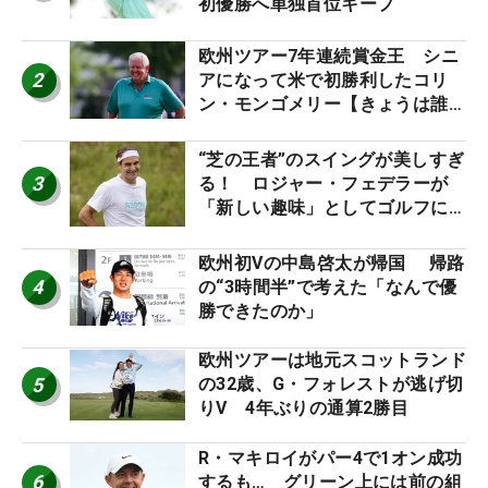
初優勝へ単独首位キープ
欧州ツアー7年連続賞金王 シニ
2
アになって米で初勝利したコリ
ン・モンゴメリー【きょうは誰の
誕生日？】
“芝の王者”のスイングが美しすぎ
3
る！ ロジャー・フェデラーが
「新しい趣味」としてゴルフに挑
戦中！
欧州初Vの中島啓太が帰国 帰路
4
の“3時間半”で考えた「なんで優
勝できたのか」
欧州ツアーは地元スコットランド
5
の32歳、G・フォレストが逃げ切
りV 4年ぶりの通算2勝目
R・マキロイがパー4で1オン成功
6
するも… グリーン上には前の組