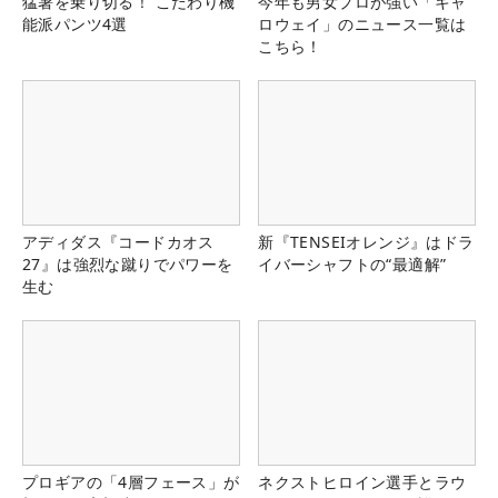
猛暑を乗り切る！ こだわり機
今年も男女プロが強い「キャ
能派パンツ4選
ロウェイ」のニュース一覧は
こちら！
アディダス『コードカオス
新『TENSEIオレンジ』はドラ
27』は強烈な蹴りでパワーを
イバーシャフトの“最適解”
生む
プロギアの「4層フェース」が
ネクストヒロイン選手とラウ