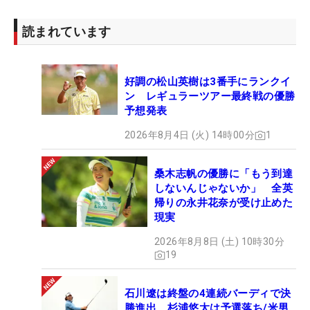
【LIVゴルファーの最終成績】
読まれています
5位：ジョン・ラーム（-15）
9位：ホアキン・ニーマン（-12）
好調の松山英樹は3番手にランクイ
26位：カルロス・オルティス（-5）
ン レギュラーツアー最終戦の優勝
35位：エイブラハム・アンサー（-2）
予想発表
40位：ダビド・プイグ（-1）
2026年8月4日 (火) 14時00分
1
45位：ミト・ペレイラ（+1）
49位：アドリアン・メロンク（+3）
桑木志帆の優勝に「もう到達
しないんじゃないか」 全英
帰りの永井花奈が受け止めた
現実
2026年8月8日 (土) 10時30分
19
石川遼は終盤の4連続バーディで決
勝進出 杉浦悠太は予選落ち/米男