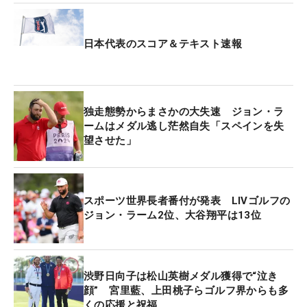
この時点ではメダル圏内にいたが、17番からまたも
日本代表のスコア＆テキスト速報
や連続ボギー。まさかの急ブレーキで5位タイに終
わり、母国にメダルをもたらすことはできなかっ
た。
独走態勢からまさかの大失速 ジョン・ラ
ラームは昨年12月にLIVゴルフへ電撃移籍。契約金
ームはメダル逃し茫然自失「スペインを失
望させた」
は700億円以上と言われており、今年5月に発表され
たスポーツ長者番付では、サッカーの英雄クリステ
ィアーノ・ロナウドに次ぐ2位に入った。7月にイン
グランドで行われたLIVゴルフ第11戦で初優勝も飾
スポーツ世界長者番付が発表 LIVゴルフの
ジョン・ラーム2位、大谷翔平は13位
っており、名実ともにLIVのエース格と言ってい
い。
そんなラームがメダルを目前にして崩れ去った。も
渋野日向子は松山英樹メダル獲得で“泣き
ちろん、愛国心ゆえのプレッシャーも大いにあった
顔” 宮里藍、上田桃子らゴルフ界からも多
くの応援と祝福