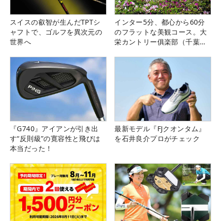
スイスの叡智が生んだTPTシ
インター5分、都心から60分
ャフトで、ゴルフを異次元の
のフラットな美観コース。大
世界へ
栄カントリー俱楽部（千葉
県）
『G740』アイアンが引き出
最新モデル『FJクオンタム』
す“反則級”の寛容性と飛びは
を石井良介プロがチェック
本当だった！