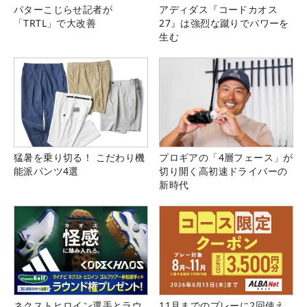
パターこじらせ記者が
アディダス『コードカオス
「TRTL」で大改善
27』は強烈な蹴りでパワーを
生む
猛暑を乗り切る！ こだわり機
プロギアの「4層フェース」が
能派パンツ4選
切り開く高初速ドライバーの
新時代
ネクストヒロイン選手とラウ
11月までのプレーに2回使え