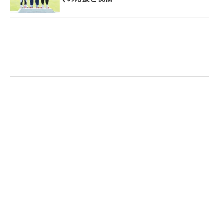
はずだが、さらにLIV代表としての重圧ものしかか
ったか。ゴルフがメンタルスポーツと言われる理由
がよく分かる、タフなバックナインだった。
東京五輪でメダル争いを演じたホアキン・ニーマン
（チリ）は最終日に「66」と奮闘したが、トータル
12アンダー・9位タイ。東京五輪にも出場したミ
ト・ペレイラ（チリ）、エイブラハム・アンサー、
カルロス・オルティス（ともにメキシコ）ら南米の
雄は上位に入れなかった。
LIVゴルフは2022年にスタートしたため、五輪に選
手を送り出すのは初めてのこと。だが、精鋭7人は
メダルをLIVに持ち帰ることはできなかった。海外
メジャーではたびたび“PGA vs LIV”の構図が話題と
なるが、今回のビッグイベントでは米ツアーに軍配
が上がった。