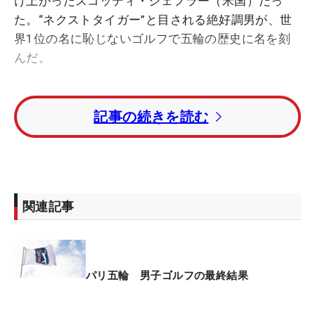
け上がったスコッティ・シェフラー（米国）だっ
た。“ネクストタイガー”と目される絶好調男が、世
界1位の名に恥じないゴルフで五輪の歴史に名を刻
んだ。
銀メダルは英国代表のトミー・フリートウッド、銅
記事の続きを読む
メダルは日本の松山英樹が獲得したが、3人はいず
れも米PGAツアーを主戦場とする選手。いまや米ツ
アーに引けを取らない“一大勢力”となったLIVゴルフ
の面々は、表彰台に登ることはなかった。
関連記事
とりわけ衝撃的だったのは、優勝候補のひとりだっ
たジョン・ラーム（スペイン）の大失速だ。前半で
「31」をマークし、一時は2位に4打差をつける独走
態勢に入った。だが、後半11番から2連続ボギーを
パリ五輪 男子ゴルフの最終結果
喫すると、14番パー5ではショートゲームのトラブ
ルで痛恨のダブルボギーを叩いた。