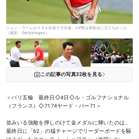
ジョン・ラームがメダル目前で大失速。LIV勢は表彰台に立てなかった
（撮影：GettyImages）
この記事の写真
32
枚を見る
＜パリ五輪 最終日◇4日◇ル・ゴルフナショナル
（フランス）◇7174ヤード・パー71＞
並みいる強敵を押しのけて金メダルに輝いたのは、
最終日に「62」の猛チャージでリーダーボードを駆