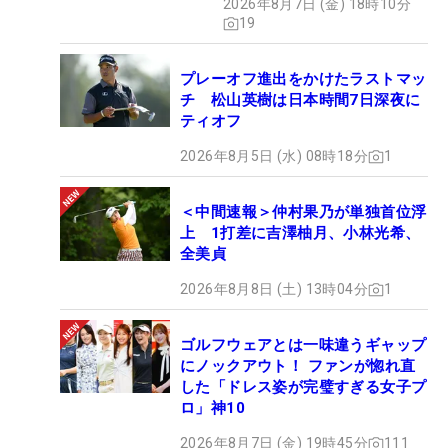
2026年8月7日 (金) 18時10分
19
プレーオフ進出をかけたラストマッ
チ 松山英樹は日本時間7日深夜に
ティオフ
2026年8月5日 (水) 08時18分
1
＜中間速報＞仲村果乃が単独首位浮
上 1打差に吉澤柚月、小林光希、
全美貞
2026年8月8日 (土) 13時04分
1
ゴルフウェアとは一味違うギャップ
にノックアウト！ ファンが惚れ直
した「ドレス姿が完璧すぎる女子プ
ロ」神10
2026年8月7日 (金) 19時45分
111