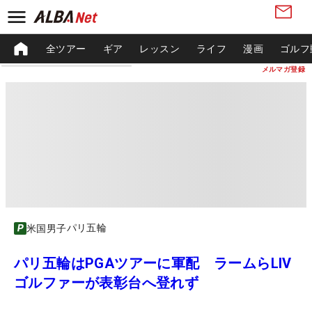
全ツアー
ギア
レッスン
ライフ
漫画
ゴルフ
メルマガ登録
パリ五輪
米国男子
パリ五輪はPGAツアーに軍配 ラームらLIV
ゴルファーが表彰台へ登れず