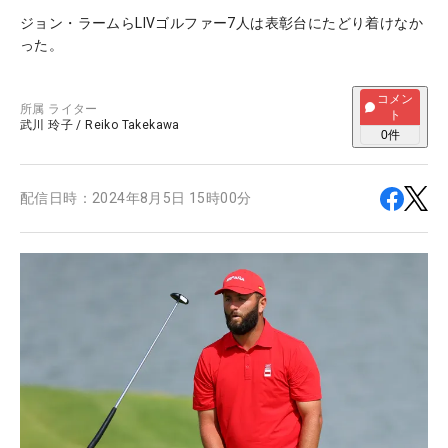
ジョン・ラームらLIVゴルファー7人は表彰台にたどり着けなか
った。
コメン
所属
ライター
ト
武川 玲子
/
Reiko Takekawa
0
件
配信日時：
2024年8月5日 15時00分