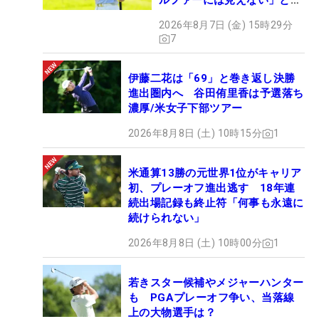
ルファーには見えない」とコ
メント殺到
2026年8月7日 (金) 15時29分
7
伊藤二花は「69」と巻き返し決勝
進出圏内へ 谷田侑里香は予選落ち
濃厚/米女子下部ツアー
2026年8月8日 (土) 10時15分
1
米通算13勝の元世界1位がキャリア
初、プレーオフ進出逃す 18年連
続出場記録も終止符「何事も永遠に
続けられない」
2026年8月8日 (土) 10時00分
1
若きスター候補やメジャーハンター
も PGAプレーオフ争い、当落線
上の大物選手は？