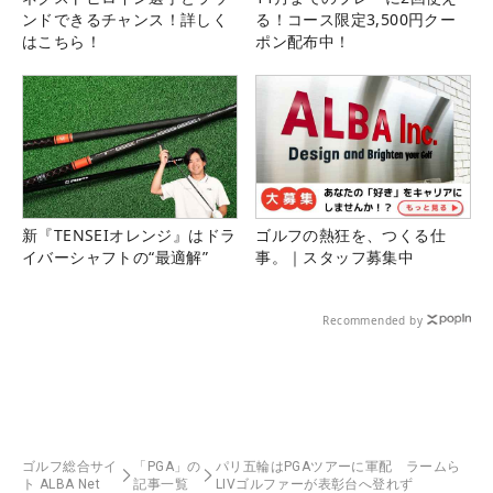
ンドできるチャンス！詳しく
る！コース限定3,500円クー
はこちら！
ポン配布中！
新『TENSEIオレンジ』はドラ
ゴルフの熱狂を、つくる仕
イバーシャフトの“最適解”
事。｜スタッフ募集中
Recommended by
ゴルフ総合サイ
「PGA」の
パリ五輪はPGAツアーに軍配 ラームら
ト ALBA Net
記事一覧
LIVゴルファーが表彰台へ登れず