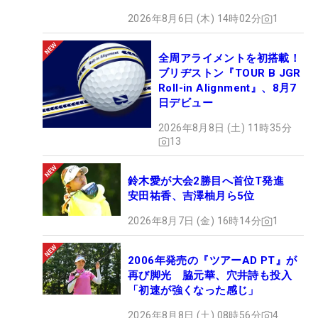
2026年8月6日 (木) 14時02分
1
全周アライメントを初搭載！
ブリヂストン『TOUR B JGR
Roll-in Alignment』、8月7
日デビュー
2026年8月8日 (土) 11時35分
13
鈴木愛が大会2勝目へ首位T発進
安田祐香、吉澤柚月ら5位
2026年8月7日 (金) 16時14分
1
2006年発売の『ツアーAD PT』が
再び脚光 脇元華、穴井詩も投入
「初速が強くなった感じ」
2026年8月8日 (土) 08時56分
4