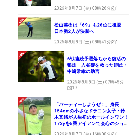
2026年8月7日 (金) 08時26分
1
松山英樹は「69」も26位に後退
日本勢2人が決勝へ
2026年8月8日 (土) 08時41分
1
6戦連続予選落ちから復活の
狼煙 入谷響を救った師匠・
中嶋常幸の助言
2026年8月8日 (土) 07時45分
19
「パーティーしようぜ！」身長
154cmの小さなドラコン女子・鈴
木真緒が人生初のホールインワン！
173yを5番アイアンで会心のショッ
ト
2026年8月7日 (金) 16時00分
1