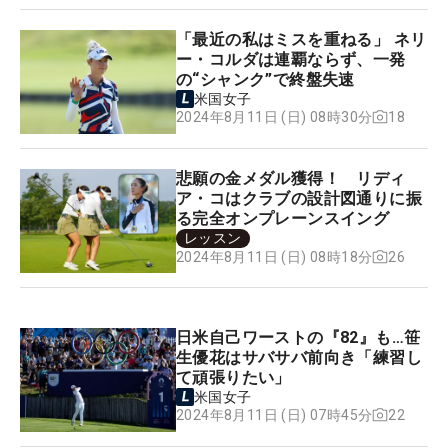
「最近の私はミスを重ねる」 ネリ
ー・コルダは連覇ならず、一発
の“シャンク”で終盤失速
米国女子
18
2024年8月11日 (日) 08時30分
悲願の金メダル獲得！ リディ
ア・コはクラブの設計図通りに振
る完全オンプレーンスイング
レッスン
26
2024年8月11日 (日) 08時18分
日米自己ワーストの『82』も…笹
生優花はサバサバ前向き「練習し
て頑張りたい」
米国女子
22
2024年8月11日 (日) 07時45分