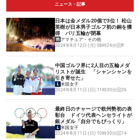
ニュース・記事
日本は金メダル20個で3位！ 松山
英樹が日本男子ゴルフ初の銅を獲
得 パリ五輪が閉幕
アマチュア・その他
8
2024年8月12日 (月) 08時24分
中国ゴルフ界に2人目の五輪メダ
リストが誕生 「シャンシャンを
引き寄せた」
米国女子
26
2024年8月11日 (日) 11時30分
最終日のチャージで欧州勢初の表
彰台 ドイツ代表ヘンセライトが
銀メダル「自分でもびっくり」
米国女子
14
2024年8月11日 (日) 10時30分