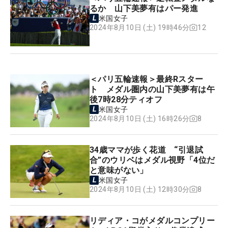
るか 山下美夢有はパー発進
米国女子
12
2024年8月10日 (土) 19時46分
＜パリ五輪速報＞最終Rスター
ト メダル圏内の山下美夢有は午
後7時28分ティオフ
米国女子
8
2024年8月10日 (土) 16時26分
34歳ママが歩く花道 “引退試
合”のウリベはメダル視野「4位だ
と意味がない」
米国女子
8
2024年8月10日 (土) 12時30分
リディア・コがメダルコンプリー