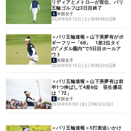
リディアとメトロ―が首位、パリ
五輪ゴルフは3日目終了
米国女子
8
2024年8月10日 (土) 00時48分
＜パリ五輪速報＞山下美夢有がボ
ギーフリー「68」 1差2位タイ
の“メダル圏内”で3日目ホールア
ウト
米国女子
8
2024年8月10日 (土) 00時22分
＜パリ五輪速報＞山下美夢有は前
半1つ伸ばして4差6位 笹生優花
は「72」
米国女子
1
2024年8月9日 (金) 21時52分
＜パリ五輪速報＞5打差追いかけ