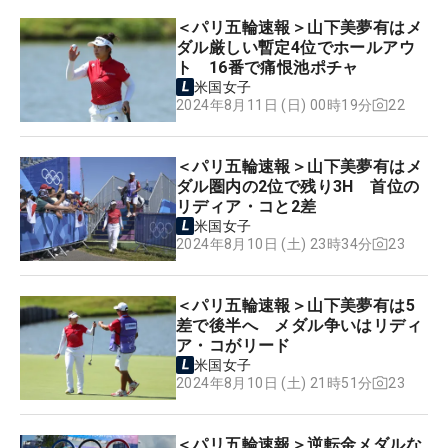
＜パリ五輪速報＞山下美夢有はメ
ダル厳しい暫定4位でホールアウ
ト 16番で痛恨池ポチャ
米国女子
22
2024年8月11日 (日) 00時19分
＜パリ五輪速報＞山下美夢有はメ
ダル圏内の2位で残り3H 首位の
リディア・コと2差
米国女子
23
2024年8月10日 (土) 23時34分
＜パリ五輪速報＞山下美夢有は5
差で後半へ メダル争いはリディ
ア・コがリード
米国女子
23
2024年8月10日 (土) 21時51分
＜パリ五輪速報＞逆転金メダルな