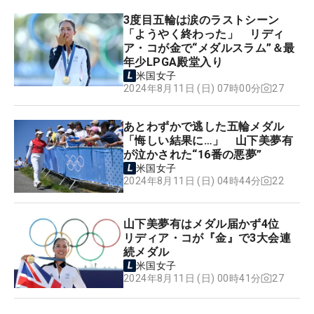
3度目五輪は涙のラストシーン
「ようやく終わった」 リディ
ア・コが金で“メダルスラム”＆最
年少LPGA殿堂入り
米国女子
27
2024年8月11日 (日) 07時00分
あとわずかで逃した五輪メダル
「悔しい結果に…」 山下美夢有
が泣かされた“16番の悪夢”
米国女子
22
2024年8月11日 (日) 04時44分
山下美夢有はメダル届かず4位
リディア・コが『金』で3大会連
続メダル
米国女子
27
2024年8月11日 (日) 00時41分