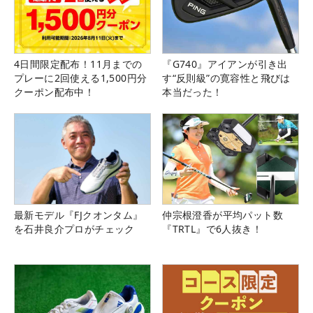
4日間限定配布！11月までの
『G740』アイアンが引き出
プレーに2回使える1,500円分
す“反則級”の寛容性と飛びは
クーポン配布中！
本当だった！
最新モデル『FJクオンタム』
仲宗根澄香が平均パット数
を石井良介プロがチェック
『TRTL』で6人抜き！