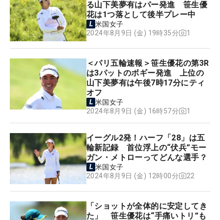
る山下美夢有はパー発進 笹生優
花は1つ落として後半プレー中
米国女子
1
2024年8月9日 (金) 19時35分
＜パリ五輪速報＞笹生優花の第3R
は3パットのボギー発進 上位の
山下美夢有は午後7時17分にティ
オフ
米国女子
1
2024年8月9日 (金) 16時57分
イーグル2発！ハーフ「28」は五
輪新記録 首位浮上の“伏兵”モー
ガン・メトローってどんな選手？
米国女子
22
2024年8月9日 (金) 12時00分
「ショットが全体的に安定してき
た」 笹生優花は“手痛いトリ”も