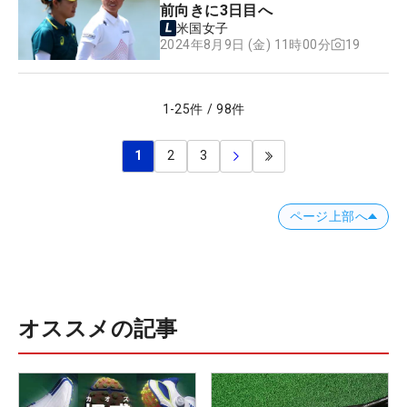
前向きに3日目へ
米国女子
19
2024年8月9日 (金) 11時00分
1
-
25
件
/
98
件
1
2
3
ページ上部へ
オススメの記事