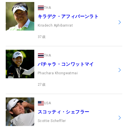
THA
キラデク・アフィバーンラト
Kiradech Aphibarnrat
37
歳
THA
パチャラ・コンワットマイ
Phachara Khongwatmai
27
歳
USA
スコッティ・シェフラー
Scottie Scheffler