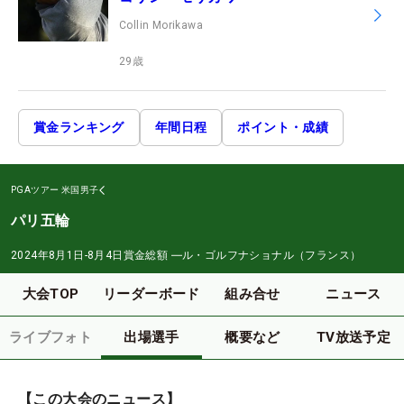
Collin Morikawa
29
歳
賞金ランキング
年間日程
ポイント・成績
PGAツアー
米国男子
パリ五輪
2024年8月1日-8月4日
賞金総額
―
ル・ゴルフナショナル（フランス）
大会TOP
リーダーボード
組み合せ
ニュース
ライブフォト
出場選手
概要など
TV放送予定
【この大会のニュース】