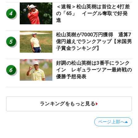
＜速報＞松山英樹は首位と4打差
4
の「65」 イーグル奪取で好発
進
松山英樹が7000万円獲得 通算7
5
億円越えでランクアップ【米国男
子賞金ランキング】
好調の松山英樹は3番手にランク
6
イン レギュラーツアー最終戦の
優勝予想発表
ランキングをもっと見る
ページ上部へ