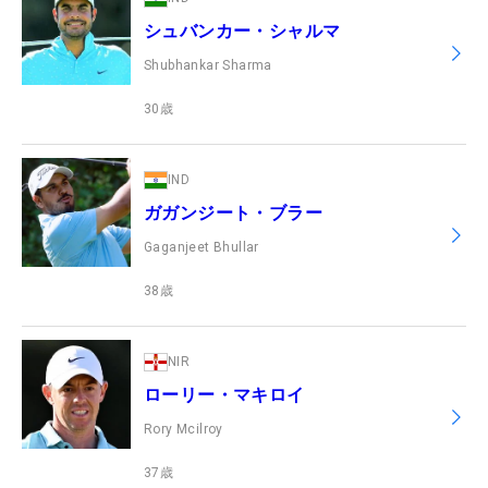
シュバンカー・シャルマ
Shubhankar Sharma
30
歳
IND
ガガンジート・ブラー
Gaganjeet Bhullar
38
歳
NIR
ローリー・マキロイ
Rory Mcilroy
37
歳