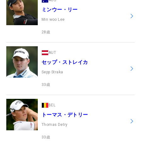
AUS
ミンウー・リー
Min woo Lee
28
歳
AUT
セップ・ストレイカ
Sepp Straka
33
歳
BEL
トーマス・デトリー
Thomas Detry
33
歳