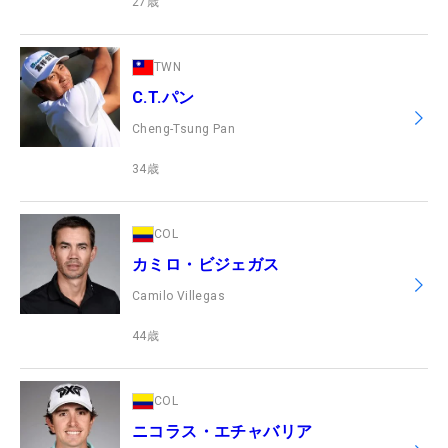
27
歳
TWN
C.T.パン
Cheng-Tsung Pan
34
歳
COL
カミロ・ビジェガス
Camilo Villegas
44
歳
COL
ニコラス・エチャバリア