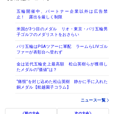
五輪開催中、パートナー企業以外は広告禁
止！ 露出を厳しく制限
米国が3つ目のメダル リオ・東京・パリ五輪男
子ゴルフのメダリストをおさらい
パリ五輪はPGAツアーに軍配 ラームらLIVゴル
ファーが表彰台へ登れず
金は近代五輪史上最高額 松山英樹らが獲得し
たメダルの“価値”は？
“痛恨”を封じ込めた松山英樹 静かに手に入れた
銅メダル【舩越園子コラム】
ニュース一覧
前の大会
次の大会