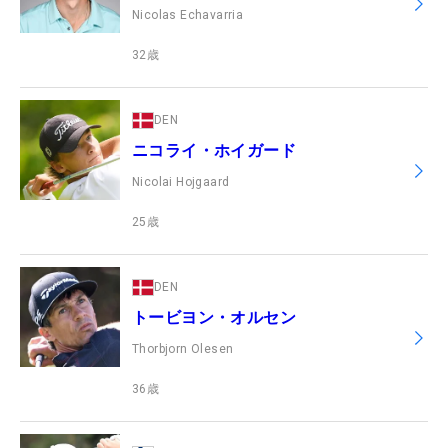
Nicolas Echavarria
32
歳
DEN
ニコライ・ホイガード
Nicolai Hojgaard
25
歳
DEN
トービヨン・オルセン
Thorbjorn Olesen
36
歳