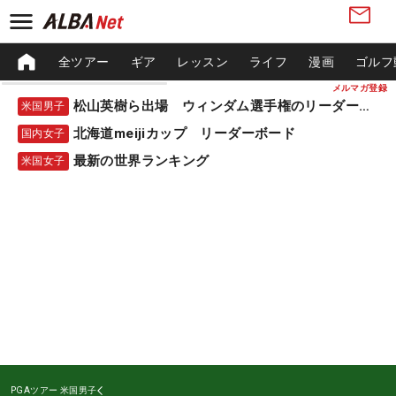
全ツアー
ギア
レッスン
ライフ
漫画
ゴルフ
メルマガ登録
松山英樹ら出場 ウィンダム選手権のリーダーボード
米国男子
北海道meijiカップ リーダーボード
国内女子
最新の世界ランキング
米国女子
PGAツアー
米国男子