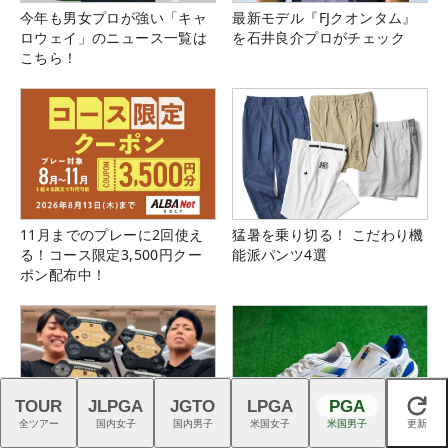
今年も男女プロが強い「キャ
最新モデル『FJクオンタム』
ロウェイ」のニュース一覧は
を石井良介プロがチェック
こちら！
11月までのプレーに2回使え
猛暑を乗り切る！ こだわり機
る！コース限定3,500円クー
能派パンツ4選
ポン配布中！
TOUR
JLPGA
JGTO
LPGA
PGA
閉じる
全ツアー
国内女子
国内男子
米国女子
米国男子
更新