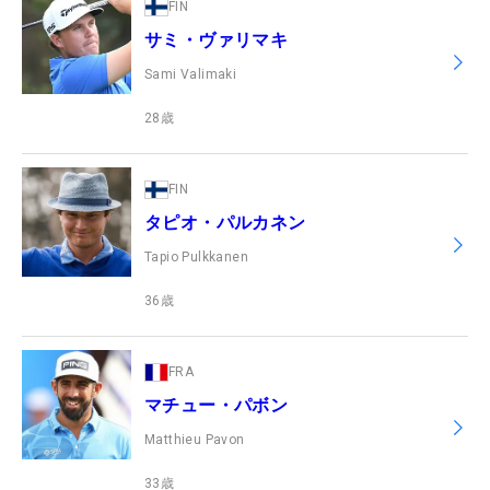
FIN
サミ・ヴァリマキ
Sami Valimaki
28
歳
FIN
タピオ・パルカネン
Tapio Pulkkanen
36
歳
FRA
マチュー・パボン
Matthieu Pavon
33
歳