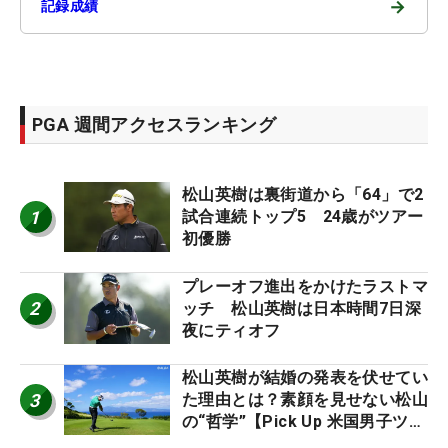
→
記録成績
PGA 週間アクセスランキング
松山英樹は裏街道から「64」で2
1
試合連続トップ5 24歳がツアー
初優勝
プレーオフ進出をかけたラストマ
2
ッチ 松山英樹は日本時間7日深
夜にティオフ
松山英樹が結婚の発表を伏せてい
3
た理由とは？素顔を見せない松山
の“哲学”【Pick Up 米国男子ツア
ー十大ニュース】