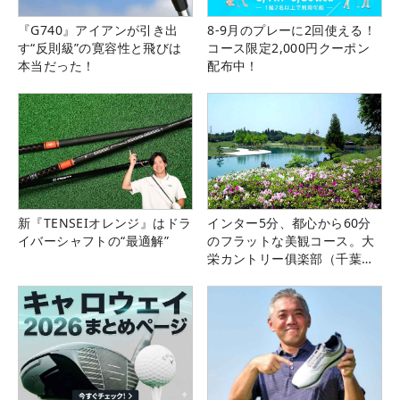
『G740』アイアンが引き出
8-9月のプレーに2回使える！
す“反則級”の寛容性と飛びは
コース限定2,000円クーポン
本当だった！
配布中！
新『TENSEIオレンジ』はドラ
インター5分、都心から60分
イバーシャフトの“最適解”
のフラットな美観コース。大
栄カントリー俱楽部（千葉
県）