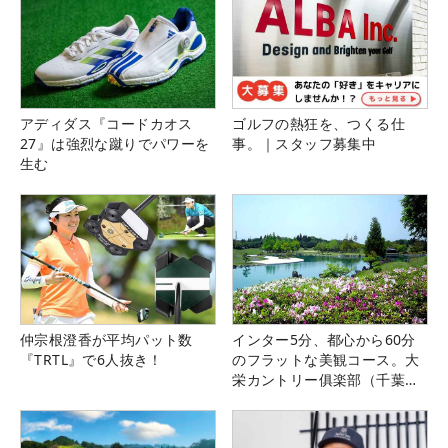
アディダス『コードカオス
ゴルフの熱狂を、つくる仕
27』は強烈な蹴りでパワーを
事。｜スタッフ募集中
生む
仲宗根澄香が平均パット数
インター5分、都心から60分
『TRTL』で6人抜き！
のフラットな美観コース。大
栄カントリー俱楽部（千葉
県）