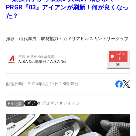
PRGR『03』アイアンが刷新！何が良くなっ
た？
撮影・山代厚男 取材協力・カメリアヒルズカントリークラブ
コメン
所属
ALBA Net編集部
ト
ALBA Net編集部
/
ALBA Net
0
件
配信日時：
2025年4月17日 18時33分
ギア
#
プロギア
#
アイアン
PR記事