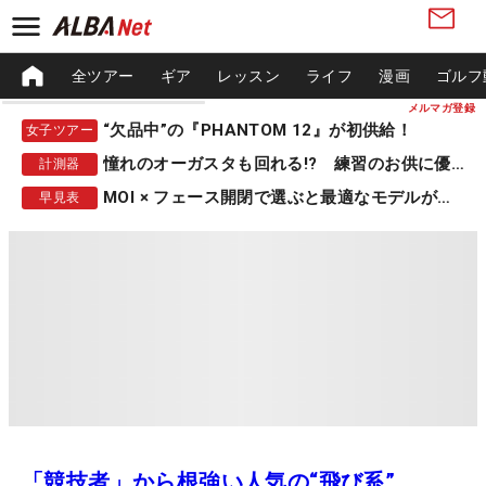
全ツアー
ギア
レッスン
ライフ
漫画
ゴルフ
メルマガ登録
“欠品中”の『PHANTOM 12』が初供給！
女子ツアー
憧れのオーガスタも回れる!? 練習のお供に優秀な一品
計測器
MOI × フェース開閉で選ぶと最適なモデルが見つかる
早見表
「競技者」から根強い人気の“飛び系”、