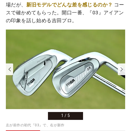
場だが、
新旧モデルでどんな差を感じるのか？
コー
スで確かめてもらった。開口一番、『03』アイアン
の印象を話し始める吉田プロ。
1
/
5
左が前作の初代『03』で、右が新作