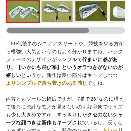
「50代後半のシニアアスリートや、競技をやる方か
ら根強い人気というのもよく分かりますね。バック
フェースのデザインがシンプルで
佇まいに品があ
り、【いかにも飛び系】というオラつきがないのが
嬉しい
というか。新作は良い部分はキープしつつ、
よりシンプルで落ち着きのある感じ
ですね。
両方ともソールは幅広ですが、7番で26°なのに構え
て後ろに余計なモノが見えないのも好印象でサイズ
も少し大きめですが、すっきりした
クセのないシャ
ープな顔つきは新作もキープ
されているし、長く使
える感じがする。ほら、新作のソールは、
トレーリ