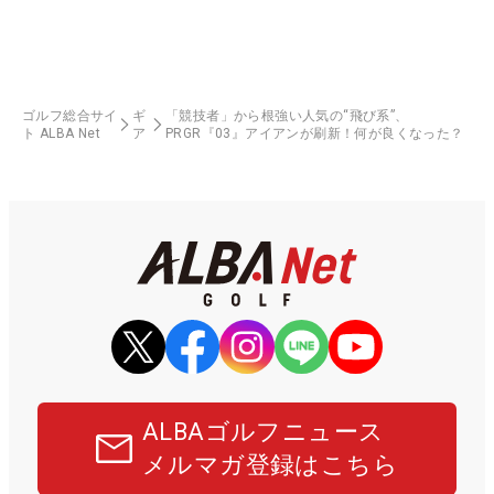
ゴルフ総合サイ
ギ
「競技者」から根強い人気の“飛び系”、
ト ALBA Net
ア
PRGR『03』アイアンが刷新！何が良くなった？
ALBAゴルフニュース
メルマガ登録はこちら