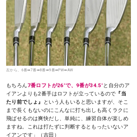
左から、6番➡7番➡8番➡9番➡PW➡AW
もちろん
7番ロフトが26°で、9番が34.5°
と自分のア
イアンよりも2番手はロフトが立っているので
『当
たり前でしょ』
という人もいると思いますが、そこ
まで長くもないのにこんなに打ち出しも高くラクに
飛ばせるのは爽快だし、単純に、練習自体が楽しめ
ますね。これは打たずに判断するともったいないア
イアンです」（吉田）