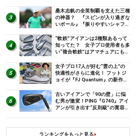
た #ギアカタログ2026
桑木志帆の全英制覇を支えた三種
3
の神器？ 『スピンが入り過ぎな
いボール』『振りやすいシャフ
ト』『真っすぐ飛ぶドライバ
ー』 #女子プロセッティング
“軟鉄”アイアンは2種類あるって
4
知ってた？ 女子プロ使用者も多
い“複合軟鉄”はアマチュアにもオ
ススメ！
女子プロ17人が好む“雲の上”の
5
快適性がさらに進化！ フットジ
ョイが『FJ Quantum』の新作を
発表、8月7日デビュー
古いアイアンで「90の壁」に悩
6
む男が激変！PING『G740』アイ
アンが引き出す“反則級”の寛容性
と飛びは本当だった！
ランキングをもっと見る