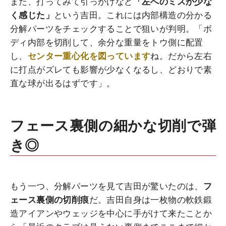
また、打ってみて引っかけなど
「左へのミスが少な
く感じた」
という吉田。これには内部構造の分かる
分解パーツをチェックすることで狙いが判明。「ボ
ディ内部を切削して、余分な重量をトウ側に配置
し、
センター重心化を図っています
ね。だから左右
に打点がズレても影響が少なくなるし、どおりで素
直な球が出るはずです」。
フェース裏側の細かな切削で弾
き◎
もう一つ、分解パーツを見て吉田が驚いたのは、
フ
ェース裏側の切削痕
だ。吉田自身は一枚物の軟鉄鍛
造アイアンやウェッジを中心に手がけて来たことか