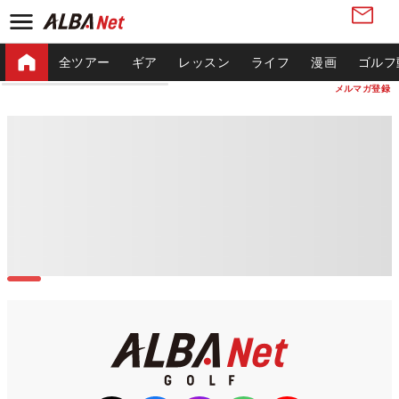
全ツアー
ギア
レッスン
ライフ
漫画
ゴルフ
メルマガ登録