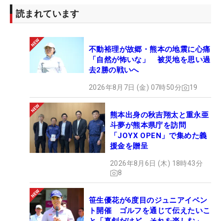
読まれています
不動裕理が故郷・熊本の地震に心痛
「自然が怖いな」 被災地を思い過
去2勝の戦いへ
2026年8月7日 (金) 07時50分
19
熊本出身の秋吉翔太と重永亜
斗夢が熊本県庁を訪問
「JOYX OPEN」で集めた義
援金を贈呈
2026年8月6日 (木) 18時43分
8
笹生優花が6度目のジュニアイベン
ト開催 ゴルフを通じて伝えたいこ