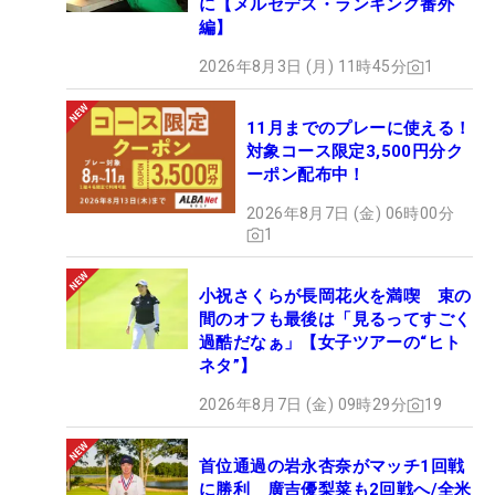
に【メルセデス・ランキング番外
編】
2026年8月3日 (月) 11時45分
1
11月までのプレーに使える！
対象コース限定3,500円分ク
ーポン配布中！
2026年8月7日 (金) 06時00分
1
小祝さくらが長岡花火を満喫 束の
間のオフも最後は「見るってすごく
過酷だなぁ」【女子ツアーの“ヒト
ネタ”】
2026年8月7日 (金) 09時29分
19
首位通過の岩永杏奈がマッチ1回戦
に勝利 廣吉優梨菜も2回戦へ/全米