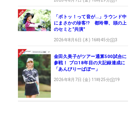
2026年8月7日 (金) 10時29分
1
「ボトッ！って音が…」ラウンド中
にまさかの珍客!? 都玲華、頭の上
のセミと“共演”
2026年8月6日 (木) 16時45分
3
金田久美子がツアー通算500試合に
参戦！ プロ18年目の大記録達成に
「あんびりーばぼー」
2026年8月7日 (金) 11時25分
19