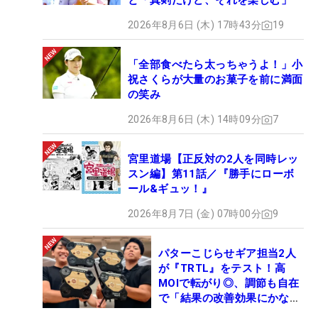
と「真剣だけど、それを楽しむ」
2026年8月6日 (木) 17時43分
19
「全部食べたら太っちゃうよ！」小
祝さくらが大量のお菓子を前に満面
の笑み
2026年8月6日 (木) 14時09分
7
宮里道場【正反対の2人を同時レッ
スン編】第11話／『勝手にローボ
ール&ギュッ！』
2026年8月7日 (金) 07時00分
9
パターこじらせギア担当2人
が『TRTL』をテスト！高
MOIで転がり◎、調節も自在
で「結果の改善効果にかなり
の意外性」