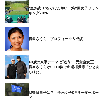
は晴れ用、曇り用など、3種類ぐらいあればいいの
かなという話をしています」。
“生き残り”をかけた争い 第2回女子リラン
キング2026
この日は日差しの強さによって、サングラスを掛け
たり外したりしながらラインを読んで対応。「きの
うも、きょうの前半もタッチは合っていたと思いま
す。後半ちょっと打ち切れなかったけど、全体的に
横峯さくら プロフィール＆成績
は良かったですね」。まだ繊細なタッチまでは取り
戻せていないが、徐々に感覚が戻ってきている。
40歳の来季テーマは“戦う” 元賞金女王・
長男は母がゴルフをしていることを理解できる年齢
横峯さくらがQT18位で出場権獲得「ひと皮
になった。ラウンド中は託児所に預けているが「シ
むけた」
ッターさんが1番ティーや18番グリーンに連れてき
てくれるので、最後もいましたね」。18番では惜し
くもパットが決まらず、バーディを見せることはで
渋野日向子は？ 全米女子OPリーダーボー
きなかったが、頑張る母の姿はしっかり届いている
ド
はずだ。