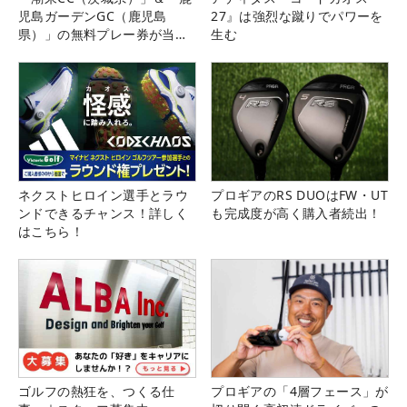
児島ガーデンGC（鹿児島
27』は強烈な蹴りでパワーを
県）」の無料プレー券が当た
生む
る！！
ネクストヒロイン選手とラウ
プロギアのRS DUOはFW・UT
ンドできるチャンス！詳しく
も完成度が高く購入者続出！
はこちら！
ゴルフの熱狂を、つくる仕
プロギアの「4層フェース」が