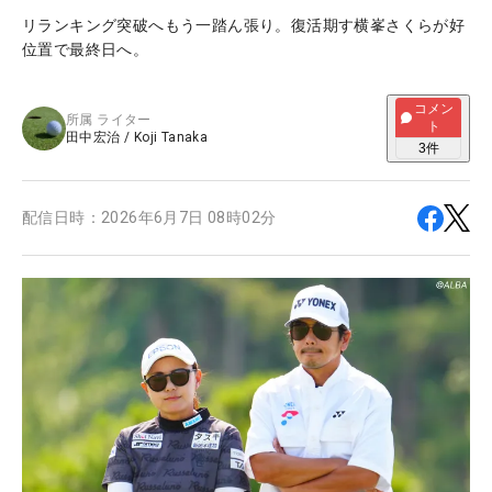
リランキング突破へもう一踏ん張り。復活期す横峯さくらが好
位置で最終日へ。
コメン
所属
ライター
ト
田中宏治
/
Koji Tanaka
3
件
配信日時：
2026年6月7日 08時02分