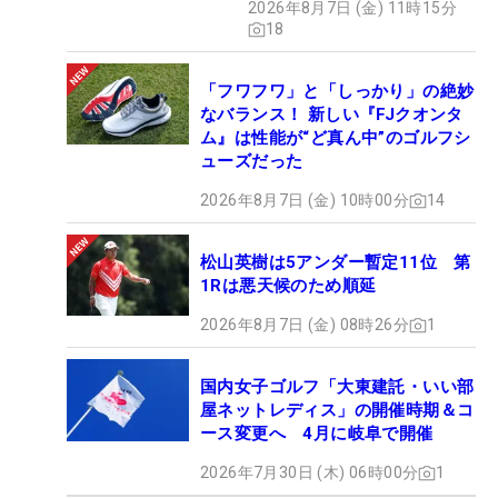
2026年8月7日 (金) 11時15分
18
「フワフワ」と「しっかり」の絶妙
なバランス！ 新しい『FJクオンタ
ム』は性能が“ど真ん中”のゴルフシ
ューズだった
2026年8月7日 (金) 10時00分
14
松山英樹は5アンダー暫定11位 第
1Rは悪天候のため順延
2026年8月7日 (金) 08時26分
1
国内女子ゴルフ「大東建託・いい部
屋ネットレディス」の開催時期＆コ
ース変更へ 4月に岐阜で開催
2026年7月30日 (木) 06時00分
1