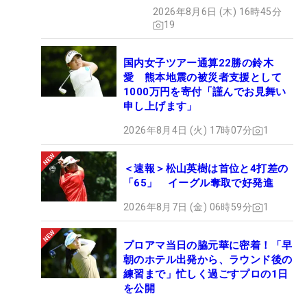
2026年8月6日 (木) 16時45分
19
国内女子ツアー通算22勝の鈴木
愛 熊本地震の被災者支援として
1000万円を寄付「謹んでお見舞い
申し上げます」
2026年8月4日 (火) 17時07分
1
＜速報＞松山英樹は首位と4打差の
「65」 イーグル奪取で好発進
2026年8月7日 (金) 06時59分
1
プロアマ当日の脇元華に密着！「早
朝のホテル出発から、ラウンド後の
練習まで」忙しく過ごすプロの1日
を公開