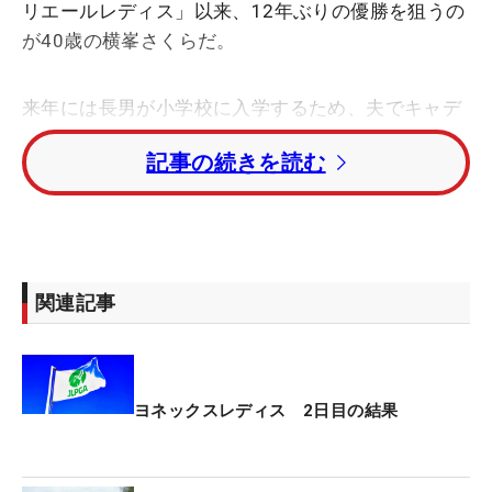
リエールレディス」以来、12年ぶりの優勝を狙うの
が40歳の横峯さくらだ。
来年には長男が小学校に入学するため、夫でキャデ
ィを務める森川陽太郎さんと、「3人でツアーを回
記事の続きを読む
るスタイルは今年が最後かなと思っています」。念
願の家族そろっての優勝へ、最終日は4打差を追い
かける。
出産後、横峯を悩ませているのはグリーンが読めな
関連記事
いこと。「視力は変わってないんですけど、最初は
上りも下りも分からなくて。今は感覚を取り戻しつ
つあるのかなと思っています」。現在は契約するサ
ングラスメーカーと打ち合わせを繰り返し、ライン
ヨネックスレディス 2日目の結果
が読みやすいレンズを探しているところ。「サング
ラスでだいぶ高低差が分かるようになりました。今