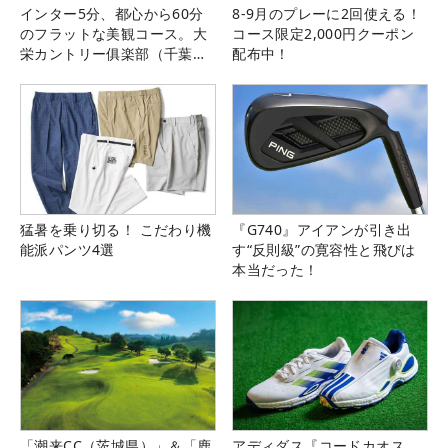
インター5分、都心から60分
8-9月のプレーに2回使える！
のフラットな美観コース。大
コース限定2,000円クーポン
栄カントリー俱楽部（千葉
配布中！
県）
猛暑を乗り切る！ こだわり機
『G740』アイアンが引き出
能派パンツ4選
す“反則級”の寛容性と飛びは
本当だった！
「潮来CC（茨城県）」＆「鹿
アディダス『コードカオス