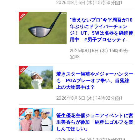
2026年8月6日 (木) 15時50分
1
“替えないプロ”今平周吾が10
年ぶりにドライバーチェン
ジ！ UT、5Wは名器を継続使
用中 #男子プロセッティン
グ
2026年8月6日 (木) 15時49分
38
若きスター候補やメジャーハンター
も PGAプレーオフ争い、当落線
上の大物選手は？
2026年8月6日 (木) 14時02分
1
笹生優花主催ジュニアイベントに宮
里美香らが参加「純粋にゴルフを楽
しんでほしい」
2026年8月7日 (金) 07時15分
19