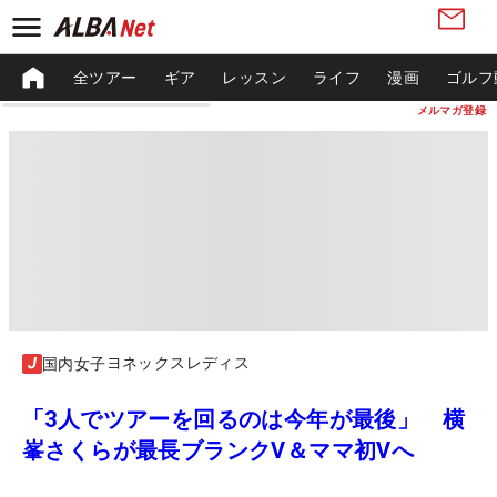
全ツアー
ギア
レッスン
ライフ
漫画
ゴルフ
メルマガ登録
ヨネックスレディス
国内女子
「3人でツアーを回るのは今年が最後」 横
峯さくらが最長ブランクV＆ママ初Vへ