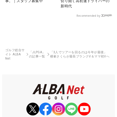
事。｜スタッフ募集中
切り開く高初速ドライバーの
新時代
Recommended by
ゴルフ総合サ
「JLPGA」
「3人でツアーを回るのは今年が最後」
イト ALBA
の記事一覧
横峯さくらが最長ブランクV＆ママ初Vへ
Net