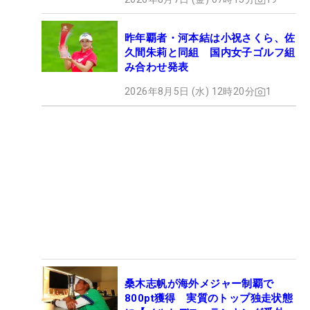
昨年覇者・河本結は小祝さくら、佐
久間朱莉と同組 国内女子ゴルフ組
み合わせ発表
2026年8月5日 (水) 12時20分
1
桑木志帆が海外メジャー制覇で
800pt獲得 実質のトップ独走状態