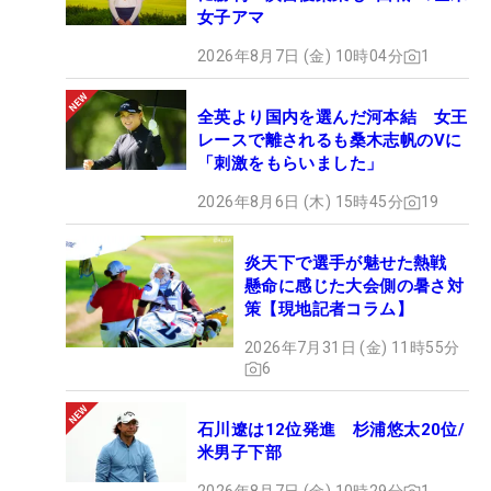
女子アマ
2026年8月7日 (金) 10時04分
1
全英より国内を選んだ河本結 女王
レースで離されるも桑木志帆のVに
「刺激をもらいました」
2026年8月6日 (木) 15時45分
19
炎天下で選手が魅せた熱戦
懸命に感じた大会側の暑さ対
策【現地記者コラム】
2026年7月31日 (金) 11時55分
6
石川遼は12位発進 杉浦悠太20位/
米男子下部