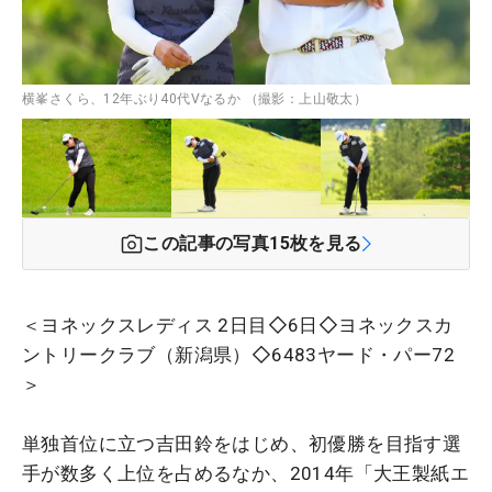
横峯さくら、12年ぶり40代Vなるか （撮影：上山敬太）
この記事の写真
15
枚を見る
＜ヨネックスレディス 2日目◇6日◇ヨネックスカ
ントリークラブ（新潟県）◇6483ヤード・パー72
＞
単独首位に立つ吉田鈴をはじめ、初優勝を目指す選
手が数多く上位を占めるなか、2014年「大王製紙エ