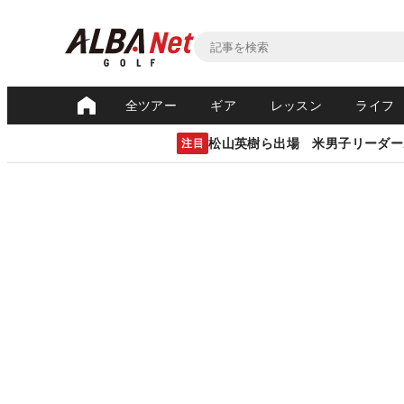
全ツアー
ギア
レッスン
ライフ
松山英樹ら出場 米男子リーダー
注目