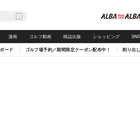
漫画
ゴルフ動画
雑誌出版
ショッピング
SN
ボード
ゴルフ場予約／期間限定クーポン配布中！
削り出