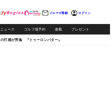
メルマガ登録
ログイン
Sニュース
ゴルフ場予約
連載
プレゼント
しの打感が秀逸 『トゥーロンパター』