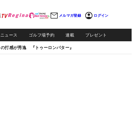
メルマガ登録
ログイン
Sニュース
ゴルフ場予約
連載
プレゼント
しの打感が秀逸 『トゥーロンパター』