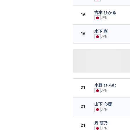
吉本 ひかる
16
JPN
木下 彩
16
JPN
小野 ひろむ
21
JPN
山下 心暖
21
JPN
丹 萌乃
21
JPN