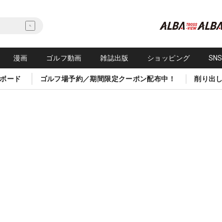
漫画
ゴルフ動画
雑誌出版
ショッピング
SN
ボード
ゴルフ場予約／期間限定クーポン配布中！
削り出