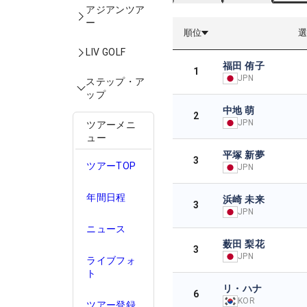
アジアンツア
ー
順位
LIV GOLF
福田 侑子
1
JPN
ステップ・ア
ップ
中地 萌
2
JPN
ツアーメニ
ュー
平塚 新夢
3
ツアーTOP
JPN
年間日程
浜崎 未来
3
JPN
ニュース
薮田 梨花
3
JPN
ライブフォ
ト
リ・ハナ
6
KOR
ツアー登録