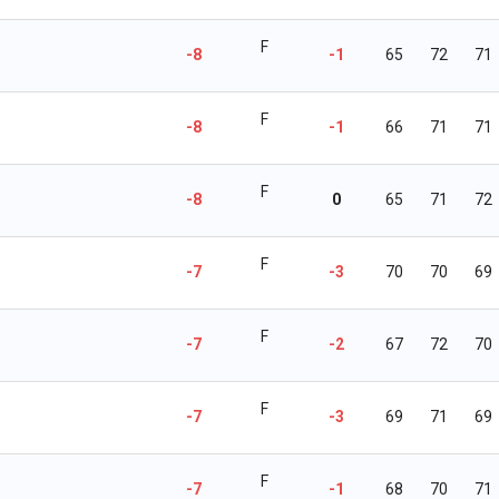
F
-8
-1
65
72
71
F
-8
-1
66
71
71
F
-8
0
65
71
72
F
-7
-3
70
70
69
F
-7
-2
67
72
70
F
-7
-3
69
71
69
F
-7
-1
68
70
71