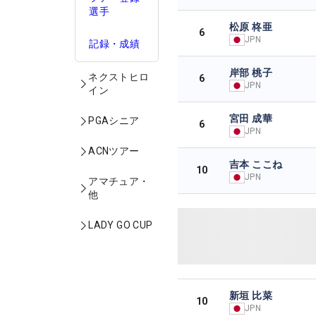
選手
松原 柊亜
6
JPN
記録・成績
岸部 桃子
ネクストヒロ
6
JPN
イン
宮田 成華
PGAシニア
6
JPN
ACNツアー
吉本 ここね
10
JPN
アマチュア・
他
LADY GO CUP
新垣 比菜
10
JPN