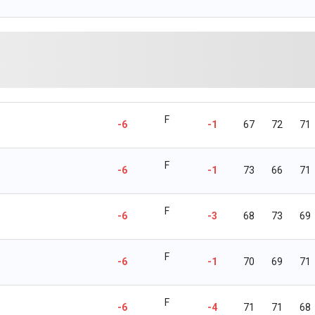
F
-6
-1
67
72
71
F
-6
-1
73
66
71
F
-6
-3
68
73
69
F
-6
-1
70
69
71
F
-6
-4
71
71
68