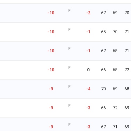
F
-10
-2
67
69
70
F
-10
-1
65
70
71
F
-10
-1
67
68
71
F
-10
0
66
68
72
F
-9
-4
70
69
68
F
-9
-3
66
72
69
F
-9
-3
67
71
69