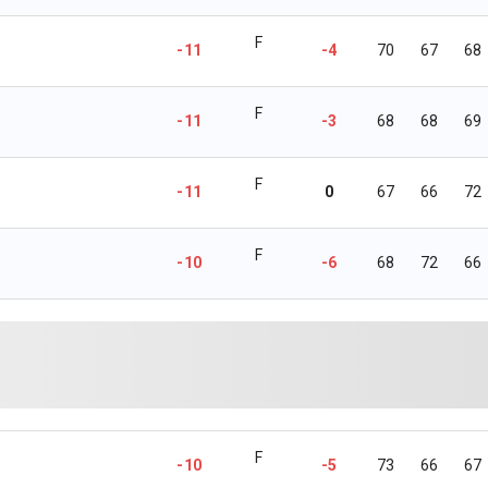
F
-11
-4
70
67
68
F
-11
-3
68
68
69
F
-11
0
67
66
72
F
-10
-6
68
72
66
F
-10
-5
73
66
67