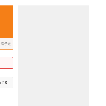
放送予定
新する