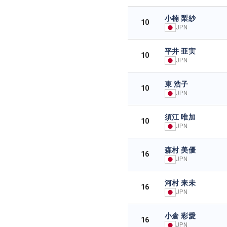
小楠 梨紗
10
JPN
平井 亜実
10
JPN
東 浩子
10
JPN
須江 唯加
10
JPN
森村 美優
16
JPN
河村 来未
16
JPN
小倉 彩愛
16
JPN