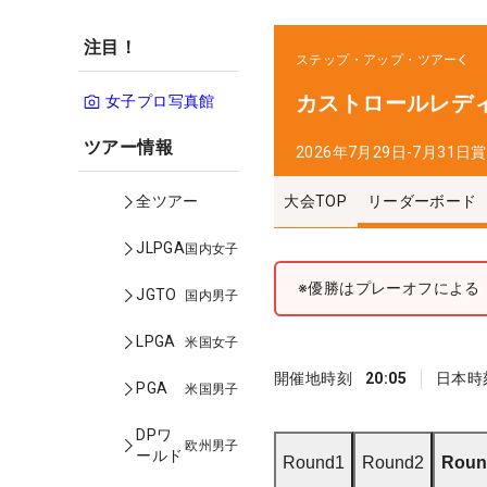
注目！
ステップ・アップ・ツアー
カストロールレデ
女子プロ写真館
ツアー情報
2026年7月29日-7月31日
賞
大会TOP
リーダーボード
全ツアー
JLPGA
国内女子
※優勝はプレーオフによる
JGTO
国内男子
LPGA
米国女子
開催地時刻
20:05
日本時
PGA
米国男子
DPワ
欧州男子
ールド
Round1
Round2
Roun