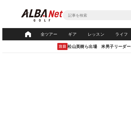
全ツアー
ギア
レッスン
ライフ
松山英樹ら出場 米男子リーダー
注目