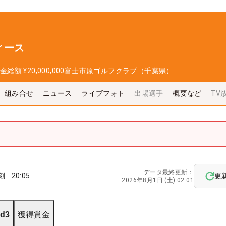
ィース
金総額
¥20,000,000
富士市原ゴルフクラブ（千葉県）
組み合せ
ニュース
ライブフォト
出場選手
概要など
TV
データ最終更新：
刻
20:05
更
2026年8月1日 (土) 02:01
d3
獲得賞金