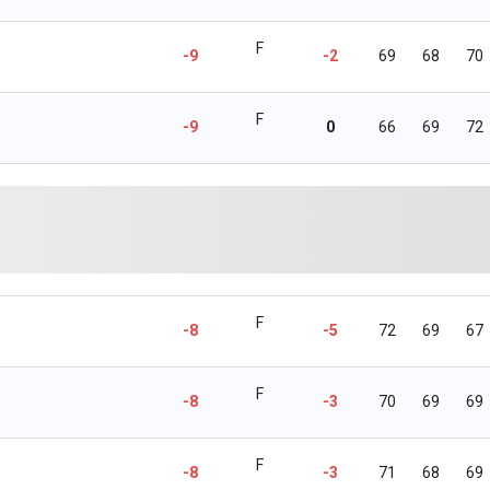
F
-9
-2
69
68
70
F
-9
0
66
69
72
F
-8
-5
72
69
67
F
-8
-3
70
69
69
F
-8
-3
71
68
69