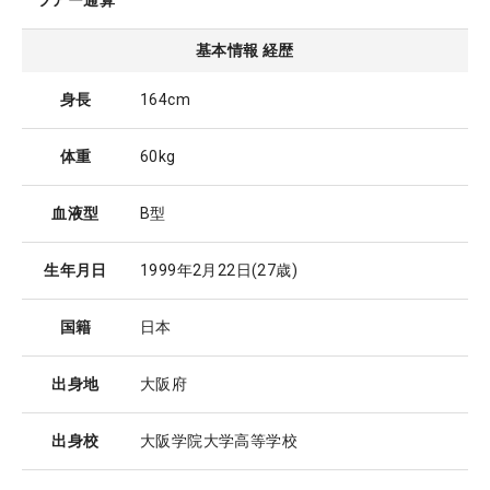
ツアー通算
基本情報 経歴
身長
164cm
体重
60kg
血液型
B型
生年月日
1999年2月22日
(27歳)
国籍
日本
出身地
大阪府
出身校
大阪学院大学高等学校