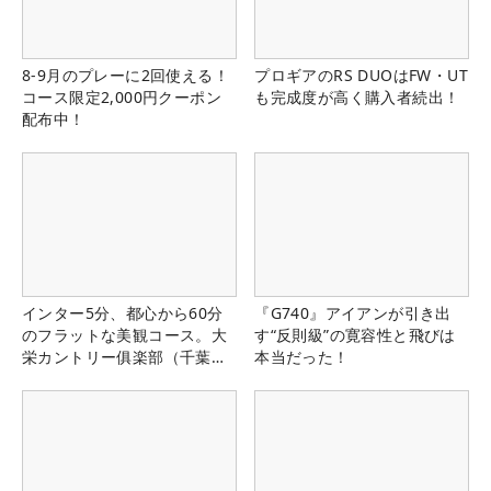
8-9月のプレーに2回使える！
プロギアのRS DUOはFW・UT
コース限定2,000円クーポン
も完成度が高く購入者続出！
配布中！
インター5分、都心から60分
『G740』アイアンが引き出
のフラットな美観コース。大
す“反則級”の寛容性と飛びは
栄カントリー俱楽部（千葉
本当だった！
県）