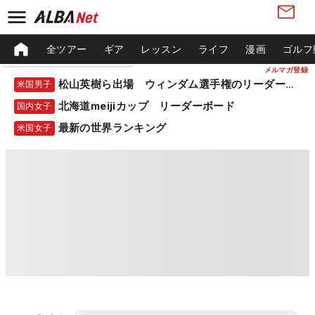
全ツアー
ギア
レッスン
ライフ
漫画
ゴルフ
メルマガ登録
松山英樹ら出場 ウィンダム選手権のリーダーボード
米国男子
北海道meijiカップ リーダーボード
国内女子
最新の世界ランキング
米国女子