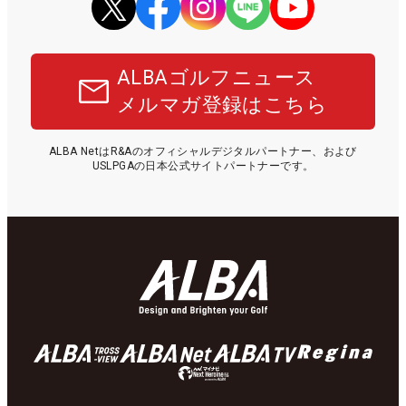
ALBAゴルフニュース
メルマガ登録はこちら
ALBA NetはR&Aのオフィシャルデジタルパートナー、および
USLPGAの日本公式サイトパートナーです。