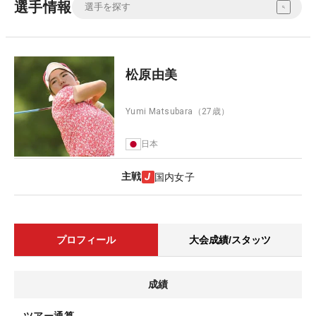
選手情報
松原由美
Yumi Matsubara
（27歳）
日本
主戦
国内女子
プロフィール
大会成績/スタッツ
成績