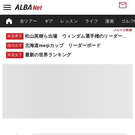
全ツアー
ギア
レッスン
ライフ
漫画
ゴルフ
メルマガ登録
松山英樹ら出場 ウィンダム選手権のリーダーボード
米国男子
北海道meijiカップ リーダーボード
国内女子
最新の世界ランキング
米国女子