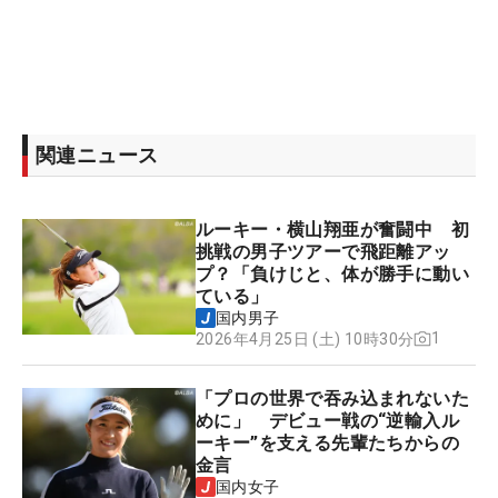
関連ニュース
ルーキー・横山翔亜が奮闘中 初
挑戦の男子ツアーで飛距離アッ
プ？「負けじと、体が勝手に動い
ている」
国内男子
1
2026年4月25日 (土) 10時30分
「プロの世界で吞み込まれないた
めに」 デビュー戦の“逆輸入ル
ーキー”を支える先輩たちからの
金言
国内女子