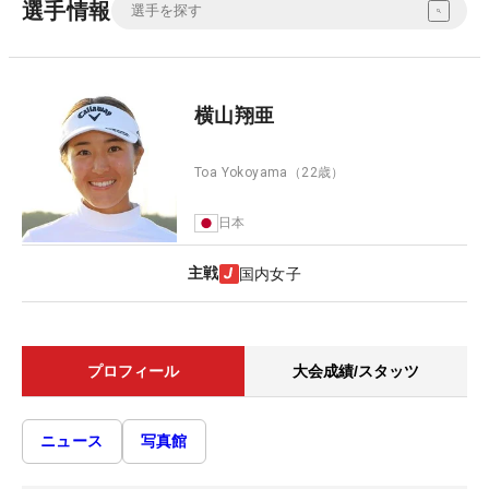
選手情報
横山翔亜
Toa Yokoyama
（22歳）
日本
主戦
国内女子
プロフィール
大会成績/スタッツ
ニュース
写真館