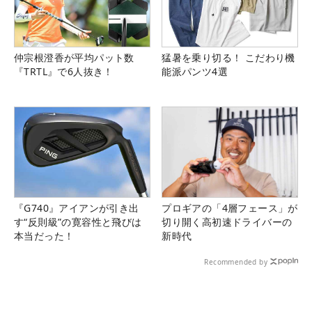
仲宗根澄香が平均パット数
猛暑を乗り切る！ こだわり機
『TRTL』で6人抜き！
能派パンツ4選
『G740』アイアンが引き出
プロギアの「4層フェース」が
す“反則級”の寛容性と飛びは
切り開く高初速ドライバーの
本当だった！
新時代
Recommended by