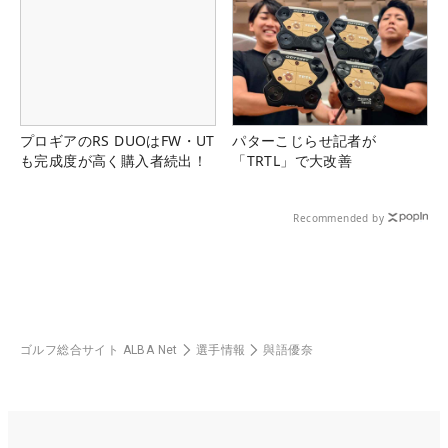
プロギアのRS DUOはFW・UT
パターこじらせ記者が
も完成度が高く購入者続出！
「TRTL」で大改善
Recommended by
ゴルフ総合サイト ALBA Net
選手情報
與語優奈