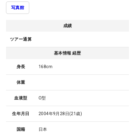
写真館
成績
ツアー通算
基本情報 経歴
身長
168cm
体重
血液型
O型
生年月日
2004年9月28日
(21歳)
国籍
日本