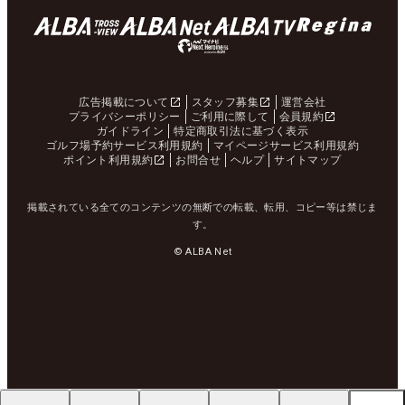
広告掲載について
スタッフ募集
運営会社
プライバシーポリシー
ご利用に際して
会員規約
ガイドライン
特定商取引法に基づく表示
ゴルフ場予約サービス利用規約
マイページサービス利用規約
ポイント利用規約
お問合せ
ヘルプ
サイトマップ
掲載されている全てのコンテンツの無断での転載、転用、コピー等は禁じま
す。
© ALBA Net