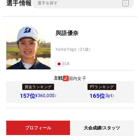
選手情報
與語優奈
Yuina Yogo
（21歳）
日本
主戦
国内女子
賞金ランキング
PTランキング
157
位
165
位
¥360,000
3pt
プロフィール
大会成績/スタッツ