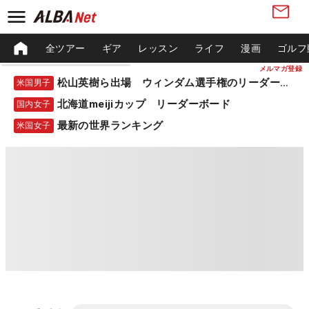
全ツアー
ギア
レッスン
ライフ
漫画
ゴルフ
メルマガ登録
松山英樹ら出場 ウィンダム選手権のリーダーボード
米国男子
北海道meijiカップ リーダーボード
国内女子
最新の世界ランキング
米国女子