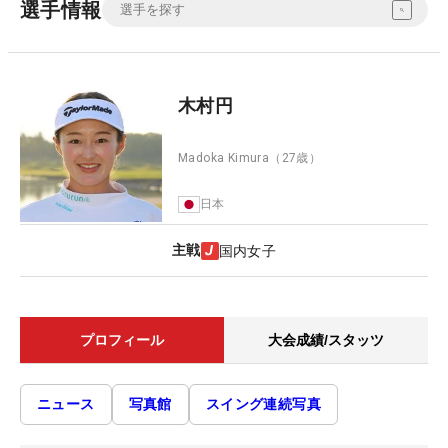
選手情報
木村円
Madoka Kimura
（27歳）
日本
主戦
国内女子
プロフィール
大会成績/スタッツ
ニュース
写真館
スイング連続写真