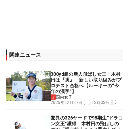
関連ニュース
300yd超の新人飛ばし女王・木村
円は『挑』 新しい取り組みがプ
ロテスト合格へ【ルーキーの“今
年の漢字”】
国内女子
3
2025年12月27日 (土) 13時03分
驚異の326ヤードで98期生“ドラコ
ン女王”獲得 木村円の飛ばしの