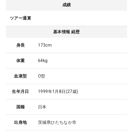
成績
ツアー通算
基本情報 経歴
身長
173cm
体重
64kg
血液型
O型
生年月日
1999年1月8日
(27歳)
国籍
日本
出身地
茨城県ひたちなか市