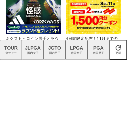
ネクストヒロイン選手とラウ
4日間限定配布！11月までの
ンドできるチャンス！詳しく
プレーに2回使える1,500円分
TOUR
JLPGA
JGTO
LPGA
PGA
閉じる
はこちら！
クーポン配布中！
全ツアー
国内女子
国内男子
米国女子
米国男子
更新
仲宗根澄香が平均パット数
スイスの叡智が生んだTPTシ
『TRTL』で6人抜き！
ャフトで、ゴルフを異次元の
世界へ