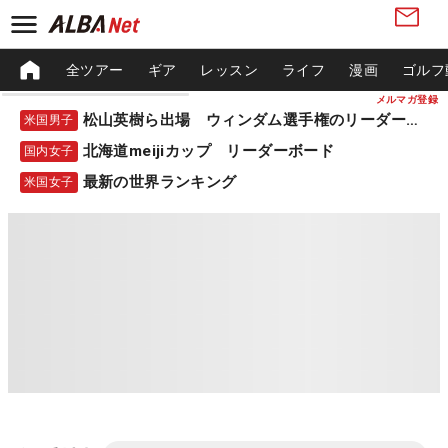
全ツアー
ギア
レッスン
ライフ
漫画
ゴルフ
メルマガ登録
松山英樹ら出場 ウィンダム選手権のリーダーボード
米国男子
北海道meijiカップ リーダーボード
国内女子
最新の世界ランキング
米国女子