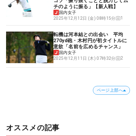
コツ「振り抜くことと脱力してム
チのように振る」【新人戦】
国内女子
1
2025年12月12日 (金) 08時15分
転機は河本結との出会い 平均
270yd砲・木村円が初タイトルに
意欲「名前を広めるチャンス」
国内女子
2
2025年12月11日 (木) 07時32分
ページ上部へ
オススメの記事