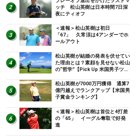
プレーオフ進出をかけたラストマ
2
ッチ 松山英樹は日本時間7日深
夜にティオフ
＜速報＞松山英樹は初日
3
「67」 久常涼は4アンダーでホ
ールアウト
松山英樹が結婚の発表を伏せてい
4
た理由とは？素顔を見せない松山
の“哲学”【Pick Up 米国男子ツア
ー十大ニュース】
松山英樹が7000万円獲得 通算7
5
億円越えでランクアップ【米国男
子賞金ランキング】
＜速報＞松山英樹は首位と4打差
6
の「65」 イーグル奪取で好発
進