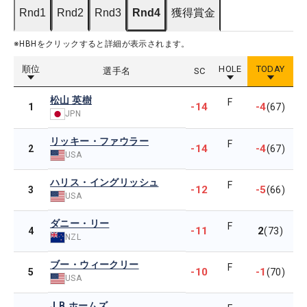
Rnd1
Rnd2
Rnd3
Rnd4
獲得賞金
※HBHをクリックすると詳細が表示されます。
順位
HOLE
TODAY
選手名
SC
松山 英樹
F
-14
-4
1
(67)
JPN
リッキー・ファウラー
F
-14
-4
2
(67)
USA
ハリス・イングリッシュ
F
-12
-5
3
(66)
USA
ダニー・リー
F
-11
2
4
(73)
NZL
ブー・ウィークリー
F
-10
-1
5
(70)
USA
J.B.ホームズ