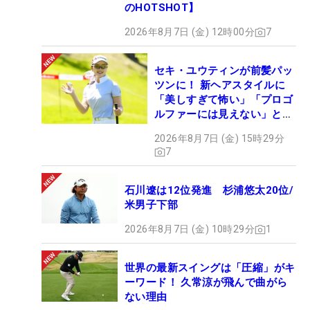
のHOTSHOT】
2026年8月7日 (金) 12時00分
7
セキ・ユウティンが前髪パッ
ツンに！ 新ヘアスタイルに
「美しすぎて怖い」「プロゴ
ルファーには見えない」とコ
メント殺到
2026年8月7日 (金) 15時29分
7
石川遼は12位発進 杉浦悠太20位/
米男子下部
2026年8月7日 (金) 10時29分
1
世界の最新スイングは「圧縮」がキ
ーワード！ 久常涼が飛んで曲がら
ない理由