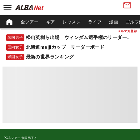
全ツアー
ギア
レッスン
ライフ
漫画
ゴルフ
メルマガ登録
松山英樹ら出場 ウィンダム選手権のリーダーボード
米国男子
北海道meijiカップ リーダーボード
国内女子
最新の世界ランキング
米国女子
PGAツアー
米国男子