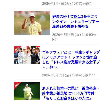
2026年8月4日 (火) 12時30分
1
好調の松山英樹は3番手にラ
ンクイン レギュラーツアー
最終戦の優勝予想発表
2026年8月4日 (火) 14時00分
1
ゴルフウェアとは一味違うギャップ
にノックアウト！ ファンが惚れ直
した「ドレス姿が完璧すぎる女子プ
ロ」神10
2026年8月7日 (金) 19時45分
111
あふれる熊本への思い 首位発進・
鈴木愛が被災地に1000万円寄付
「もらったお金をほかの人に」