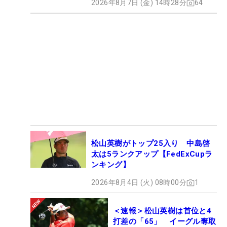
2026年8月7日 (金) 14時28分
64
松山英樹がトップ25入り 中島啓
太は5ランクアップ【FedExCupラ
ンキング】
2026年8月4日 (火) 08時00分
1
＜速報＞松山英樹は首位と4
打差の「65」 イーグル奪取