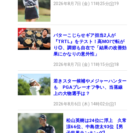
2026年8月7日 (金) 11時25分
19
パターこじらせギア担当2人が
『TRTL』をテスト！高MOIで転が
り◎、調節も自在で「結果の改善効
果にかなりの意外性」
2026年8月7日 (金) 11時15分
18
若きスター候補やメジャーハンター
も PGAプレーオフ争い、当落線
上の大物選手は？
2026年8月6日 (木) 14時02分
1
松山英樹は24位に浮上 久常
涼66位、中島啓太93位【男