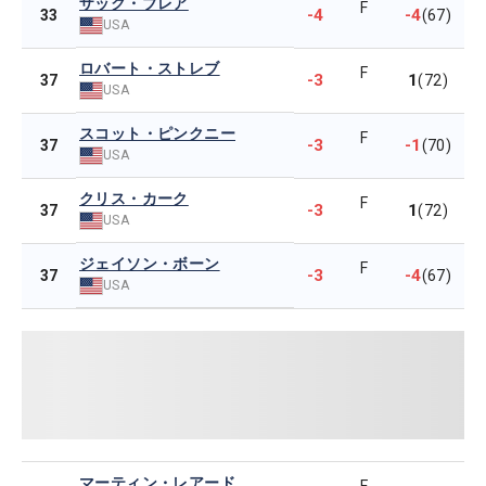
ザック・ブレア
F
-4
-4
33
(67)
USA
ロバート・ストレブ
F
-3
1
37
(72)
USA
スコット・ピンクニー
F
-3
-1
37
(70)
USA
クリス・カーク
F
-3
1
37
(72)
USA
ジェイソン・ボーン
F
-3
-4
37
(67)
USA
マーティン・レアード