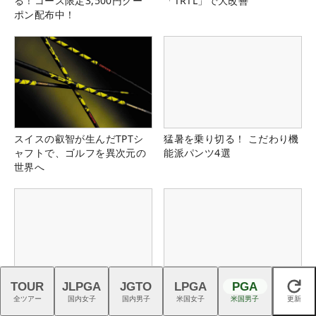
る！コース限定3,500円クー
「TRTL」で大改善
ポン配布中！
スイスの叡智が生んだTPTシ
猛暑を乗り切る！ こだわり機
ャフトで、ゴルフを異次元の
能派パンツ4選
世界へ
TOUR
JLPGA
JGTO
LPGA
PGA
閉じる
最新モデル『FJクオンタム』
新『TENSEIオレンジ』はドラ
全ツアー
国内女子
国内男子
米国女子
米国男子
更新
を石井良介プロがチェック
イバーシャフトの“最適解”