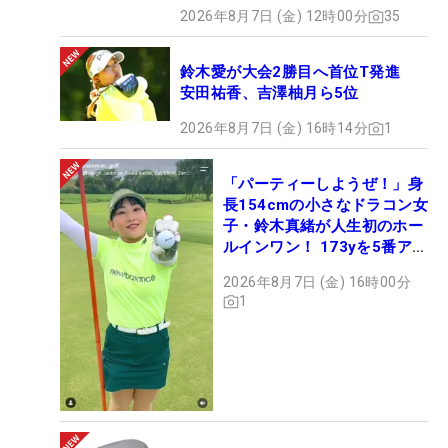
2026年8月7日 (金) 12時00分
35
鈴木愛が大会2勝目へ首位T発進
安田祐香、吉澤柚月ら5位
2026年8月7日 (金) 16時14分
1
「パーティーしようぜ！」身
長154cmの小さなドラコン女
子・鈴木真緒が人生初のホー
ルインワン！ 173yを5番アイ
アンで会心のショット
2026年8月7日 (金) 16時00分
1