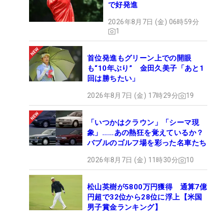
で好発進
2026年8月7日 (金) 06時59分
1
首位発進もグリーン上での開眼
も“10年ぶり” 金田久美子「あと1
回は勝ちたい」
2026年8月7日 (金) 17時29分
19
「いつかはクラウン」「シーマ現
象」……あの熱狂を覚えているか？
バブルのゴルフ場を彩った名車たち
2026年8月7日 (金) 11時30分
10
松山英樹が5800万円獲得 通算7億
円超で32位から28位に浮上【米国
男子賞金ランキング】