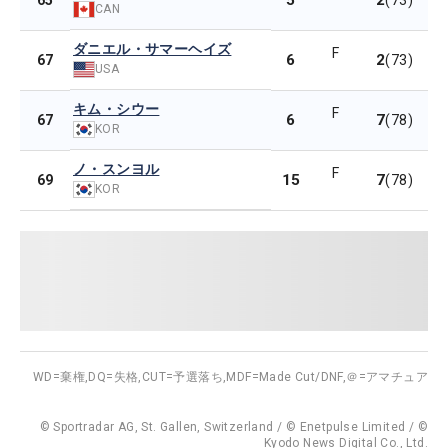
5
2
65
(73)
CAN
ダニエル・サマーヘイズ
F
6
2
67
(73)
USA
キム・シウー
F
6
7
67
(78)
KOR
ノ・スンヨル
F
15
7
69
(78)
KOR
WD=棄権,
DQ=失格,
CUT=予選落ち,
MDF=Made Cut/DNF,
＠=アマチュア
© Sportradar AG, St. Gallen, Switzerland / © Enetpulse Limited / ©
Kyodo News Digital Co., Ltd.