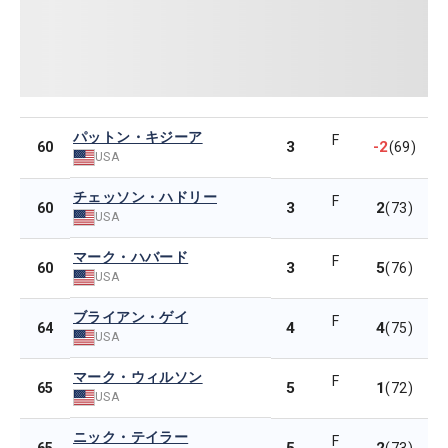
パットン・キジーア
F
3
-2
60
(69)
USA
チェッソン・ハドリー
F
3
2
60
(73)
USA
マーク・ハバード
F
3
5
60
(76)
USA
ブライアン・ゲイ
F
4
4
64
(75)
USA
マーク・ウィルソン
F
5
1
65
(72)
USA
ニック・テイラー
F