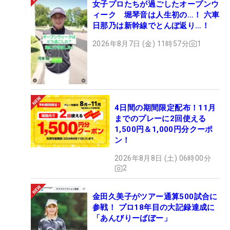
女子プロたちが過ごしたオープンウ
ィーク 堀琴音は人生初の…！ 六車
日那乃は新幹線でとんぼ返り…！
2026年8月7日 (金) 11時57分
1
4日間の期間限定配布！11月
までのプレーに2回使える
1,500円＆1,000円分クーポ
ン！
2026年8月8日 (土) 06時00分
2
金田久美子がツアー通算500試合に
参戦！ プロ18年目の大記録達成に
「あんびりーばぼー」