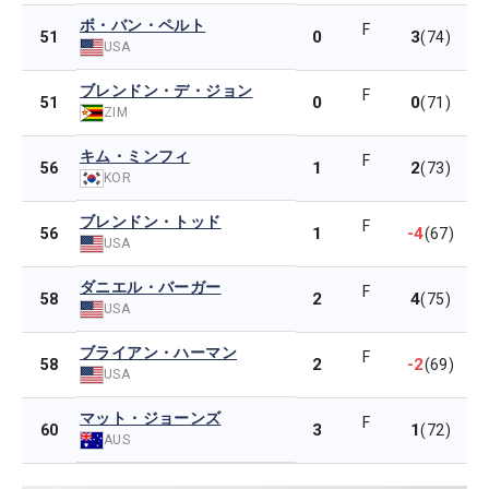
ボ・バン・ペルト
F
0
3
51
(74)
USA
ブレンドン・デ・ジョン
F
0
0
51
(71)
ZIM
キム・ミンフィ
F
1
2
56
(73)
KOR
ブレンドン・トッド
F
1
-4
56
(67)
USA
ダニエル・バーガー
F
2
4
58
(75)
USA
ブライアン・ハーマン
F
2
-2
58
(69)
USA
マット・ジョーンズ
F
3
1
60
(72)
AUS