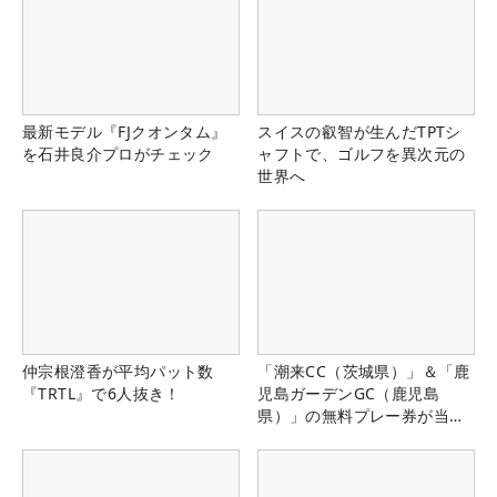
最新モデル『FJクオンタム』
スイスの叡智が生んだTPTシ
を石井良介プロがチェック
ャフトで、ゴルフを異次元の
世界へ
仲宗根澄香が平均パット数
「潮来CC（茨城県）」＆「鹿
『TRTL』で6人抜き！
児島ガーデンGC（鹿児島
県）」の無料プレー券が当た
る！！