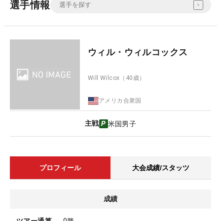
選手情報
ウィル・ウィルコックス
Will Wilcox
（40歳）
アメリカ合衆国
主戦
米国男子
プロフィール
大会成績/スタッツ
成績