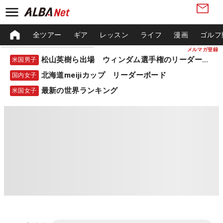
全ツアー
ギア
レッスン
ライフ
漫画
ゴルフ
メルマガ登録
松山英樹ら出場 ウィンダム選手権のリーダーボード
米国男子
北海道meijiカップ リーダーボード
国内女子
最新の世界ランキング
米国女子