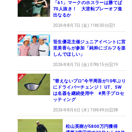
「61」マークのホスラーは勝てば
70人抜き！ 大逆転プレーオフ進
出なるか
2026年8月7日 (金) 11時30分
1
笹生優花主催ジュニアイベントに宮
里美香らが参加「純粋にゴルフを楽
しんでほしい」
2026年8月7日 (金) 07時15分
19
“替えないプロ”今平周吾が10年ぶり
にドライバーチェンジ！ UT、5W
は名器を継続使用中 #男子プロセ
ッティング
2026年8月6日 (木) 15時49分
38
松山英樹が5800万円獲得