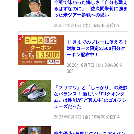
全英で味わった悔しさ「自分も戦え
るはずなのに」 佐久間朱莉に強ま
った米ツアー参戦への思い
2026年8月6日 (木) 16時45分
19
11月までのプレーに使える！
対象コース限定3,500円分ク
ーポン配布中！
2026年8月7日 (金) 06時00分
1
「フワフワ」と「しっかり」の絶妙
なバランス！ 新しい『FJクオンタ
ム』は性能が“ど真ん中”のゴルフシ
ューズだった
2026年8月7日 (金) 10時00分
14
笹生優花が6度目のジュニアイベン