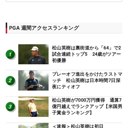
PGA 週間アクセスランキング
松山英樹は裏街道から「64」で2
1
試合連続トップ5 24歳がツアー
初優勝
プレーオフ進出をかけたラストマ
2
ッチ 松山英樹は日本時間7日深
夜にティオフ
松山英樹が7000万円獲得 通算7
3
億円越えでランクアップ【米国男
子賞金ランキング】
＜速報＞松山英樹は初日