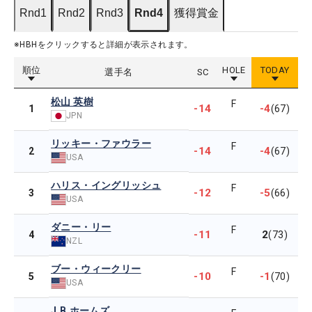
Rnd1
Rnd2
Rnd3
Rnd4
獲得賞金
※HBHをクリックすると詳細が表示されます。
順位
HOLE
TODAY
選手名
SC
松山 英樹
F
-14
-4
1
(67)
JPN
リッキー・ファウラー
F
-14
-4
2
(67)
USA
ハリス・イングリッシュ
F
-12
-5
3
(66)
USA
ダニー・リー
F
-11
2
4
(73)
NZL
ブー・ウィークリー
F
-10
-1
5
(70)
USA
J.B.ホームズ