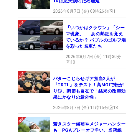
1Rは悪天候のため順延
2026年8月7日 (金) 08時26分
1
「いつかはクラウン」「シー
マ現象」……あの熱狂を覚え
ているか？ バブルのゴルフ場
を彩った名車たち
2026年8月7日 (金) 11時30分
10
パターこじらせギア担当2人が
『TRTL』をテスト！高MOIで転が
り◎、調節も自在で「結果の改善効
果にかなりの意外性」
2026年8月7日 (金) 11時15分
18
若きスター候補やメジャーハンター
も PGAプレーオフ争い、当落線