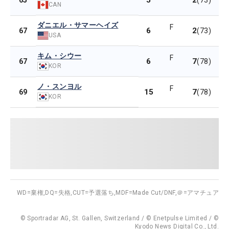
5
2
65
(73)
CAN
ダニエル・サマーヘイズ
F
6
2
67
(73)
USA
キム・シウー
F
6
7
67
(78)
KOR
ノ・スンヨル
F
15
7
69
(78)
KOR
WD=棄権,
DQ=失格,
CUT=予選落ち,
MDF=Made Cut/DNF,
＠=アマチュア
© Sportradar AG, St. Gallen, Switzerland / © Enetpulse Limited / ©
Kyodo News Digital Co., Ltd.