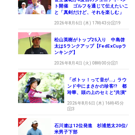
ト開催 ゴルフを通じて伝えたいこ
と「真剣だけど、それを楽しむ」
2026年8月6日 (木) 17時43分
19
松山英樹がトップ25入り 中島啓
太は5ランクアップ【FedExCupラ
ンキング】
2026年8月4日 (火) 08時00分
1
「ボトッ！って音が…」ラウ
ンド中にまさかの珍客!? 都
玲華、頭の上のセミと“共演”
2026年8月6日 (木) 16時45分
3
石川遼は12位発進 杉浦悠太20位/
米男子下部