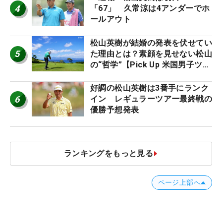
4
「67」 久常涼は4アンダーでホ
ールアウト
松山英樹が結婚の発表を伏せてい
5
た理由とは？素顔を見せない松山
の“哲学”【Pick Up 米国男子ツア
ー十大ニュース】
好調の松山英樹は3番手にランク
6
イン レギュラーツアー最終戦の
優勝予想発表
ランキングをもっと見る
ページ上部へ