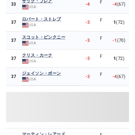
ザック・ブレア
F
-4
-4
33
(67)
USA
ロバート・ストレブ
F
-3
1
37
(72)
USA
スコット・ピンクニー
F
-3
-1
37
(70)
USA
クリス・カーク
F
-3
1
37
(72)
USA
ジェイソン・ボーン
F
-3
-4
37
(67)
USA
マーティン・レアード