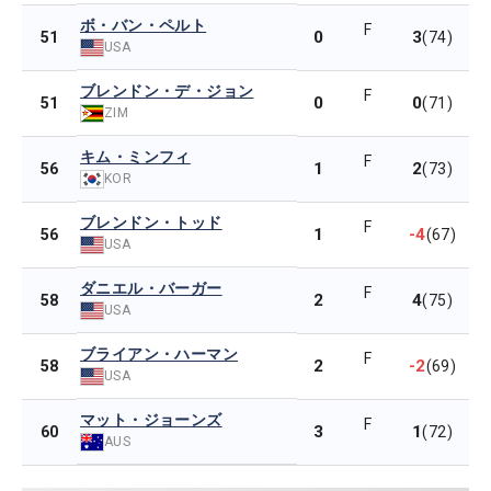
ボ・バン・ペルト
F
0
3
51
(74)
USA
ブレンドン・デ・ジョン
F
0
0
51
(71)
ZIM
キム・ミンフィ
F
1
2
56
(73)
KOR
ブレンドン・トッド
F
1
-4
56
(67)
USA
ダニエル・バーガー
F
2
4
58
(75)
USA
ブライアン・ハーマン
F
2
-2
58
(69)
USA
マット・ジョーンズ
F
3
1
60
(72)
AUS