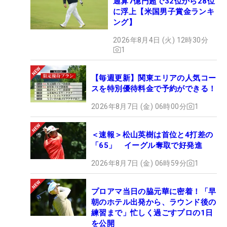
通算7億円超で32位から28位
に浮上【米国男子賞金ランキ
ング】
2026年8月4日 (火) 12時30分
1
【毎週更新】関東エリアの人気コー
スを特別優待料金で予約ができる！
2026年8月7日 (金) 06時00分
1
＜速報＞松山英樹は首位と4打差の
「65」 イーグル奪取で好発進
2026年8月7日 (金) 06時59分
1
プロアマ当日の脇元華に密着！「早
朝のホテル出発から、ラウンド後の
練習まで」忙しく過ごすプロの1日
を公開