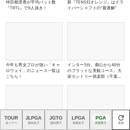
仲宗根澄香が平均パット数
新『TENSEIオレンジ』はドラ
『TRTL』で6人抜き！
イバーシャフトの“最適解”
今年も男女プロが強い「キャ
インター5分、都心から60分
ロウェイ」のニュース一覧は
のフラットな美観コース。大
こちら！
栄カントリー俱楽部（千葉
県）
TOUR
JLPGA
JGTO
LPGA
PGA
閉じる
全ツアー
国内女子
国内男子
米国女子
米国男子
更新
アディダス『コードカオス
ゴルフの熱狂を、つくる仕