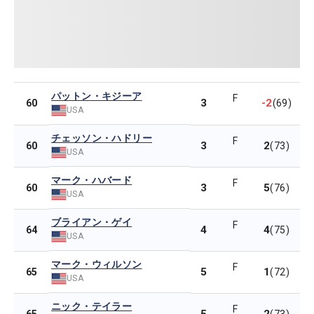
パットン・キジーア
F
3
-2
60
(69)
USA
チェッソン・ハドリー
F
3
2
60
(73)
USA
マーク・ハバード
F
3
5
60
(76)
USA
ブライアン・ゲイ
F
4
4
64
(75)
USA
マーク・ウィルソン
F
5
1
65
(72)
USA
ニック・テイラー
F