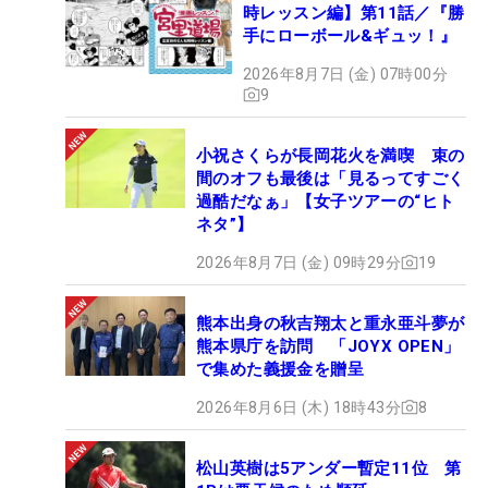
時レッスン編】第11話／『勝
手にローボール&ギュッ！』
2026年8月7日 (金) 07時00分
9
小祝さくらが長岡花火を満喫 束の
間のオフも最後は「見るってすごく
過酷だなぁ」【女子ツアーの“ヒト
ネタ”】
2026年8月7日 (金) 09時29分
19
熊本出身の秋吉翔太と重永亜斗夢が
熊本県庁を訪問 「JOYX OPEN」
で集めた義援金を贈呈
2026年8月6日 (木) 18時43分
8
松山英樹は5アンダー暫定11位 第