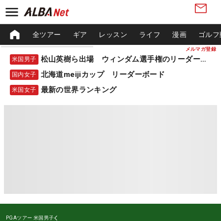
全ツアー
ギア
レッスン
ライフ
漫画
ゴルフ
メルマガ登録
松山英樹ら出場 ウィンダム選手権のリーダーボード
米国男子
北海道meijiカップ リーダーボード
国内女子
最新の世界ランキング
米国女子
PGAツアー
米国男子