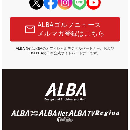
ALBAゴルフニュース
メルマガ登録はこちら
ALBA NetはR&Aのオフィシャルデジタルパートナー、および
USLPGAの日本公式サイトパートナーです。