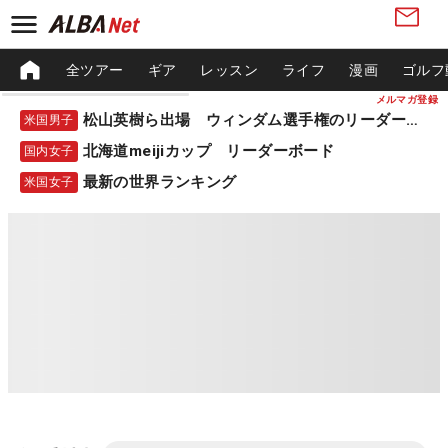
全ツアー
ギア
レッスン
ライフ
漫画
ゴルフ
メルマガ登録
松山英樹ら出場 ウィンダム選手権のリーダーボード
米国男子
北海道meijiカップ リーダーボード
国内女子
最新の世界ランキング
米国女子