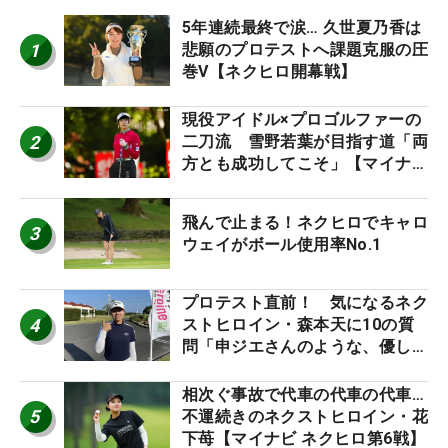
5年連続最終で涙… 久世夏乃香は
1
悲願のプロテストへ課題克服の圧
巻V【ネクヒロ開幕戦】
現役アイドル×プロゴルファーの
2
二刀流 雪野若葉が目指す道「両
方とも成功してこそ」【マイナビ
ネクストヒロインツアー】
飛んで止まる！ネクヒロでキャロ
3
ウェイがボール使用率No.1
プロテスト直前！ 気になるネク
4
ストヒロイン・森本天に10の質
問「申ジエさんのような、優しく
て、人柄がよくて、そういうプロ
になりたいです」
相次ぐ事故で代車の代車の代車…
5
不運続きのネクストヒロイン・花
下苺【マイナビ ネクヒロ第6戦】