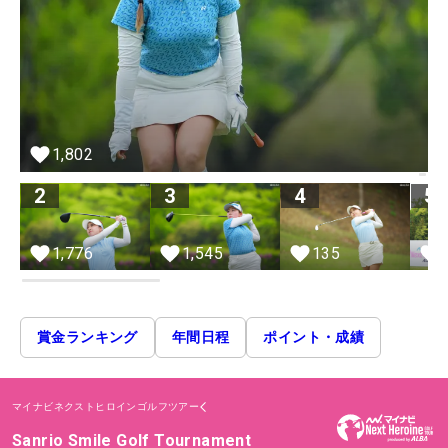
1,802
2
3
4
5
135
1,776
1,545
賞金ランキング
年間日程
ポイント・成績
マイナビネクストヒロインゴルフツアー
Sanrio Smile Golf Tournament