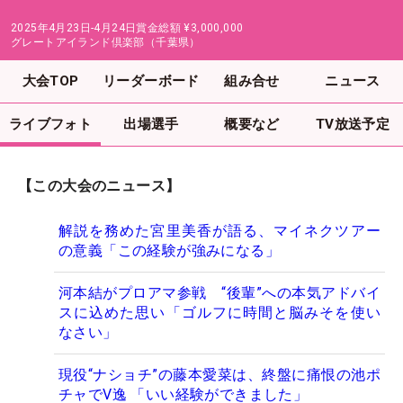
2025年4月23日-4月24日
賞金総額
¥3,000,000
グレートアイランド倶楽部（千葉県）
大会TOP
リーダーボード
組み合せ
ニュース
ライブフォト
出場選手
概要など
TV放送予定
【この大会のニュース】
解説を務めた宮里美香が語る、マイネクツアー
の意義「この経験が強みになる」
河本結がプロアマ参戦 “後輩”への本気アドバイ
スに込めた思い「ゴルフに時間と脳みそを使い
なさい」
現役“ナショチ”の藤本愛菜は、終盤に痛恨の池ポ
チャでV逸 「いい経験ができました」