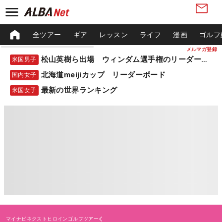
全ツアー
ギア
レッスン
ライフ
漫画
ゴルフ
メルマガ登録
松山英樹ら出場 ウィンダム選手権のリーダーボード
米国男子
北海道meijiカップ リーダーボード
国内女子
最新の世界ランキング
米国女子
マイナビネクストヒロインゴルフツアー