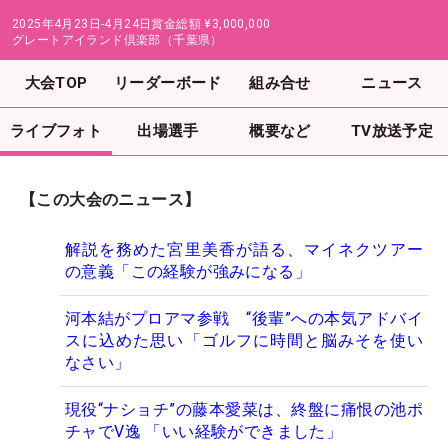
2025年4月23日-4月24日
賞金総額
¥3,000,000
グレートアイランド倶楽部（千葉県）
大会TOP
リーダーボード
組み合せ
ニュース
ライブフォト
出場選手
概要など
TV放送予定
【この大会のニュース】
解説を務めた宮里美香が語る、マイネクツアー
の意義「この経験が強みになる」
河本結がプロアマ参戦 “後輩”への本気アドバイ
スに込めた思い「ゴルフに時間と脳みそを使い
なさい」
現役“ナショチ”の藤本愛菜は、終盤に痛恨の池ポ
チャでV逸 「いい経験ができました」