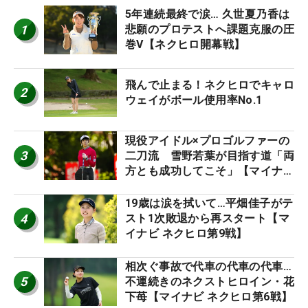
5年連続最終で涙… 久世夏乃香は
1
悲願のプロテストへ課題克服の圧
巻V【ネクヒロ開幕戦】
飛んで止まる！ネクヒロでキャロ
2
ウェイがボール使用率No.1
現役アイドル×プロゴルファーの
3
二刀流 雪野若葉が目指す道「両
方とも成功してこそ」【マイナビ
ネクストヒロインツアー】
19歳は涙を拭いて…平畑佳子がテ
4
スト1次敗退から再スタート【マ
イナビ ネクヒロ第9戦】
相次ぐ事故で代車の代車の代車…
5
不運続きのネクストヒロイン・花
下苺【マイナビ ネクヒロ第6戦】