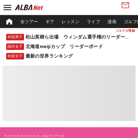
全ツアー
ギア
レッスン
ライフ
漫画
ゴルフ
メルマガ登録
松山英樹ら出場 ウィンダム選手権のリーダーボード
米国男子
北海道meijiカップ リーダーボード
国内女子
最新の世界ランキング
米国女子
マイナビネクストヒロインゴルフツアー