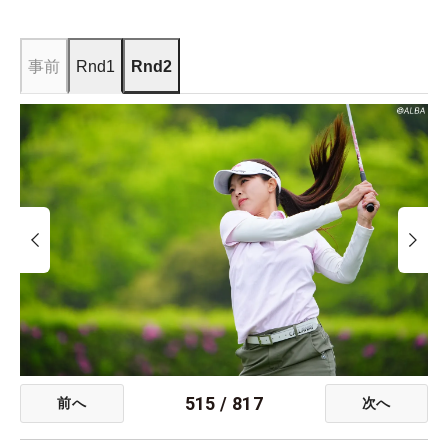
事前
Rnd1
Rnd2
515
/
817
前へ
次へ