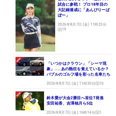
試合に参戦！ プロ18年目の
大記録達成に「あんびりーば
ぼー」
2026年8月7日 (金) 11時25分
19
「いつかはクラウン」「シーマ現
象」……あの熱狂を覚えているか？
バブルのゴルフ場を彩った名車たち
2026年8月7日 (金) 11時30分
10
鈴木愛が大会2勝目へ首位T発進
安田祐香、吉澤柚月ら5位
2026年8月7日 (金) 16時14分
1