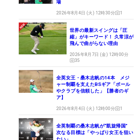
場
2026年8月4日 (火) 12時30分
1
世界の最新スイングは「圧
縮」がキーワード！ 久常涼が
飛んで曲がらない理由
2026年8月7日 (金) 12時00分
35
全英女王・桑木志帆の14本 メジ
ャー制覇を支えたBSギア「ボール
やクラブを信頼した」【勝者のギ
ア】
2026年8月4日 (火) 12時00分
1
全英制覇の桑木志帆が“凱旋帰国”
次なる目標は「やっぱり女王を狙い
たい」