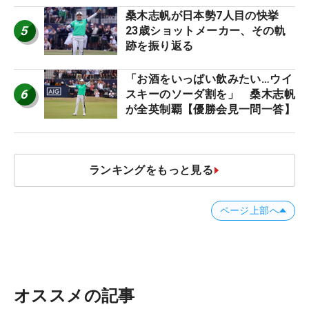
桑木志帆が日本勢7人目の快挙
5
23歳ショットメーカー、その軌
跡を振り返る
「お酒をいっぱい飲みたい…ウイ
6
スキーのソーダ割を」 桑木志帆
が全英制覇【優勝会見一問一答】
ランキングをもっと見る
ページ上部へ
オススメの記事