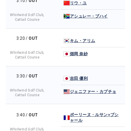
3:10
/
OUT
リウ・ユ
Whirlwind Golf Club,
アシュレー・ブハイ
Cattail Course
3:20
/
OUT
キム・アリム
Whirlwind Golf Club,
畑岡 奈紗
Cattail Course
3:30
/
OUT
吉田 優利
Whirlwind Golf Club,
ジェニファー・カプチョ
Cattail Course
ポーリーヌ・ルサン=ブシ
3:40
/
OUT
ャール
Whirlwind Golf Club,