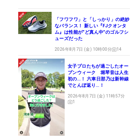
「フワフワ」と「しっかり」の絶妙
なバランス！ 新しい『FJクオンタ
ム』は性能が“ど真ん中”のゴルフシ
ューズだった
2026年8月7日 (金) 10時00分
14
女子プロたちが過ごしたオー
プンウィーク 堀琴音は人生
初の…！ 六車日那乃は新幹線
でとんぼ返り…！
2026年8月7日 (金) 11時57分
1