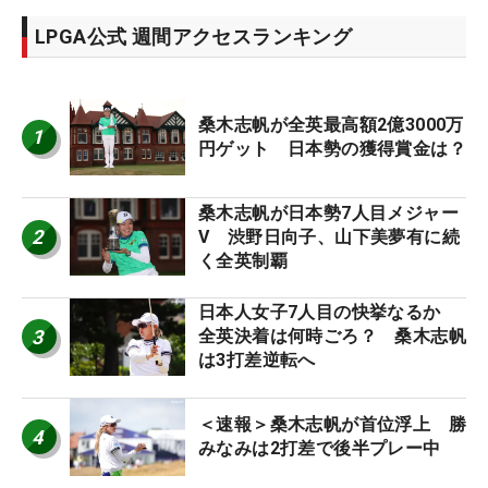
LPGA公式 週間アクセスランキング
桑木志帆が全英最高額2億3000万
1
円ゲット 日本勢の獲得賞金は？
桑木志帆が日本勢7人目メジャー
2
V 渋野日向子、山下美夢有に続
く全英制覇
日本人女子7人目の快挙なるか
3
全英決着は何時ごろ？ 桑木志帆
は3打差逆転へ
＜速報＞桑木志帆が首位浮上 勝
4
みなみは2打差で後半プレー中