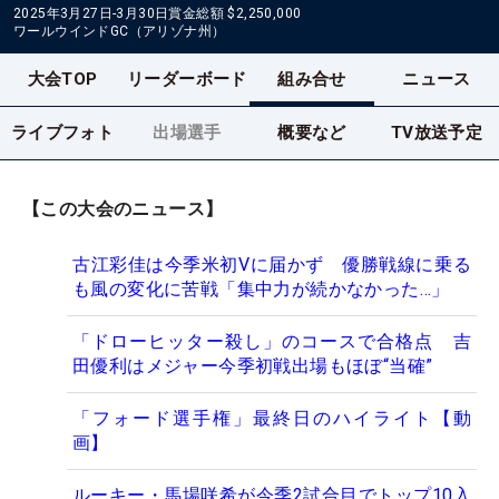
2025年3月27日-3月30日
賞金総額
$2,250,000
ワールウインドGC（アリゾナ州）
大会TOP
リーダーボード
組み合せ
ニュース
ライブフォト
出場選手
概要など
TV放送予定
【この大会のニュース】
古江彩佳は今季米初Vに届かず 優勝戦線に乗る
も風の変化に苦戦「集中力が続かなかった…」
「ドローヒッター殺し」のコースで合格点 吉
田優利はメジャー今季初戦出場もほぼ“当確”
「フォード選手権」最終日のハイライト【動
画】
ルーキー・馬場咲希が今季2試合目でトップ10入