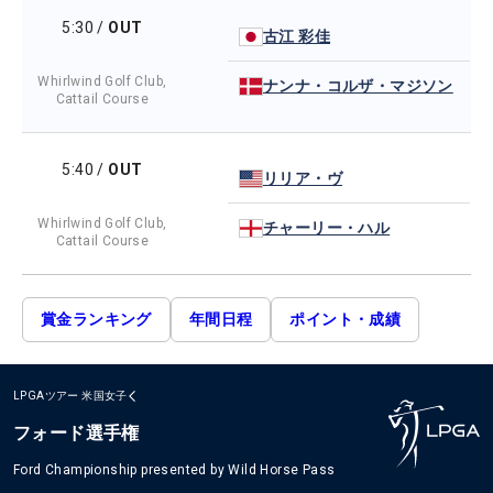
5:30
/
OUT
古江 彩佳
Whirlwind Golf Club,
ナンナ・コルザ・マジソン
Cattail Course
5:40
/
OUT
リリア・ヴ
Whirlwind Golf Club,
チャーリー・ハル
Cattail Course
賞金ランキング
年間日程
ポイント・成績
LPGAツアー
米国女子
フォード選手権
Ford Championship presented by Wild Horse Pass