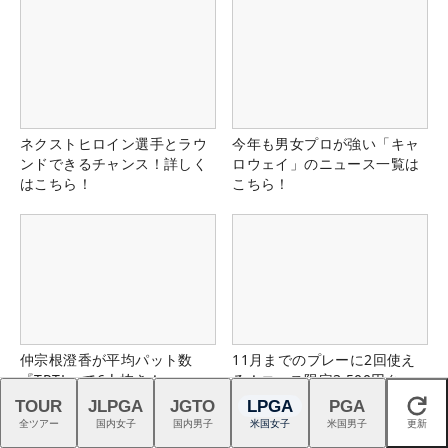
ネクストヒロイン選手とラウ
今年も男女プロが強い「キャ
ンドできるチャンス！詳しく
ロウェイ」のニュース一覧は
はこちら！
こちら！
仲宗根澄香が平均パット数
11月までのプレーに2回使え
『TRTL』で6人抜き！
る！コース限定3,500円クー
ポン配布中！
TOUR
JLPGA
JGTO
LPGA
PGA
閉じる
全ツアー
国内女子
国内男子
米国女子
米国男子
更新