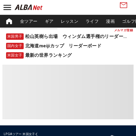
全ツアー
ギア
レッスン
ライフ
漫画
ゴルフ
メルマガ登録
松山英樹ら出場 ウィンダム選手権のリーダーボード
米国男子
北海道meijiカップ リーダーボード
国内女子
最新の世界ランキング
米国女子
LPGAツアー
米国女子