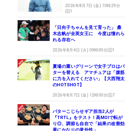
2026年8月7日 (金) 10時29分
1
「日向子ちゃんを見て育った」 桑
木志帆が全英女王に 今度は憧れら
れる存在へ
2026年8月4日 (火) 09時00分
1
夏場の重いグリーンで女子プロはパ
ターを替える アマチュアは「腹筋
に力を入れてください」【大西翔太
のHOTSHOT】
2026年8月7日 (金) 12時00分
7
パターこじらせギア担当2人が
『TRTL』をテスト！高MOIで転が
り◎、調節も自在で「結果の改善効
果にかなりの意外性」