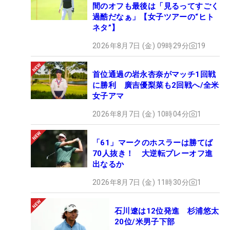
間のオフも最後は「見るってすごく
過酷だなぁ」【女子ツアーの“ヒト
ネタ”】
2026年8月7日 (金) 09時29分
19
首位通過の岩永杏奈がマッチ1回戦
に勝利 廣吉優梨菜も2回戦へ/全米
女子アマ
2026年8月7日 (金) 10時04分
1
「61」マークのホスラーは勝てば
70人抜き！ 大逆転プレーオフ進
出なるか
2026年8月7日 (金) 11時30分
1
石川遼は12位発進 杉浦悠太
20位/米男子下部