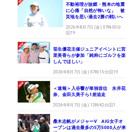
不動裕理が故郷・熊本の地震
に心痛「自然が怖いな」 被
災地を思い過去2勝の戦いへ
2026年8月7日 (金) 07時50分
19
笹生優花主催ジュニアイベントに宮
里美香らが参加「純粋にゴルフを楽
しんでほしい」
2026年8月7日 (金) 07時15分
19
＜速報＞入谷響が単独首位 永井花
奈、金田久美子ら1差追走
2026年8月7日 (金) 12時42分
1
桑木志帆がメジャーV AIG女子オ
ープンは過去最多の5万5000人が来