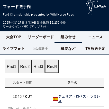
フォード選手権
Ford Championship presented by Wild Horse Pass
2025年3月27日-3月30日
賞金総額
$2,250,000
ワールウインドGC（アリゾナ州）
大会TOP
リーダーボード
組み合せ
ニュース
ライブフォト
出場選手
概要など
TV放送予定
Rnd1
Rnd2
Rnd3
Rnd4
スタート時間
選手名
ジュリア・ロペス・ラミレ
23:40
/
OUT
ス
Whirlwind Golf Club,