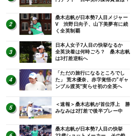
桑木志帆が日本勢7人目メジャー
2
V 渋野日向子、山下美夢有に続
く全英制覇
日本人女子7人目の快挙なるか
3
全英決着は何時ごろ？ 桑木志帆
は3打差逆転へ
「ただの旅行になるところでし
4
た」 荒木優奈、赤字覚悟の“ギャ
ンブル渡英”実らせ初の全英へ
＜速報＞桑木志帆が首位浮上 勝
5
みなみは2打差で後半プレー中
桑木志帆が日本勢7人目の快挙
6
23歳ショットメーカー、その軌