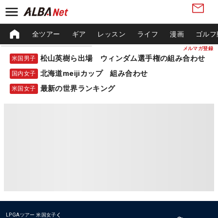
全ツアー
ギア
レッスン
ライフ
漫画
ゴルフ
メルマガ登録
松山英樹ら出場 ウィンダム選手権の組み合わせ
米国男子
北海道meijiカップ 組み合わせ
国内女子
最新の世界ランキング
米国女子
LPGAツアー
米国女子