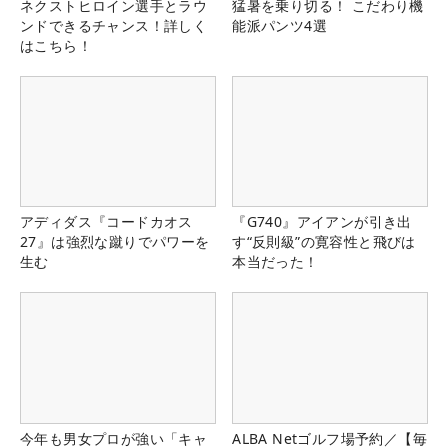
ネクストヒロイン選手とラウ
猛暑を乗り切る！ こだわり機
ンドできるチャンス！詳しく
能派パンツ4選
はこちら！
アディダス『コードカオス
『G740』アイアンが引き出
27』は強烈な蹴りでパワーを
す“反則級”の寛容性と飛びは
生む
本当だった！
今年も男女プロが強い「キャ
ALBA Netゴルフ場予約／【毎