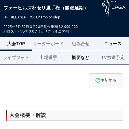
ファーヒルズ朴セリ選手権（開催延期）
FIR HILLS SERI PAK Championship
2025年3月20日-3月23日
賞金総額
$2,000,000
パロス・ベルデスGC（カリフォルニア州）
大会TOP
リーダーボード
組み合せ
ニュース
ライブフォト
出場選手
概要など
TV放送予定
更新する
大会概要・解説