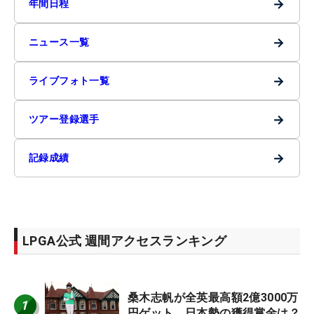
→
年間日程
→
ニュース一覧
→
ライブフォト一覧
→
ツアー登録選手
→
記録成績
LPGA公式 週間アクセスランキング
桑木志帆が全英最高額2億3000万
1
円ゲット 日本勢の獲得賞金は？