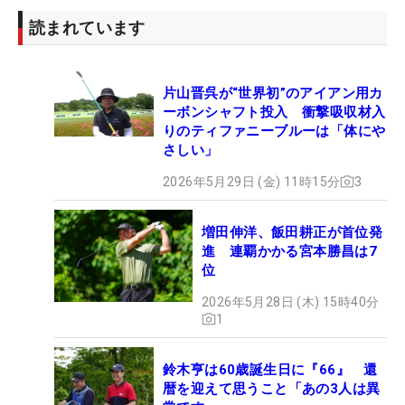
読まれています
片山晋呉が“世界初”のアイアン用カ
ーボンシャフト投入 衝撃吸収材入
りのティファニーブルーは「体にや
さしい」
2026年5月29日 (金) 11時15分
3
増田伸洋、飯田耕正が首位発
進 連覇かかる宮本勝昌は7
位
2026年5月28日 (木) 15時40分
1
鈴木亨は60歳誕生日に『66』 還
暦を迎えて思うこと「あの3人は異