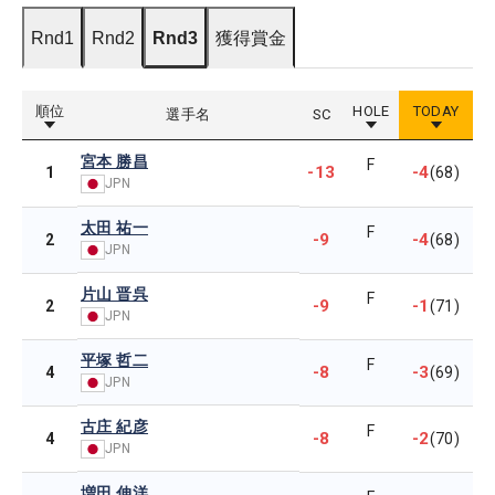
Rnd1
Rnd2
Rnd3
獲得賞金
順位
HOLE
TODAY
選手名
SC
宮本 勝昌
F
-13
-4
1
(68)
JPN
太田 祐一
F
-9
-4
2
(68)
JPN
片山 晋呉
F
-9
-1
2
(71)
JPN
平塚 哲二
F
-8
-3
4
(69)
JPN
古庄 紀彦
F
-8
-2
4
(70)
JPN
増田 伸洋