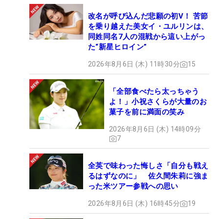
改名が呼び込んだ悲願の初V！ 苦節
を乗り越えた美女イ・ユルリンは、
同姓同名7人の混戦から這い上がっ
た“新星ヒロイン”
2026年8月6日 (木) 11時30分
15
「全部食べたら太っちゃう
よ！」小祝さくらが大量のお
菓子を前に満面の笑み
2026年8月6日 (木) 14時09分
7
全英で味わった悔しさ「自分も戦え
るはずなのに」 佐久間朱莉に強ま
った米ツアー参戦への思い
2026年8月6日 (木) 16時45分
19