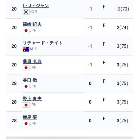
I・J・ジャン
F
-1
-2
20
(70)
KOR
篠崎 紀夫
F
-1
2
20
(74)
JPN
リチャード・テイト
F
-1
3
20
(75)
AUS
桑原 克典
F
-1
3
20
(75)
JPN
谷口 徹
F
0
3
28
(75)
JPN
野上 貴夫
F
0
3
28
(75)
JPN
横尾 要
F
0
3
28
(75)
JPN