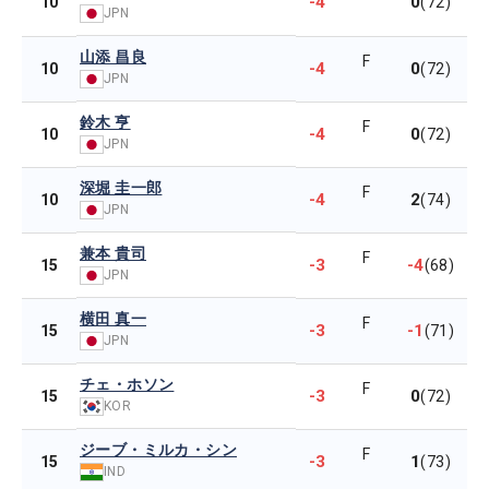
-4
0
10
(72)
JPN
山添 昌良
F
-4
0
10
(72)
JPN
鈴木 亨
F
-4
0
10
(72)
JPN
深堀 圭一郎
F
-4
2
10
(74)
JPN
兼本 貴司
F
-3
-4
15
(68)
JPN
横田 真一
F
-3
-1
15
(71)
JPN
チェ・ホソン
F
-3
0
15
(72)
KOR
ジーブ・ミルカ・シン
F
-3
1
15
(73)
IND