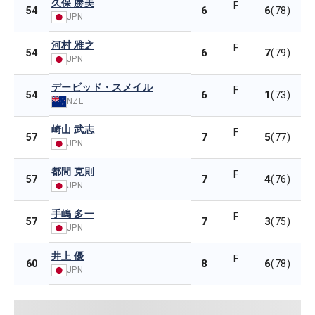
久保 勝美
F
6
6
54
(78)
JPN
河村 雅之
F
6
7
54
(79)
JPN
デービッド・スメイル
F
6
1
54
(73)
NZL
崎山 武志
F
7
5
57
(77)
JPN
都間 克則
F
7
4
57
(76)
JPN
手嶋 多一
F
7
3
57
(75)
JPN
井上 優
F
8
6
60
(78)
JPN