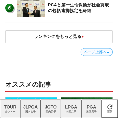
PGAと第一生命保険が社会貢献
6
の包括連携協定を締結
ランキングをもっと見る
ページ上部へ
オススメの記事
TOUR
JLPGA
JGTO
LPGA
PGA
閉じる
全ツアー
国内女子
国内男子
米国女子
米国男子
更新