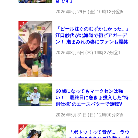
常です」
2026年5月29日 (金) 10時13分
6
「ビール注ぐのむずかしかった…」
江口紗代が北海道で初ビアガーデ
ン！ 泡まみれの姿にファンも爆笑
2026年8月6日 (木) 13時27分
1
60歳になってもマークセンは強
い！ 最終日に急きょ投入した“特
別仕様”のエースパターで逆転V
2026年5月31日 (日) 12時00分
6
「ボトッ！って音が…」ラウ