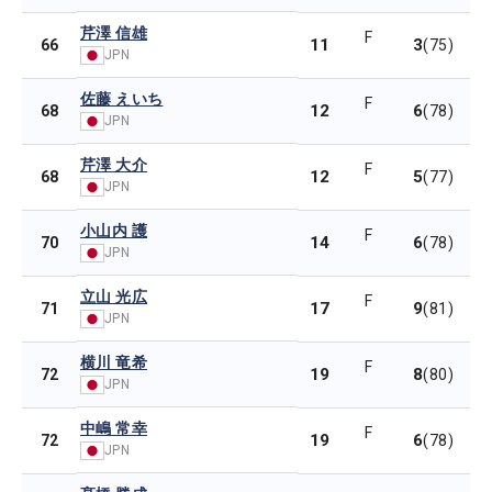
芹澤 信雄
F
11
3
66
(75)
JPN
佐藤 えいち
F
12
6
68
(78)
JPN
芹澤 大介
F
12
5
68
(77)
JPN
小山内 護
F
14
6
70
(78)
JPN
立山 光広
F
17
9
71
(81)
JPN
横川 竜希
F
19
8
72
(80)
JPN
中嶋 常幸
F
19
6
72
(78)
JPN