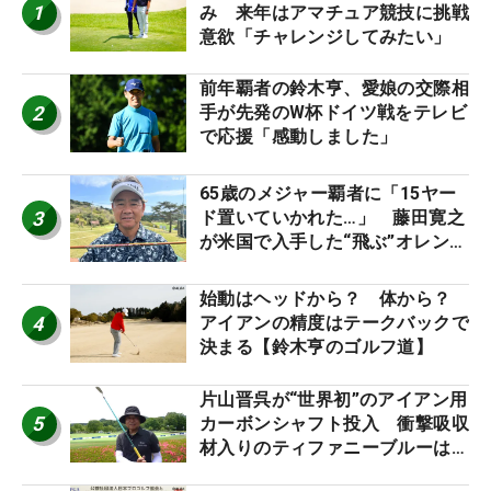
1
み 来年はアマチュア競技に挑戦
意欲「チャレンジしてみたい」
前年覇者の鈴木亨、愛娘の交際相
2
手が先発のW杯ドイツ戦をテレビ
で応援「感動しました」
65歳のメジャー覇者に「15ヤー
3
ド置いていかれた…」 藤田寛之
が米国で入手した“飛ぶ”オレンジ
シャフトは米シニア使用率2位
始動はヘッドから？ 体から？
4
アイアンの精度はテークバックで
決まる【鈴木亨のゴルフ道】
片山晋呉が“世界初”のアイアン用
5
カーボンシャフト投入 衝撃吸収
材入りのティファニーブルーは
「体にやさしい」