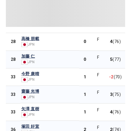
高橋 朋載
F
0
4
28
(76)
JPN
加藤 仁
F
0
5
28
(77)
JPN
今野 康晴
F
1
-2
33
(70)
JPN
齋藤 光博
F
1
3
33
(75)
JPN
矢澤 直樹
F
1
4
33
(76)
JPN
塚田 好宣
F
2
2
36
(74)