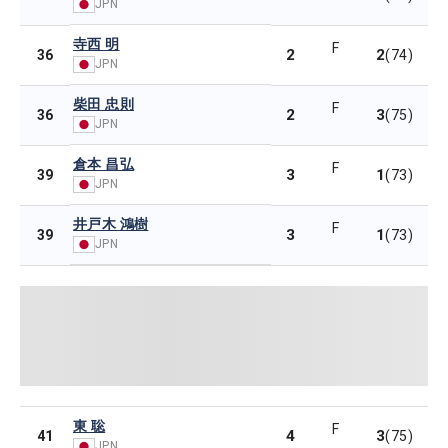
JPN
寺西 明
F
2
2
36
(74)
JPN
柴田 忠則
F
2
3
36
(75)
JPN
倉本 昌弘
F
3
1
39
(73)
JPN
井戸木 鴻樹
F
3
1
39
(73)
JPN
東 聡
F
4
3
41
(75)
JPN