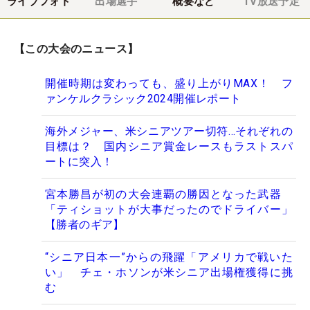
ライブフォト
出場選手
概要など
TV放送予定
【この大会のニュース】
開催時期は変わっても、盛り上がりMAX！ フ
ァンケルクラシック2024開催レポート
海外メジャー、米シニアツアー切符…それぞれの
目標は？ 国内シニア賞金レースもラストスパ
ートに突入！
宮本勝昌が初の大会連覇の勝因となった武器
「ティショットが大事だったのでドライバー」
【勝者のギア】
“シニア日本一”からの飛躍「アメリカで戦いた
い」 チェ・ホソンが米シニア出場権獲得に挑
む