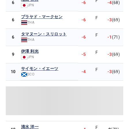
F
-6
-4
6
(68)
JPN
プラヤド・マークセン
F
-6
-3
6
(69)
THA
タマヌーン・スリロット
F
-6
-1
6
(71)
THA
伊澤 利光
F
-5
-3
9
(69)
JPN
サイモン・イエーツ
F
-4
-3
10
(69)
SCO
清水 洋一
F