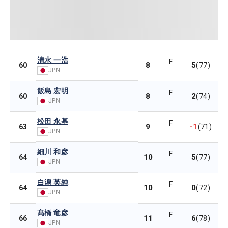
清水 一浩
F
8
5
60
(77)
JPN
飯島 宏明
F
8
2
60
(74)
JPN
松田 永基
F
9
-1
63
(71)
JPN
細川 和彦
F
10
5
64
(77)
JPN
白潟 英純
F
10
0
64
(72)
JPN
髙橋 竜彦
F
11
6
66
(78)
JPN