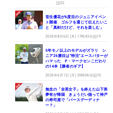
22
笹生優花が6度目のジュニアイベン
ト開催 ゴルフを通じて伝えたいこ
と「真剣だけど、それを楽しむ」
2026年8月6日 (木) 17時43分
19
5年モノ以上のモデルがズラリ シ
ニア26勝目は“特注”エースパターが
ハマった P・マークセンこだわり
の14本【勝者のギア】
2026年6月1日 (月) 20時06分
10
無念の「全英女子」を終えた山下美
夢有が帰国 きょうだい揃って神戸
の寿司屋で「バースデーディナ
ー？」