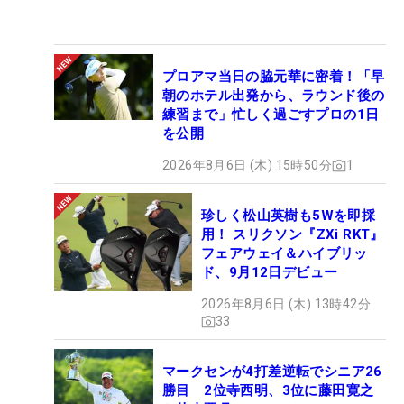
プロアマ当日の脇元華に密着！「早
朝のホテル出発から、ラウンド後の
練習まで」忙しく過ごすプロの1日
を公開
2026年8月6日 (木) 15時50分
1
珍しく松山英樹も5Wを即採
用！ スリクソン『ZXi RKT』
フェアウェイ＆ハイブリッ
ド、9月12日デビュー
2026年8月6日 (木) 13時42分
33
マークセンが4打差逆転でシニア26
勝目 2位寺西明、3位に藤田寛之