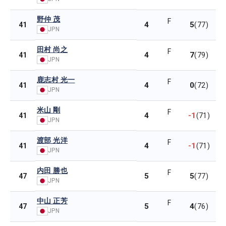
野仲 茂
F
4
5
41
(77)
JPN
田村 尚之
F
4
7
41
(79)
JPN
鹿志村 光一
F
4
0
41
(72)
JPN
米山 剛
F
4
-1
41
(71)
JPN
渡部 光洋
F
4
-1
41
(71)
JPN
内田 勝也
F
5
5
47
(77)
JPN
中山 正芳
F
5
4
47
(76)
JPN