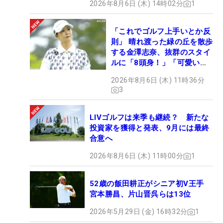
2026年8月6日 (木) 14時02分
1
「これでゴルフ上手いとか反
則」 晴れ渡った緑の丘を散歩
する金澤志奈、抜群のスタイ
ルに「8頭身！」「可愛いに
も程がある」
2026年8月6日 (木) 11時36分
3
LIVゴルフは来季も継続？ 新たな
投資家を獲得と発表、9月には最終
合意へ
2026年8月6日 (木) 11時00分
1
52歳の飯田耕正がシニア初V王手
宮本勝昌、片山晋呉らは13位
2026年5月29日 (金) 16時32分
1