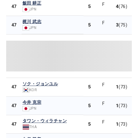
飯田 耕正
F
5
4
47
(76)
JPN
梶川 武志
F
5
3
47
(75)
JPN
ソク・ジョンユル
F
5
1
47
(73)
KOR
今井 克宗
F
5
1
47
(73)
JPN
タワン・ウィラチャン
F
5
1
47
(73)
THA