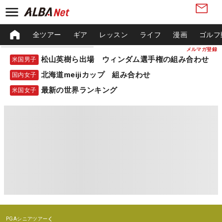
全ツアー
ギア
レッスン
ライフ
漫画
ゴルフ
メルマガ登録
松山英樹ら出場 ウィンダム選手権の組み合わせ
米国男子
北海道meijiカップ 組み合わせ
国内女子
最新の世界ランキング
米国女子
PGAシニアツアー