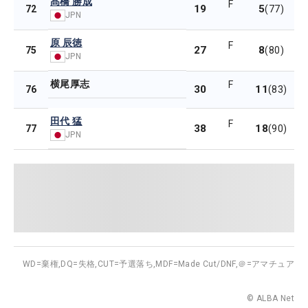
髙橋 勝成
F
19
5
72
(77)
JPN
原 辰徳
F
27
8
75
(80)
JPN
横尾厚志
F
30
11
76
(83)
田代 猛
F
38
18
77
(90)
JPN
WD=棄権,
DQ=失格,
CUT=予選落ち,
MDF=Made Cut/DNF,
＠=アマチュア
© ALBA Net