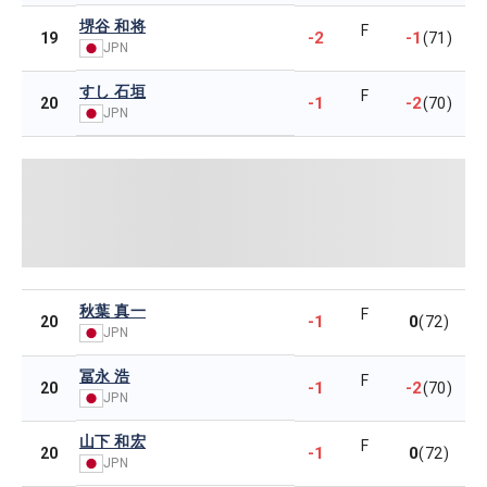
堺谷 和将
F
-2
-1
19
(71)
JPN
すし 石垣
F
-1
-2
20
(70)
JPN
秋葉 真一
F
-1
0
20
(72)
JPN
冨永 浩
F
-1
-2
20
(70)
JPN
山下 和宏
F
-1
0
20
(72)
JPN