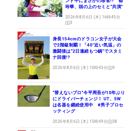
ンド中にまさかの珍客!? 都
玲華、頭の上のセミと“共演”
2026年8月6日 (木) 16時45分
3
身長154cmのドラコン女子が大会
で2階級制覇！「40°近い気温」の
激闘後は“2日連続もつ鍋”でスタミ
ナ回復!?
2026年8月6日 (木) 10時43分
9
“替えないプロ”今平周吾が10年ぶり
にドライバーチェンジ！ UT、5W
は名器を継続使用中 #男子プロセ
ッティング
2026年8月6日 (木) 15時49分
38