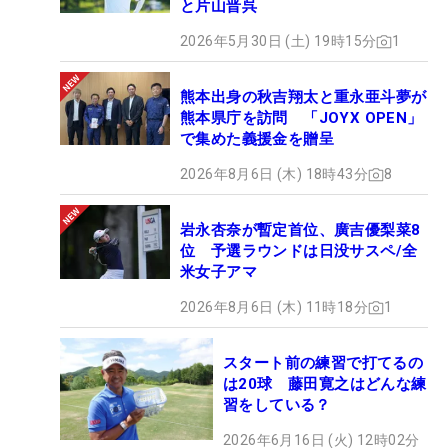
と片山晋呉
2026年5月30日 (土) 19時15分
1
熊本出身の秋吉翔太と重永亜斗夢が
熊本県庁を訪問 「JOYX OPEN」
で集めた義援金を贈呈
2026年8月6日 (木) 18時43分
8
岩永杏奈が暫定首位、廣吉優梨菜8
位 予選ラウンドは日没サスペ/全
米女子アマ
2026年8月6日 (木) 11時18分
1
スタート前の練習で打てるの
は20球 藤田寛之はどんな練
習をしている？
2026年6月16日 (火) 12時02分