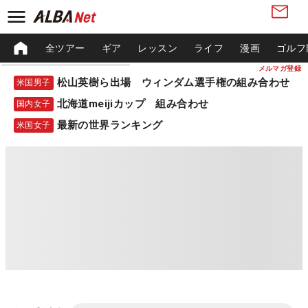
全ツアー
ギア
レッスン
ライフ
漫画
ゴルフ
メルマガ登録
松山英樹ら出場 ウィンダム選手権の組み合わせ
米国男子
北海道meijiカップ 組み合わせ
国内女子
最新の世界ランキング
米国女子