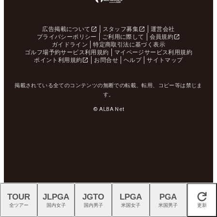
広告掲載について
スタッフ募集
運営会社
プライバシーポリシー
ご利用に際して
会員規約
ガイドライン
特定商取引法に基づく表示
ゴルフ場予約サービス利用規約
マイページサービス利用規約
ポイント利用規約
お問合せ
ヘルプ
サイトマップ
掲載されている全てのコンテンツの無断での転載、転用、コピー等は禁じま
す。
© ALBA Net
TOUR
JLPGA
JGTO
LPGA
PGA
閉じる
全ツアー
国内女子
国内男子
米国女子
米国男子
更新