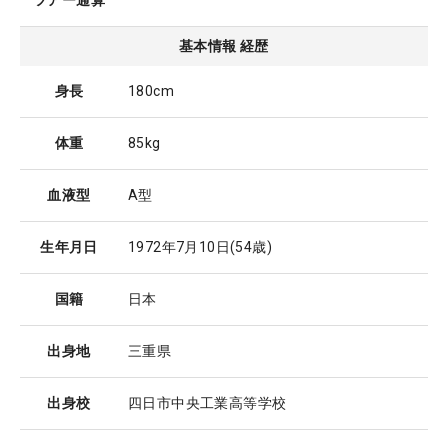
ツアー通算
基本情報 経歴
身長
180cm
体重
85kg
血液型
A型
生年月日
1972年7月10日
(54歳)
国籍
日本
出身地
三重県
出身校
四日市中央工業高等学校