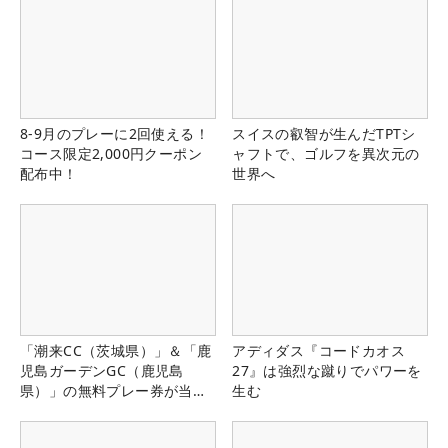
8-9月のプレーに2回使える！
スイスの叡智が生んだTPTシ
コース限定2,000円クーポン
ャフトで、ゴルフを異次元の
配布中！
世界へ
「潮来CC（茨城県）」＆「鹿
アディダス『コードカオス
児島ガーデンGC（鹿児島
27』は強烈な蹴りでパワーを
県）」の無料プレー券が当た
生む
る！！