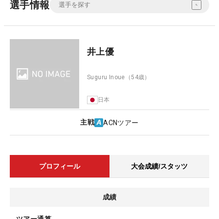
選手情報
井上優
Suguru Inoue
（54歳）
日本
主戦
ACNツアー
プロフィール
大会成績/スタッツ
成績