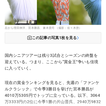
左から増田伸洋、宮本勝昌、兼本貴司 （撮影：佐々木啓）
この記事の写真
1
枚を見る
国内シニアツアーは残り3試合とシーズンの終盤を
迎えている。つまり、ここから“賞金王”争いも佳境
に入っていく。
現在の賞金ランキングを見ると、先週の「ファンケ
ルクラシック」で今季3勝目を挙げた宮本勝昌が
4010万5305円でトップに立っている。以下、3064
万3333円の2位に今季1勝の片山晋呉、2940万9832