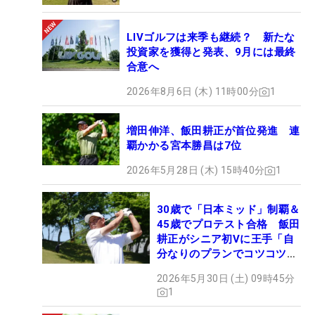
LIVゴルフは来季も継続？ 新たな
投資家を獲得と発表、9月には最終
合意へ
2026年8月6日 (木) 11時00分
1
増田伸洋、飯田耕正が首位発進 連
覇かかる宮本勝昌は7位
2026年5月28日 (木) 15時40分
1
30歳で「日本ミッド」制覇＆
45歳でプロテスト合格 飯田
耕正がシニア初Vに王手「自
分なりのプランでコツコツ
と…」
2026年5月30日 (土) 09時45分
1