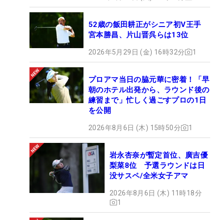
52歳の飯田耕正がシニア初V王手
宮本勝昌、片山晋呉らは13位
2026年5月29日 (金) 16時32分
1
プロアマ当日の脇元華に密着！「早
朝のホテル出発から、ラウンド後の
練習まで」忙しく過ごすプロの1日
を公開
2026年8月6日 (木) 15時50分
1
岩永杏奈が暫定首位、廣吉優
梨菜8位 予選ラウンドは日
没サスペ/全米女子アマ
2026年8月6日 (木) 11時18分
1