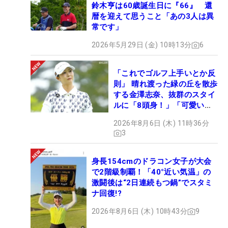
鈴木亨は60歳誕生日に『66』 還
暦を迎えて思うこと「あの3人は異
常です」
2026年5月29日 (金) 10時13分
6
「これでゴルフ上手いとか反
則」 晴れ渡った緑の丘を散歩
する金澤志奈、抜群のスタイ
ルに「8頭身！」「可愛いに
も程がある」
2026年8月6日 (木) 11時36分
3
身長154cmのドラコン女子が大会
で2階級制覇！「40°近い気温」の
激闘後は“2日連続もつ鍋”でスタミ
ナ回復!?
2026年8月6日 (木) 10時43分
9