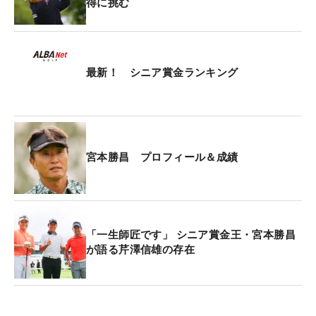
得に挑む
がある」と、10月14日時点のランク1位が出場でき
る米シニアQTの最終予選会に、その権利を使い出場
する決意を固めた。
最新！ シニア賞金ランキング
また、例年通りであれば、ここからメジャーの道も
開く。これまでシーズン終了時点の賞金ランキング
上位4位までの選手には翌年の「全米シニアオープ
ン」、「全米プロシニア」、さらに賞金ランキング
宮本勝昌 プロフィール＆成績
10位までの上位2名には「全英シニアオープン」の
出場権が与えられてきた。これを意識する選手も多
い。
「一生師匠です」 シニア賞金王・宮本勝昌
現在ランク4位につける兼本貴司は、昨年、同3位の
が語る芹澤信雄の存在
資格で自身初の海外メジャー全米シニアオープンと
全米プロシニアにも出場している。そして今年の開
幕戦で優勝したときには「またアメリカに行きた