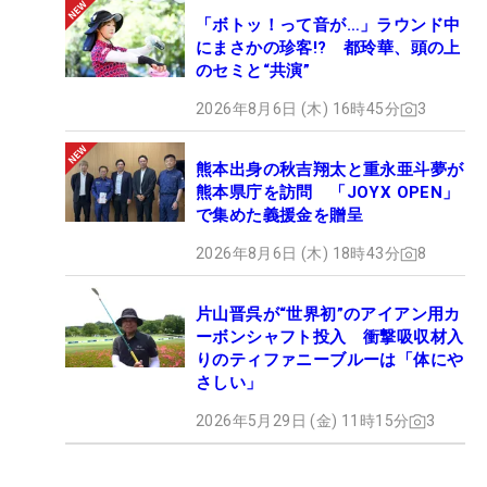
「ボトッ！って音が…」ラウンド中
にまさかの珍客!? 都玲華、頭の上
のセミと“共演”
2026年8月6日 (木) 16時45分
3
熊本出身の秋吉翔太と重永亜斗夢が
熊本県庁を訪問 「JOYX OPEN」
で集めた義援金を贈呈
2026年8月6日 (木) 18時43分
8
片山晋呉が“世界初”のアイアン用カ
ーボンシャフト投入 衝撃吸収材入
りのティファニーブルーは「体にや
さしい」
2026年5月29日 (金) 11時15分
3