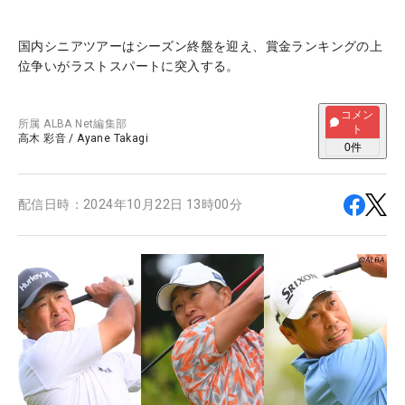
国内シニアツアーはシーズン終盤を迎え、賞金ランキングの上
位争いがラストスパートに突入する。
コメン
所属
ALBA Net編集部
ト
高木 彩音
/
Ayane Takagi
0
件
配信日時：
2024年10月22日 13時00分