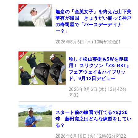
日）となっている。現在の賞金ランク4位につける
無念の「全英女子」を終えた山下美
兼本との差は約470万円の差があることから、少し
夢有が帰国 きょうだい揃って神戸
でも差を縮めたいところだ。
の寿司屋で「バースデーディナ
ー？」
今季の賞金王、そして来季の海外シニアメジャーへ
2026年8月6日 (木) 10時59分
1
の出場権を手にするのは一体、誰になるのか。50歳
以上の男子プロゴルファーたちがラストスパートに
珍しく松山英樹も5Wを即採
入る。（文・高木彩音）
用！ スリクソン『ZXi RKT』
フェアウェイ＆ハイブリッ
ド、9月12日デビュー
2026年8月6日 (木) 13時42分
33
スタート前の練習で打てるのは20
球 藤田寛之はどんな練習をしてい
る？
2026年6月16日 (火) 12時02分
22