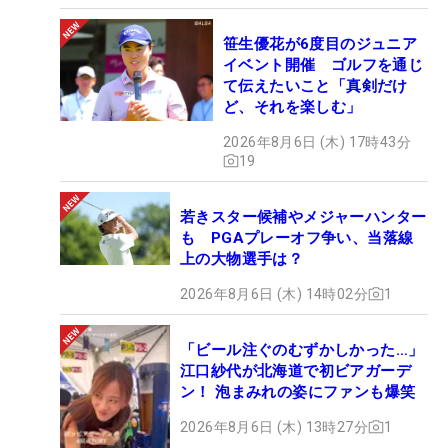
笹生優花が6度目のジュニア
イベント開催 ゴルフを通じ
て伝えたいこと「真剣だけ
ど、それを楽しむ」
2026年8月6日 (木) 17時43分
19
若きスター候補やメジャーハンター
も PGAプレーオフ争い、当落線
上の大物選手は？
2026年8月6日 (木) 14時02分
1
「ビール注ぐのむずかしかった…」
江口紗代が北海道で初ビアガーデ
ン！ 泡まみれの姿にファンも爆笑
2026年8月6日 (木) 13時27分
1