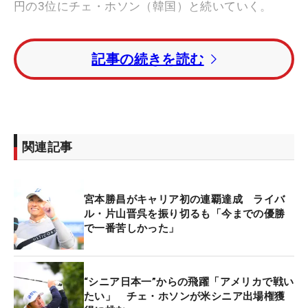
円の3位にチェ・ホソン（韓国）と続いていく。
宮本は昨年も賞金ランク1位の座についており、こ
記事の続きを読む
のままトップをキープすれば2年連続の王者に輝く
こととなる。しかし、本人の視線は「賞金はもちろ
ん頭の片隅ぐらいに置いときますけど、僕はアメリ
カのシニアツアーに行くことが今年の最大目標。そ
れ目がけて、1戦1戦やるだけ」と、米国に向いてい
関連記事
る。
11月12～15日にバックホーン・スプリングス（米
宮本勝昌がキャリア初の連覇達成 ライバ
フロリダ州）で行われるQT第1次予選にもエントリ
ル・片山晋呉を振り切るも「今までの優勝
ーしており、それまでの国内ツアーでは「少しで
で一番苦しかった」
も、課題をクリアにして行きたい」ということを強
く意識する。もちろん優勝を狙いながらではある
“シニア日本一”からの飛躍「アメリカで戦い
が、米シニアの切符獲得のための準備期間ととらえ
たい」 チェ・ホソンが米シニア出場権獲
ている。同3位のホソンも「アメリカで戦う気持ち