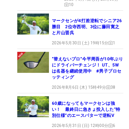
10
マークセンが4打差逆転でシニア26
勝目 2位寺西明、3位に藤田寛之
と片山晋呉
2026年5月30日 (土) 19時15分
1
“替えないプロ”今平周吾が10年ぶり
にドライバーチェンジ！ UT、5W
は名器を継続使用中 #男子プロセ
ッティング
2026年8月6日 (木) 15時49分
38
60歳になってもマークセンは強
い！ 最終日に急きょ投入した“特
別仕様”のエースパターで逆転V
2026年5月31日 (日) 12時00分
6