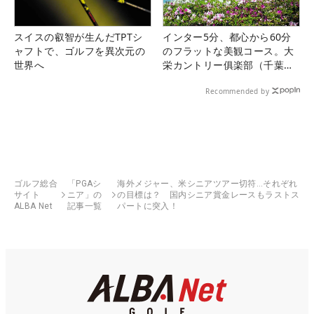
スイスの叡智が生んだTPTシ
インター5分、都心から60分
ャフトで、ゴルフを異次元の
のフラットな美観コース。大
世界へ
栄カントリー俱楽部（千葉
県）
Recommended by
ゴルフ総合
「PGAシ
海外メジャー、米シニアツアー切符…それぞれ
サイト
ニア」の
の目標は？ 国内シニア賞金レースもラストス
ALBA Net
記事一覧
パートに突入！