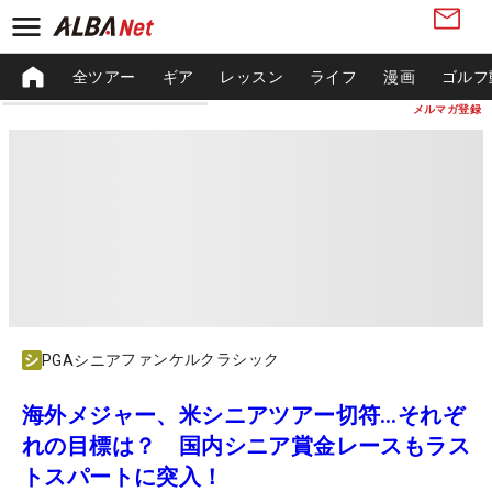
全ツアー
ギア
レッスン
ライフ
漫画
ゴルフ
メルマガ登録
ファンケルクラシック
PGAシニア
海外メジャー、米シニアツアー切符…それぞ
れの目標は？ 国内シニア賞金レースもラス
トスパートに突入！