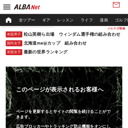
全ツアー
ギア
レッスン
ライフ
漫画
ゴルフ
メルマガ登録
松山英樹ら出場 ウィンダム選手権の組み合わせ
米国男子
北海道meijiカップ 組み合わせ
国内女子
最新の世界ランキング
米国女子
このページが表示されるお客様へ
ページを更新するとサイトの閲覧を続けることがで
きます。
広告ブロッカーやトラッキング防止機能をオンにし