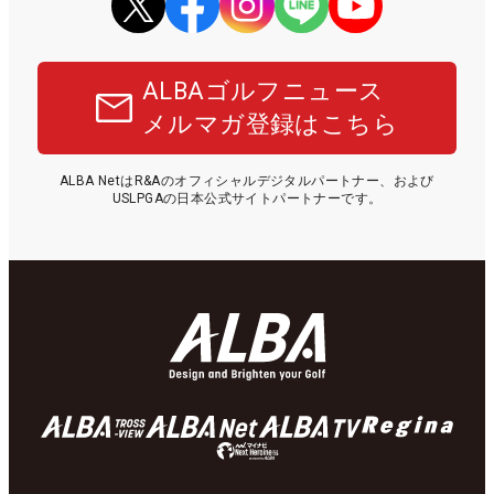
ALBAゴルフニュース
メルマガ登録はこちら
ALBA NetはR&Aのオフィシャルデジタルパートナー、および
USLPGAの日本公式サイトパートナーです。