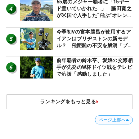
65歳のメジャー覇者に「15ヤー
4
ド置いていかれた…」 藤田寛之
が米国で入手した“飛ぶ”オレンジ
シャフトは米シニア使用率2位
今季初Vの宮本勝昌が使用するア
5
イアンはブリヂストンの新モデ
ル？ 飛距離の不安を解消「プラ
スなだけに」【勝者のギア】
前年覇者の鈴木亨、愛娘の交際相
6
手が先発のW杯ドイツ戦をテレビ
で応援「感動しました」
ランキングをもっと見る
ページ上部へ