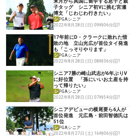
来月から異国に留学する息子と親
子タッグ シニア初Vに挑む宮瀬
博文「じわじわ行きたい」
PGAシニア
1
2022年8月28日 (日) 09時06分
17年前にD・クラークに敗れた惜
敗の地 立山光広が首位タイ発進
も「こっそりやります」
PGAシニア
1
2022年8月28日 (日) 08時36分
シニア7勝の崎山武志が6年ぶりV
に好位置 「孫にいいお土産を持
って帰りたい」
PGAシニア
1
2022年8月28日 (日) 07時54分
シニアデビューの横尾要ら6人が
首位発進 元広島・前田智徳氏は
51位
PGAシニア
1
2022年8月27日 (土) 16時06分