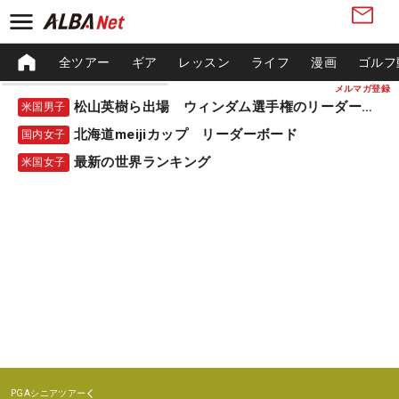
全ツアー
ギア
レッスン
ライフ
漫画
ゴルフ
メルマガ登録
松山英樹ら出場 ウィンダム選手権のリーダーボード
米国男子
北海道meijiカップ リーダーボード
国内女子
最新の世界ランキング
米国女子
PGAシニアツアー