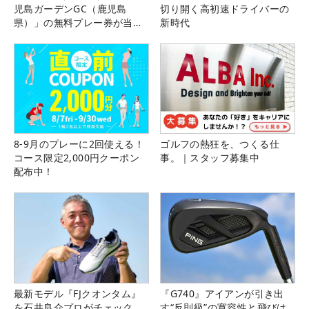
児島ガーデンGC（鹿児島
切り開く高初速ドライバーの
県）」の無料プレー券が当た
新時代
る！！
8-9月のプレーに2回使える！
ゴルフの熱狂を、つくる仕
コース限定2,000円クーポン
事。｜スタッフ募集中
配布中！
最新モデル『FJクオンタム』
『G740』アイアンが引き出
を石井良介プロがチェック
す“反則級”の寛容性と飛びは