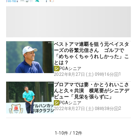
ベストアマ連覇を狙う元ベイスタ
ーズの谷繁元信さん ゴルフで
「めちゃくちゃうれしかった」こ
とは？
PGAシニア
1
2022年8月27日 (土) 09時16分
プロアマでは妻・かとうれいこさ
んと久々共演 横尾要がシニアデ
ビュー「見栄を張らずに」
PGAシニア
2
2022年8月27日 (土) 08時38分
1
-
10
件
/
12
件