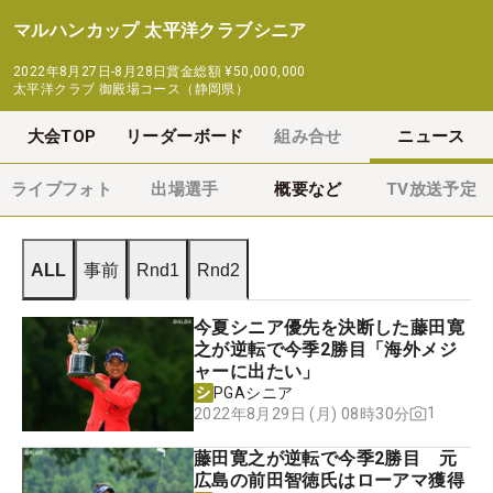
マルハンカップ 太平洋クラブシニア
2022年8月27日-8月28日
賞金総額
¥50,000,000
太平洋クラブ 御殿場コース（静岡県）
大会TOP
リーダーボード
組み合せ
ニュース
ライブフォト
出場選手
概要など
TV放送予定
ALL
事前
Rnd1
Rnd2
今夏シニア優先を決断した藤田寛
之が逆転で今季2勝目「海外メジ
ャーに出たい」
PGAシニア
1
2022年8月29日 (月) 08時30分
藤田寛之が逆転で今季2勝目 元
広島の前田智徳氏はローアマ獲得