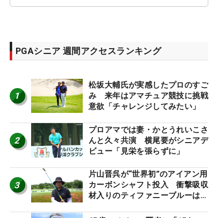
PGAシニア 週間アクセスランキング
松坂大輔氏が実感したプロのすご
1
み 来年はアマチュア競技に挑戦
意欲「チャレンジしてみたい」
プロアマでは妻・かとうれいこさ
2
んと久々共演 横尾要がシニアデ
ビュー「見栄を張らずに」
片山晋呉が“世界初”のアイアン用
3
カーボンシャフト投入 衝撃吸収
材入りのティファニーブルーは
「体にやさしい」