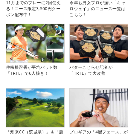
11月までのプレーに2回使え
今年も男女プロが強い「キャ
る！コース限定3,500円クー
ロウェイ」のニュース一覧は
ポン配布中！
こちら！
仲宗根澄香が平均パット数
パターこじらせ記者が
『TRTL』で6人抜き！
「TRTL」で大改善
「潮来CC（茨城県）」＆「鹿
プロギアの「4層フェース」が