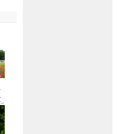
の
シ
収
ー
し