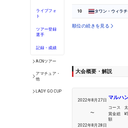
ライブフォ
10
タワン・ウィラチ
ト
順位の続きを見る
ツアー登録
選手
記録・成績
ACNツアー
大会概要・解説
アマチュア・
他
LADY GO CUP
マルハ
2022年8月27日
コース
〜
賞金総
¥
額
2022年8月28日