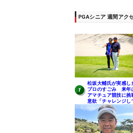
PGAシニア 週間アク
松坂大輔氏が実感し
プロのすごみ 来年
1
アマチュア競技に挑
意欲「チャレンジし
みたい」