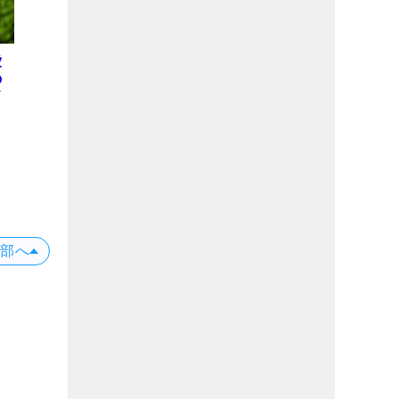
愛
の
上部へ