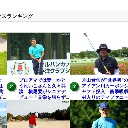
セスランキング
た
プロアマでは妻・かと
片山晋呉が“世界初”
は
うれいこさんと久々共
アイアン用カーボン
2
3
戦
演 横尾要がシニアデ
ャフト投入 衝撃吸
て
ビュー「見栄を張らず
材入りのティファニ
に」
ブルーは「体にやさ
い」