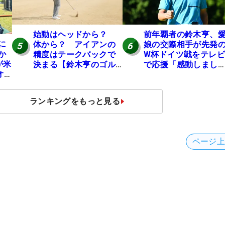
始動はヘッドから？
前年覇者の鈴木亨、
に
体から？ アイアンの
娘の交際相手が先発
5
6
か
精度はテークバックで
W杯ドイツ戦をテレビ
が米
決まる【鈴木亨のゴル
で応援「感動しまし
オ
フ道】
た」
シ
ランキングをもっと見る
ページ