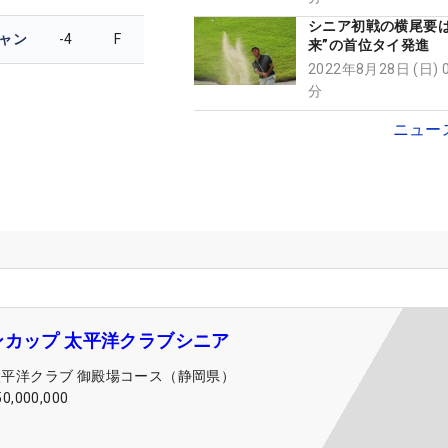
シニア初戦の横尾要は
ャン
-4
F
来”の首位タイ発進 
シャーがかかったら
2022年8月28日 (日) 
か」
分
ニュー
ンカップ 太平洋クラブシニア
太平洋クラブ 御殿場コース（静岡県）
50,000,000