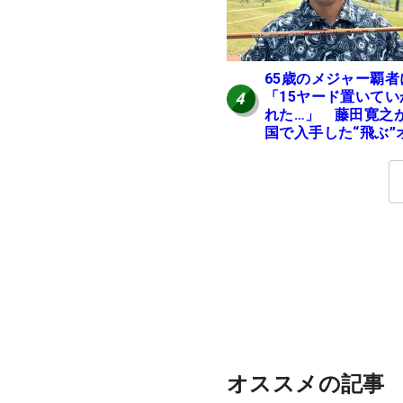
65歳のメジャー覇者
「15ヤード置いてい
4
れた…」 藤田寛之
国で入手した“飛ぶ”
レンジシャフトは米
ニア使用率2位
オススメの記事