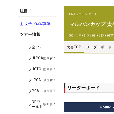
注目！
PGAシニアツアー
マルハンカップ 太
女子プロ写真館
ツアー情報
2022年8月27日-8月28日
賞
大会TOP
リーダーボード
全ツアー
JLPGA
国内女子
JGTO
国内男子
LPGA
米国女子
リーダーボード
PGA
米国男子
DPワ
欧州男子
ールド
Round