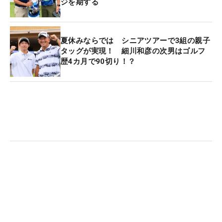
ジを期する
「いい姿を見せたいという年齢でもないけど、いい
ところを見せたいですよね」と話す宮瀬は、初日
「68」をマークして首位タイ発進。シニア1年目の
夏休みならでは シニアツアーで3組の親子
昨年は2位1回、3位3回と惜しいところまでいくが優
タッグが実現！ 細川和彦の次男はゴルフ
歴4カ月で90切り！？
勝には手が届いていない。2年目の目標は優勝しか
ない。「気持ちを入れると空回りするので、ゆっく
り、じわじわと行きたいと思います」。親子タッグ
で悲願の初優勝をつかむ。（文・小高拓）