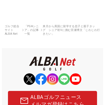
ゴルフ総合
「PGAシニ
来月から異国に留学する息子と親子タッ
サイト
ア」の記事
グ シニア初Vに挑む宮瀬博文「じわじわ行
ALBA Net
一覧
きたい」
ALBAゴルフニュース
メルマガ登録はこちら