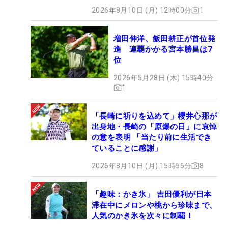
2026年8月10日 (月) 12時00分
1
増田伸洋、飯田耕正が首位発
進 連覇かかる宮本勝昌は7
位
2026年5月28日 (木) 15時40分
1
「長崎に祈りを込めて」櫻井心那が
出身地・長崎の「原爆の日」に哀悼
の意を表明 「当たり前に生活でき
ていることに感謝」
2026年8月10日 (月) 15時56分
8
「趣味：かき氷」 吉田優利が日本
滞在中にメロンや桃から珍味まで、
人気のかき氷を次々に制覇！