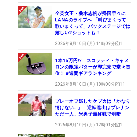
全英女王・桑木志帆が帰国早々に
LANAのライブへ 「叫びまくって
歌いまくって」バックステージでは
嬉しい2ショットも！
2026年8月10日 (月) 14時09分
1
1本15万円!? スコッティ・キャメ
ロンの限定パターが即完売で堂々首
位！ #週間ギアランキング
2026年8月10日 (月) 18時00分
11
プレーオフ逃したケプカは「かなり
情けない…」 逆転進出はブレナン
ただ一人、米男子最終戦で明暗
2026年8月10日 (月) 12時01分
1