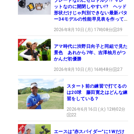
ブレードなのにゼロトルク!? マレ
ットなのに開閉しやすい!? ヘッド
形状だけじゃ判別できない最新パタ
ー34モデルの性能早見表を作って
みた #ギアカタログ2026
2026年8月10日 (月) 17時08分
39
アマ時代に渋野日向子と同組で見た
景色 あれから7年、吉澤柚月がつ
かんだ初優勝
2026年8月10日 (月) 16時48分
27
スタート前の練習で打てるの
は20球 藤田寛之はどんな練
習をしている？
2026年6月16日 (火) 12時02分
22
エースは“赤スパイダー”に1Wだけ