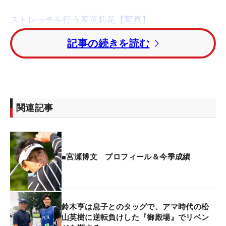
ストレッチを行う原英莉花【写真】
記事の続きを読む
「身内をキャディにするのは初めてですね」。22歳
の長男、竜太郎さんを相棒に起用する宮瀬は18歳で
プロテストに合格し、当時史上最年少の21歳で賞金
シードを獲得。長いキャリアの中でも親族がキャデ
ィを務めるのは初めてのことだ。
関連記事
竜太郎さんは来月から海外留学が決まっており、し
ばらく異国での生活となる。「最初で最後かもしれ
ないから」と宮瀬が声をかけて実現。年に1回ラウ
■宮瀬博文 プロフィール＆今季成績
ンドする程度で「ゴルフのことはよくわかっていな
い」というが、コース内では会話を楽しみ、ゴルフ
場を出れば二人で風呂につかるなど、親子の時間を
鈴木亨は息子とのタッグで、アマ時代の松
満喫していている。
山英樹に逆転負けした『御殿場』でリベン