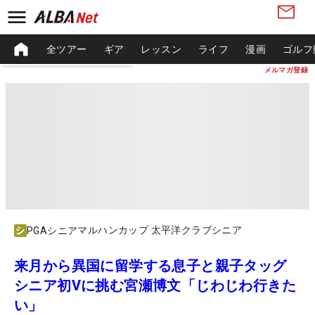
全ツアー
ギア
レッスン
ライフ
漫画
ゴルフ
メルマガ登録
マルハンカップ 太平洋クラブシニア
PGAシニア
来月から異国に留学する息子と親子タッグ
シニア初Vに挑む宮瀬博文「じわじわ行きた
い」