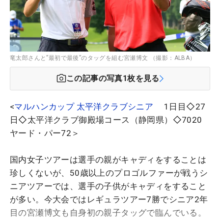
竜太郎さんと”最初で最後”のタッグを組む宮瀬博文 （撮影：ALBA）
この記事の写真
1
枚を見る
<
マルハンカップ 太平洋クラブシニア
1日目◇27
日◇太平洋クラブ御殿場コース（静岡県）◇7020
ヤード・パー72＞
国内女子ツアーは選手の親がキャディをすることは
珍しくないが、50歳以上のプロゴルファーが戦うシ
ニアツアーでは、選手の子供がキャディをすること
が多い。今大会ではレギュラツアー7勝でシニア2年
目の宮瀬博文も自身初の親子タッグで臨んでいる。