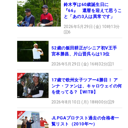
鈴木亨は60歳誕生日に
『66』 還暦を迎えて思うこ
と「あの3人は異常です」
2026年5月29日 (金) 10時13分
6
52歳の飯田耕正がシニア初V王手
宮本勝昌、片山晋呉らは13位
2026年5月29日 (金) 16時32分
1
17歳で欧州女子ツアー4勝目！ ア
ンナ・ファンは、キャロウェイの何
を使ってる？【WITB】
2026年8月10日 (月) 18時00分
9
JLPGAプロテスト過去の合格者一
覧リスト（2010年〜）