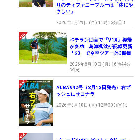
りのティファニーブルーは「体にや
さしい」
2026年5月29日 (金) 11時15分
3
ベテラン助言で『V1X』復帰
が奏功 鳥海颯汰が記録更新
「63」で今季ツアー外3勝目
2026年8月10日 (月) 16時44分
76
ALBA942号（8月12日発売）右プ
ッシュにサヨナラ
2026年8月10日 (月) 12時00分
10