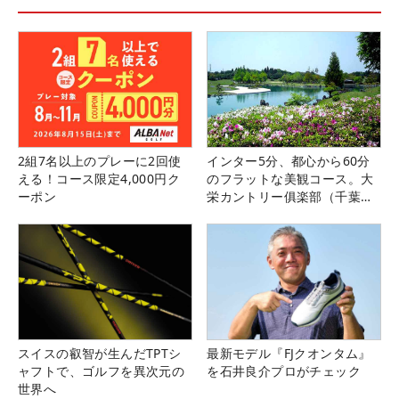
2組7名以上のプレーに2回使
インター5分、都心から60分
える！コース限定4,000円ク
のフラットな美観コース。大
ーポン
栄カントリー俱楽部（千葉
県）
スイスの叡智が生んだTPTシ
最新モデル『FJクオンタム』
ャフトで、ゴルフを異次元の
を石井良介プロがチェック
世界へ