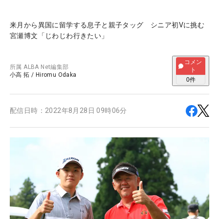
来月から異国に留学する息子と親子タッグ シニア初Vに挑む
宮瀬博文「じわじわ行きたい」
コメン
所属
ALBA Net編集部
ト
小高 拓
/
Hiromu Odaka
0
件
配信日時：
2022年8月28日 09時06分