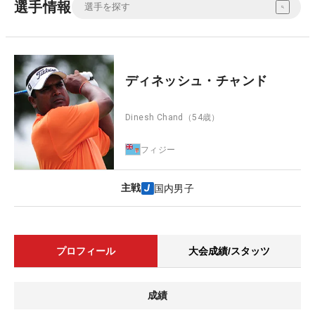
選手情報
ディネッシュ・チャンド
Dinesh Chand
（54歳）
フィジー
主戦
国内男子
プロフィール
大会成績/スタッツ
成績