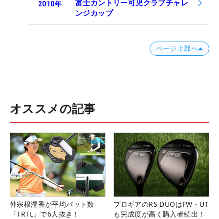
富士カントリー可児クラブチャレ
2010
年
ンジカップ
ページ上部へ
オススメの記事
仲宗根澄香が平均パット数
プロギアのRS DUOはFW・UT
『TRTL』で6人抜き！
も完成度が高く購入者続出！