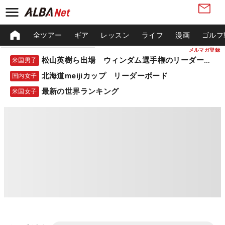
全ツアー
ギア
レッスン
ライフ
漫画
ゴルフ
メルマガ登録
松山英樹ら出場 ウィンダム選手権のリーダーボード
米国男子
北海道meijiカップ リーダーボード
国内女子
最新の世界ランキング
米国女子