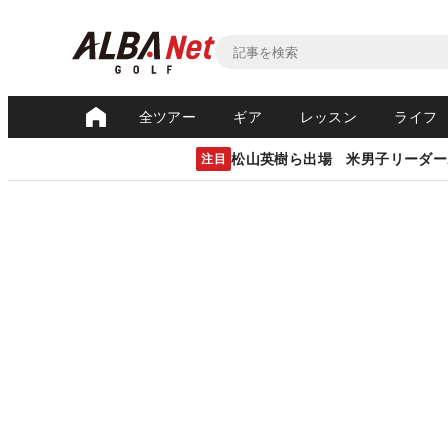
全ツアー
ギア
レッスン
ライフ
松山英樹ら出場 米男子リーダー
注目