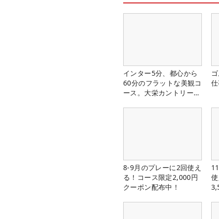
インター5分、都心から
ゴ
60分のフラットな美観コ
仕
ース。大栄カントリー俱
楽部（千葉県）
8-9月のプレーに2回使え
1
る！コース限定2,000円
使
クーポン配布中！
3
中