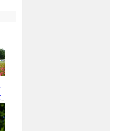
の
シ
収
ー
し