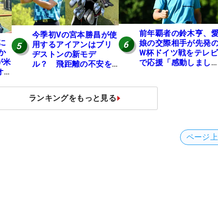
前年覇者の鈴木亨、
今季初Vの宮本勝昌が使
に
娘の交際相手が先発
6
用するアイアンはブリ
5
か
W杯ドイツ戦をテレビ
ヂストンの新モデ
が米
で応援「感動しまし
ル？ 飛距離の不安を
オ
た」
解消「プラスなだけ
シ
に」【勝者のギア】
ランキングをもっと見る
ページ