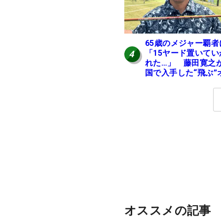
65歳のメジャー覇者
「15ヤード置いてい
4
れた…」 藤田寛之
国で入手した“飛ぶ”
レンジシャフトは米
ニア使用率2位
オススメの記事