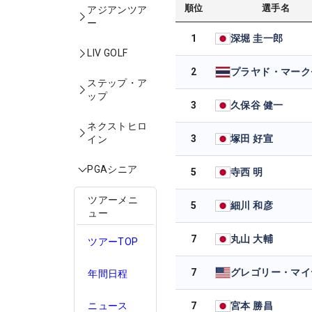
順位
選手名
アジアンツア
ー
1
深堀 圭一郎
LIV GOLF
2
プラヤド・マーク
ステップ・ア
ップ
3
久保谷 健一
ネクストヒロ
3
塚田 好宣
イン
PGAシニア
5
寺西 明
ツアーメニ
5
細川 和彦
ュー
7
丸山 大輔
ツアーTOP
7
グレゴリー・マイ
年間日程
7
宮本 勝昌
ニュース