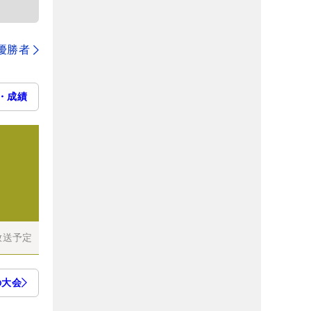
代優勝者
・成績
放送予定
の大会