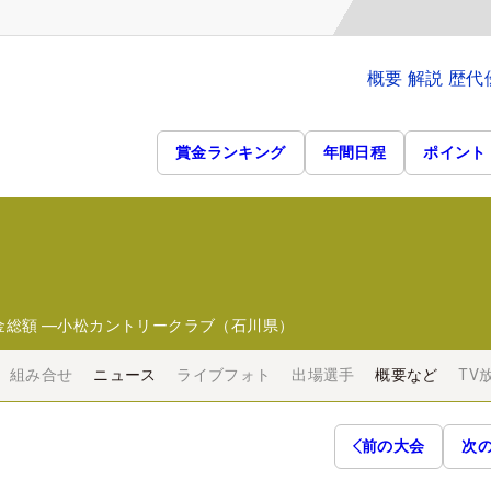
概要 解説 歴
賞金ランキング
年間日程
ポイント
金総額
―
小松カントリークラブ（石川県）
組み合せ
ニュース
ライブフォト
出場選手
概要など
TV
前の大会
次