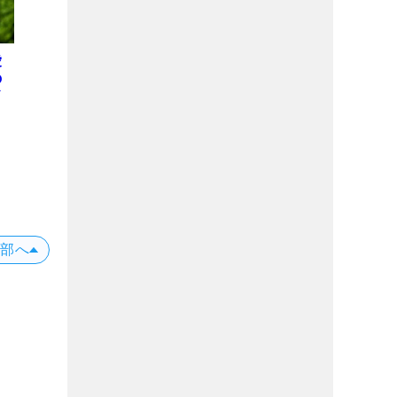
愛
の
上部へ