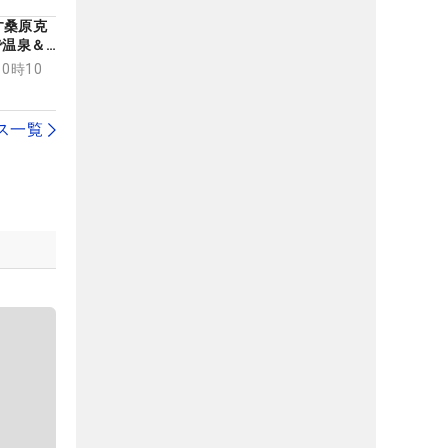
す桑原克
で温泉＆
って中部
10時10
ス一覧