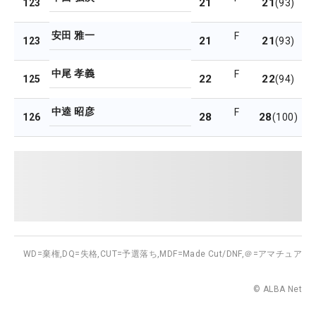
21
21
123
(93)
安田 雅一
F
21
21
123
(93)
中尾 孝義
F
22
22
125
(94)
中逵 昭彦
F
28
28
126
(100)
WD=棄権,
DQ=失格,
CUT=予選落ち,
MDF=Made Cut/DNF,
＠=アマチュア
© ALBA Net