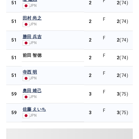
F
2
2
51
(74)
JPN
田村 尚之
F
2
2
51
(74)
JPN
勝田 兵吉
F
2
2
51
(74)
JPN
前田 智徳
F
2
2
51
(74)
寺西 明
F
2
2
51
(74)
JPN
奥田 靖己
F
3
3
59
(75)
JPN
佐藤 えいち
F
3
3
59
(75)
JPN