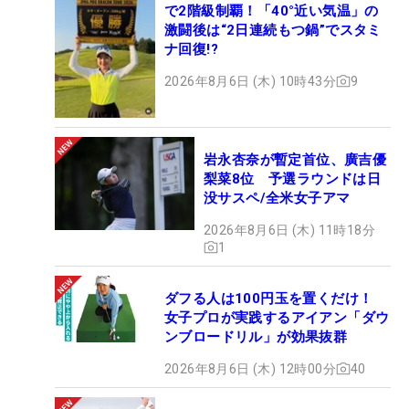
で2階級制覇！「40°近い気温」の
激闘後は“2日連続もつ鍋”でスタミ
ナ回復!?
2026年8月6日 (木) 10時43分
9
岩永杏奈が暫定首位、廣吉優
梨菜8位 予選ラウンドは日
没サスペ/全米女子アマ
2026年8月6日 (木) 11時18分
1
ダフる人は100円玉を置くだけ！
女子プロが実践するアイアン「ダウ
ンブロードリル」が効果抜群
2026年8月6日 (木) 12時00分
40