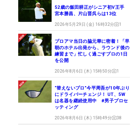
52歳の飯田耕正がシニア初V王手
宮本勝昌、片山晋呉らは13位
2026年5月29日 (金) 16時32分
1
プロアマ当日の脇元華に密着！「早
朝のホテル出発から、ラウンド後の
練習まで」忙しく過ごすプロの1日
を公開
2026年8月6日 (木) 15時50分
1
“替えないプロ”今平周吾が10年ぶり
にドライバーチェンジ！ UT、5W
は名器を継続使用中 #男子プロセ
ッティング
2026年8月6日 (木) 15時49分
38