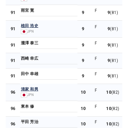
雨宮 寛
F
9
9
91
(81)
植田 浩史
F
9
9
91
(81)
JPN
瀧澤 泰三
F
9
9
91
(81)
西崎 幸広
F
9
9
91
(81)
田中 幸雄
F
9
9
91
(81)
清家 和男
F
10
10
96
(82)
JPN
東本 修
F
10
10
96
(82)
平田 芳治
F
10
10
96
(82)