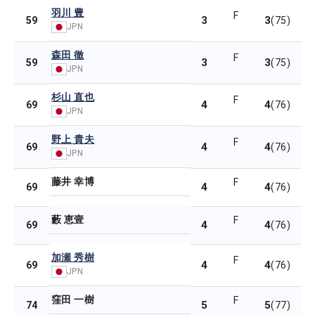
羽川 豊
F
3
3
59
(75)
JPN
森田 徹
F
3
3
59
(75)
JPN
杉山 直也
F
4
4
69
(76)
JPN
野上 貴夫
F
4
4
69
(76)
JPN
藤井 幸博
F
4
4
69
(76)
藪 恵壹
F
4
4
69
(76)
加瀬 秀樹
F
4
4
69
(76)
JPN
窪田 一樹
F
5
5
74
(77)