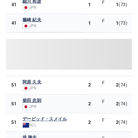
細川 和彦
F
1
1
41
(73)
JPN
篠崎 紀夫
F
1
1
41
(73)
JPN
阿原 久夫
F
2
2
51
(74)
JPN
柴田 忠則
F
2
2
51
(74)
JPN
デービッド・スメイル
F
2
2
51
(74)
NZL
堤 隆志