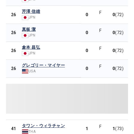
芹澤 信雄
F
0
0
26
(72)
JPN
真板 潔
F
0
0
26
(72)
JPN
倉本 昌弘
F
0
0
26
(72)
JPN
グレゴリー・マイヤー
F
0
0
26
(72)
USA
タワン・ウィラチャン
F
1
1
41
(73)
THA