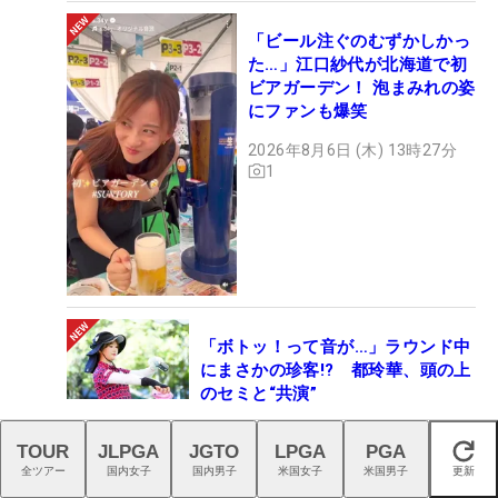
「ビール注ぐのむずかしかっ
た…」江口紗代が北海道で初
ビアガーデン！ 泡まみれの姿
にファンも爆笑
2026年8月6日 (木) 13時27分
1
「ボトッ！って音が…」ラウンド中
にまさかの珍客!? 都玲華、頭の上
のセミと“共演”
2026年8月6日 (木) 16時45分
3
TOUR
JLPGA
JGTO
LPGA
PGA
閉じる
全ツアー
国内女子
国内男子
米国女子
米国男子
更新
全英で味わった悔しさ「自分も戦え