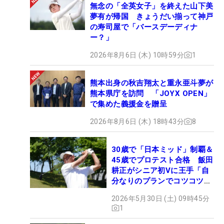
無念の「全英女子」を終えた山下美
夢有が帰国 きょうだい揃って神戸
の寿司屋で「バースデーディナ
ー？」
2026年8月6日 (木) 10時59分
1
熊本出身の秋吉翔太と重永亜斗夢が
熊本県庁を訪問 「JOYX OPEN」
で集めた義援金を贈呈
2026年8月6日 (木) 18時43分
8
30歳で「日本ミッド」制覇＆
45歳でプロテスト合格 飯田
耕正がシニア初Vに王手「自
分なりのプランでコツコツ
と…」
2026年5月30日 (土) 09時45分
1