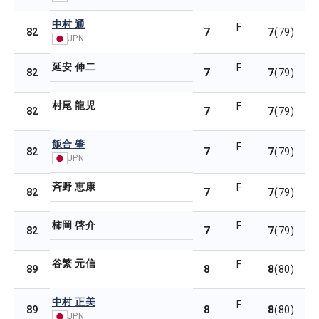
中村 通
F
7
7
82
(79)
JPN
延安 伸二
F
7
7
82
(79)
村尾 龍児
F
7
7
82
(79)
飯合 肇
F
7
7
82
(79)
JPN
斉野 恵康
F
7
7
82
(79)
柿岡 啓介
F
7
7
82
(79)
谷繁 元信
F
8
8
89
(80)
中村 正美
F
8
8
89
(80)
JPN