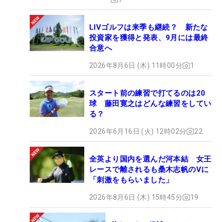
LIVゴルフは来季も継続？ 新たな
投資家を獲得と発表、9月には最終
合意へ
2026年8月6日 (木) 11時00分
1
スタート前の練習で打てるのは20
球 藤田寛之はどんな練習をしてい
る？
2026年6月16日 (火) 12時02分
22
全英より国内を選んだ河本結 女王
レースで離されるも桑木志帆のVに
「刺激をもらいました」
2026年8月6日 (木) 15時45分
19