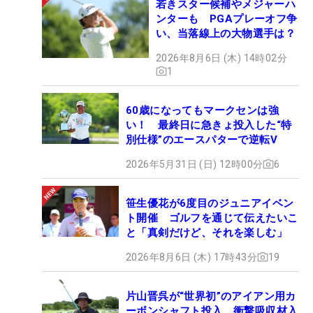
若きスター候補やメジャーハ
ンターも PGAプレーオフ争
い、当落線上の大物選手は？
2026年8月6日 (木) 14時02分
1
60歳になってもマークセンは強
い！ 最終日に急きょ投入した“特
別仕様”のエースパターで逆転V
2026年5月31日 (日) 12時00分
6
笹生優花が6度目のジュニアイベン
ト開催 ゴルフを通じて伝えたいこ
と「真剣だけど、それを楽しむ」
2026年8月6日 (木) 17時43分
19
片山晋呉が“世界初”のアイアン用カ
ーボンシャフト投入 衝撃吸収材入