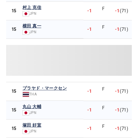
村上 克佳
F
-1
-1
15
(71)
JPN
横田 真一
F
-1
-1
15
(71)
JPN
プラヤド・マークセン
F
-1
-1
15
(71)
THA
丸山 大輔
F
-1
-1
15
(71)
JPN
塚田 好宣
F
-1
-1
15
(71)
JPN