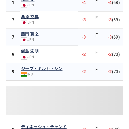
F
-4
-4
1
(68)
JPN
桑原 克典
F
-3
-3
7
(69)
JPN
藤田 寛之
F
-3
-3
7
(69)
JPN
飯島 宏明
F
-2
-2
9
(70)
JPN
ジーブ・ミルカ・シン
F
-2
-2
9
(70)
IND
ディネッシュ・チャンド
F