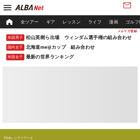
全ツアー
ギア
レッスン
ライフ
漫画
ゴルフ
メルマガ登録
松山英樹ら出場 ウィンダム選手権の組み合わせ
米国男子
北海道meijiカップ 組み合わせ
国内女子
最新の世界ランキング
米国女子
PGAシニアツアー