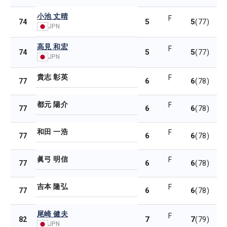
小池 丈晴
F
5
5
74
(77)
JPN
高見 和宏
F
5
5
74
(77)
JPN
貴志 彰英
F
6
6
77
(78)
都元 陽介
F
6
6
77
(78)
和田 一浩
F
6
6
77
(78)
眞弓 明信
F
6
6
77
(78)
吉本 隆弘
F
6
6
77
(78)
尾崎 健夫
F
7
7
82
(79)
JPN