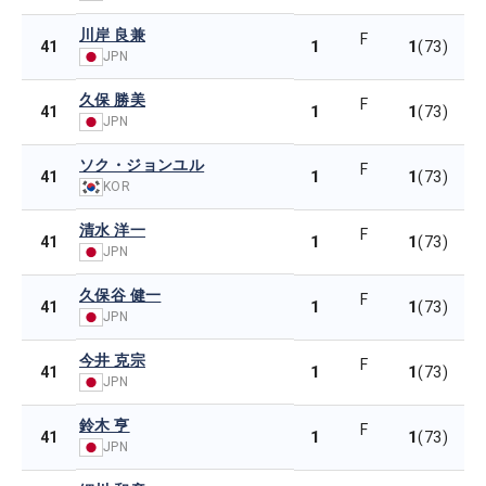
川岸 良兼
F
1
1
41
(73)
JPN
久保 勝美
F
1
1
41
(73)
JPN
ソク・ジョンユル
F
1
1
41
(73)
KOR
清水 洋一
F
1
1
41
(73)
JPN
久保谷 健一
F
1
1
41
(73)
JPN
今井 克宗
F
1
1
41
(73)
JPN
鈴木 亨
F
1
1
41
(73)
JPN