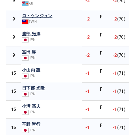
-2
-2
9
(70)
FJI
ロ・ケンジュン
F
-2
-2
9
(70)
TWN
渡部 光洋
F
-2
-2
9
(70)
JPN
室田 淳
F
-2
-2
9
(70)
JPN
小山内 護
F
-1
-1
15
(71)
JPN
日下部 光隆
F
-1
-1
15
(71)
JPN
小溝 髙夫
F
-1
-1
15
(71)
JPN
平野 智行
F
-1
-1
15
(71)
JPN