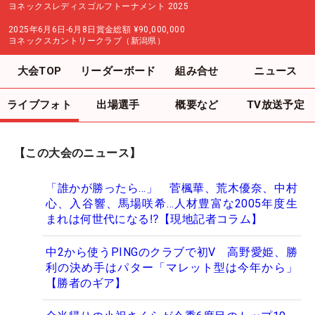
ヨネックスレディスゴルフトーナメント 2025
2025年6月6日-6月8日
賞金総額
¥90,000,000
ヨネックスカントリークラブ（新潟県）
大会TOP
リーダーボード
組み合せ
ニュース
ライブフォト
出場選手
概要など
TV放送予定
【この大会のニュース】
「誰かが勝ったら…」 菅楓華、荒木優奈、中村
心、入谷響、馬場咲希…人材豊富な2005年度生
まれは何世代になる⁉【現地記者コラム】
中2から使うPINGのクラブで初V 高野愛姫、勝
利の決め手はパター「マレット型は今年から」
【勝者のギア】