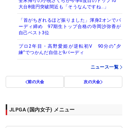
全米帰りの小祝さくらが今季6度目のトップ10
大台8億円突破間近も「そうなんですね…」
「首がちぎれるほど振りました」渾身2オンでバ
ーディ締め 97期生トップ合格の寺岡沙弥香が
自己ベスト3位
プロ2年目・高野愛姫が逆転初V 90分の“夕
練”でつかんだ自信と9バーディ
ニュース一覧
前の大会
次の大会
JLPGA (国内女子) メニュー