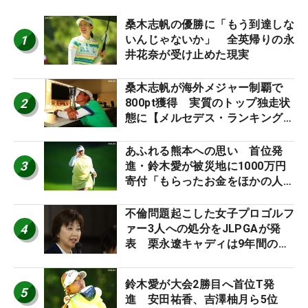
桑木志帆の優勝に「もう到達しな
1
いんじゃないか」 全英帰りの永
井花奈が受け止めた現実
桑木志帆が海外メジャー制覇で
2
800pt獲得 実質のトップ独走状
態に【メルセデス・ランキング番
外編】
あふれる熊本への思い 首位発
3
進・鈴木愛が被災地に1000万円
寄付「もらったお金をほかの人
に」
不倫問題起こした女子プロゴルフ
4
ァー3人への処分をJLPGAが発
表 栗永遼キャディは9年間の立
ち入り禁止
鈴木愛が大会2勝目へ首位T発
5
進 安田祐香、吉澤柚月ら5位