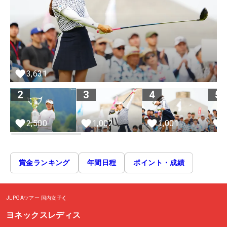
3,631
2
3
4
5
2,500
1,002
1,001
賞金ランキング
年間日程
ポイント・成績
JLPGAツアー
国内女子
ヨネックスレディス