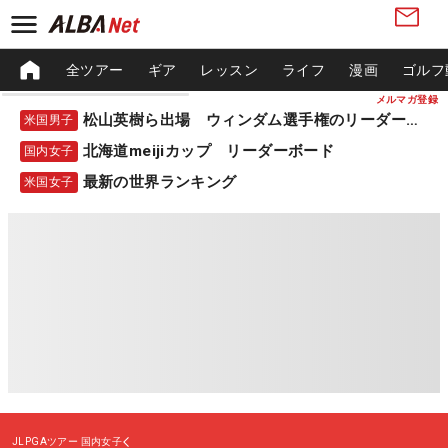
全ツアー
ギア
レッスン
ライフ
漫画
ゴルフ
メルマガ登録
松山英樹ら出場 ウィンダム選手権のリーダーボード
米国男子
北海道meijiカップ リーダーボード
国内女子
最新の世界ランキング
米国女子
JLPGAツアー
国内女子